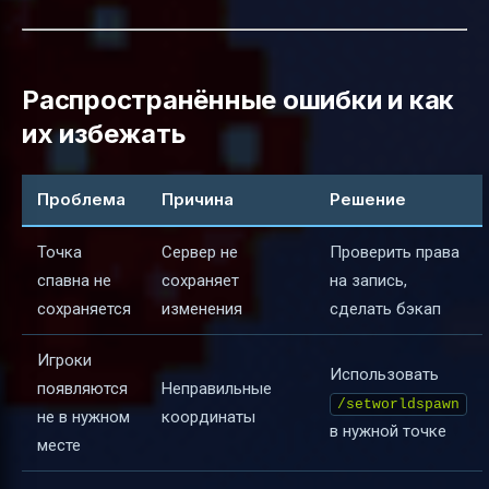
Распространённые ошибки и как
их избежать
Проблема
Причина
Решение
Точка
Сервер не
Проверить права
спавна не
сохраняет
на запись,
сохраняется
изменения
сделать бэкап
Игроки
Использовать
появляются
Неправильные
/setworldspawn
не в нужном
координаты
в нужной точке
месте