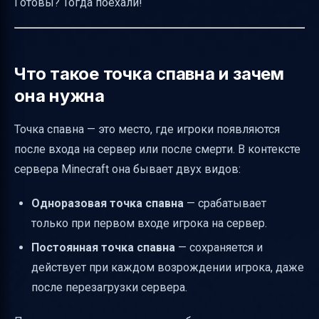
Готовы? Тогда поехали!
спавна
Визуальные материалы
Унификация терминологии
Что такое точка спавна и зачем
FAQ
она нужна
Итог
Точка спавна — это место, где игроки появляются
Полезные ссылки
после входа на сервер или после смерти. В контексте
сервера Minecraft она бывает двух видов:
Одноразовая точка спавна
— срабатывает
только при первом входе игрока на сервер.
Постоянная точка спавна
— сохраняется и
действует при каждом возрождении игрока, даже
после перезагрузки сервера.