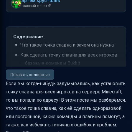
Артем Хрусталев
главный фанат :P
Содержание:
Что такое точка спавна и зачем она нужна
Как сделать точку спавна для всех игроков
— базовые команды Bukkit
Одноразовая и постоянная точка спавна —
Показать полностью
как реализовать
Если вы когда-нибудь задумывались, как установить
точку спавна для всех игроков на сервере Minecraft,
Настройка и сохранение точки спавна
то вы попали по адресу! В этом посте мы разберёмся,
Безопасность и предосторожности
что такое точка спавна, как её сделать одноразовой
Распространённые ошибки и как их
или постоянной, какие команды и плагины помогут, а
избежать
также как избежать типичных ошибок и проблем.
Практические шаги для установки точки