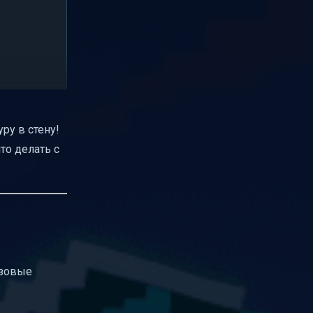
уру в стену!
то делать с
азовые