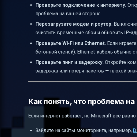
Проверьте подключение к интернету.
Откр
Таблица для быстрого решения пробле
проблема на вашей стороне.
Полезные ссылки
Перезагрузите модем и роутер.
Выключите
очистить временные сбои и обновить IP-ад
Проверьте Wi-Fi или Ethernet.
Если играете 
бетонной стеной). Ethernet-кабель обычно с
Проверьте пинг и задержку.
Откройте ком
задержка или потеря пакетов — плохой знак
Как понять, что проблема на 
Если интернет работает, но Minecraft всё равно
Зайдите на сайты мониторинга, например,
D