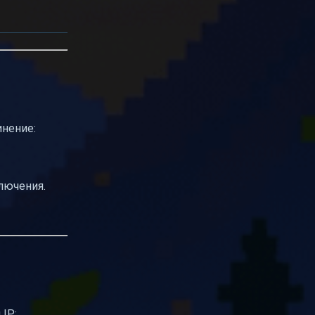
инение:
ключения.
IP: