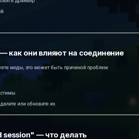
овить драйвер".
й.
— как они влияют на соединение
ете моды, это может быть причиной проблем:
естимы.
далите или обновите их.
id session" — что делать