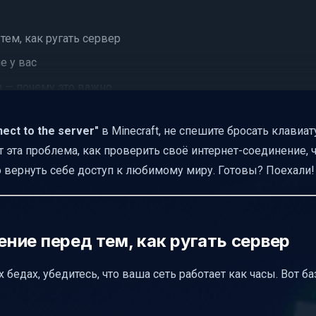
ем, как ругать сервер
е у вас
а — почему это важно
 и не оставить дыры
nect to the server"
в Minecraft, не спешите бросать клавиат
как
 эта проблема, как проверить своё интернет-соединение, ч
как
ро вернуть себе доступ к любимому миру. Готовы? Поехали!
влияют на соединение
 что делать
бки
ние перед тем, как ругать сервер
ах или сетях
 бедах, убедитесь, что ваша сеть работает как часы. Вот б
после долгого перерыва