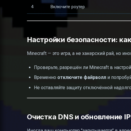
4
Включите роутер
Настройки безопасности: как
Minecraft — это игра, а не хакерский рай, но и
Проверьте, разрешён ли Minecraft в настро
Временно
отключите файрволл
и попробуй
Не оставляйте защиту отключённой надолго
Очистка DNS и обновление IP
Иногда ваш компьютер "запутывается" в адре