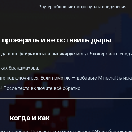
Роутер обновляет маршруты и соединения
 проверить и не оставить дыры
ногда ваш
файрволл
или
антивирус
могут блокировать соед
йках брандмауэра.
те подключиться. Если помогло — добавьте Minecraft в ис
! После теста включите всё обратно.
 — когда и как
сах серверов. Поможет команда очистки DNS и обновления 