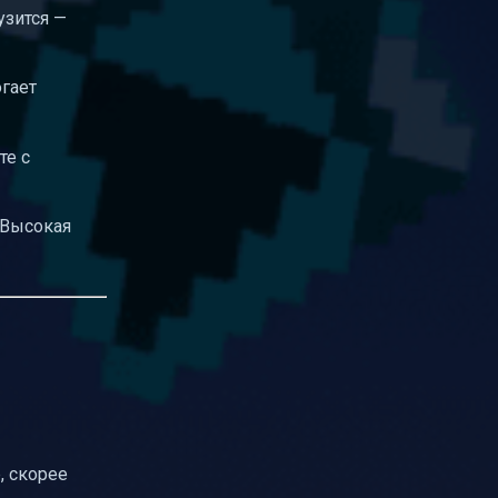
узится —
гает
те с
. Высокая
, скорее