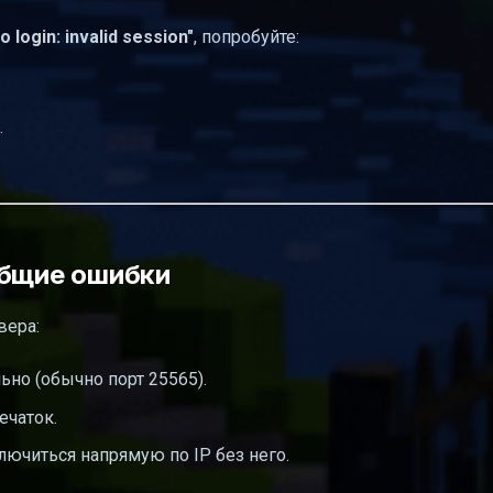
to login: invalid session"
, попробуйте:
.
общие ошибки
вера:
ьно (обычно порт 25565).
ечаток.
лючиться напрямую по IP без него.