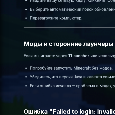
Найдите вашу сетевую карту, кликните "Обн
Выберите автоматический поиск обновлени
Перезагрузите компьютер.
Моды и сторонние лаунчеры 
Если вы играете через
TLauncher
или использу
Попробуйте запустить Minecraft без модов.
Убедитесь, что версия Java и клиента совм
Если ошибка исчезла — проблема в модах, у
Ошибка "Failed to login: inval