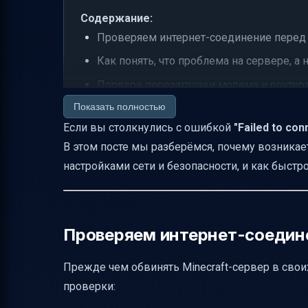
Содержание:
Проверяем интернет-соединение перед т
Как понять, что проблема на сервере, а н
Порядок перезагрузки модема и роутер
Показать полностью
Настройки безопасности: как проверить
Если вы столкнулись с ошибкой
"Failed to con
Очистка DNS и обновление IP — когда и 
В этом посте мы разберёмся, почему возникает
Обновление драйверов сети — зачем и 
настройками сети и безопасности, и как быст
Моды и сторонние лаунчеры — как они 
Ошибка "Failed to login: invalid session" —
Проверка адреса сервера и общие оши
Проверяем интернет-соедине
Если проблема на нескольких устройств
Прежде чем обвинять Minecraft-сервер в своих
Быстрые шаги для возвращения в игру 
проверки:
Как правильно обращаться за помощью