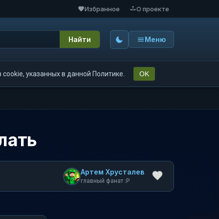
Избранное
О проекте
Найти
Меню
cookie, указанных в данной Политике.
OK
елать
Артем Хрусталев
главный фанат :P