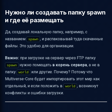
Нужно ли создавать папку spawn
и где её размещать
Да, создавай локальную папку, например, с
названием
, и распаковывай туда скачанные
spawn
файлы. Это удобно для организации.
Важно:
при загрузке на сервер через FTP папку
нужно помещать
в корень сервера
, а не в
spawn
папку
или другие. Почему? Потому что
world
Multiverse-Core будет импортировать этот мир как
отдельный, и если положить в
, возникнут
world
конфликты и ошибки загрузки.