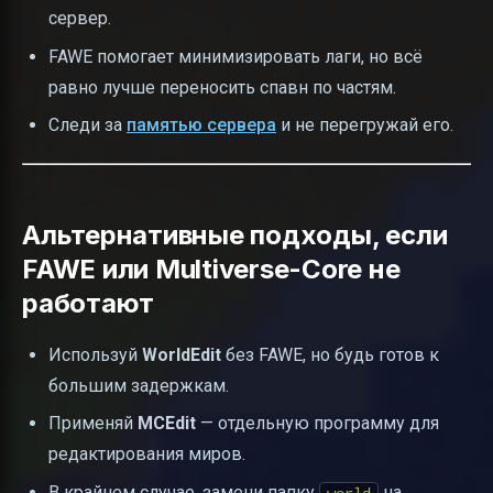
сервер.
FAWE помогает минимизировать лаги, но всё
равно лучше переносить спавн по частям.
Следи за
памятью сервера
и не перегружай его.
Альтернативные подходы, если
FAWE или Multiverse-Core не
работают
Используй
WorldEdit
без FAWE, но будь готов к
большим задержкам.
Применяй
MCEdit
— отдельную программу для
редактирования миров.
В крайнем случае, замени папку
на