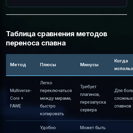
Таблица сравнения методов
переноса спавна
Когда
Метод
Плюсы
Минусы
исполь
Легко
Требует
Multiverse-
переключаться
Для бол
плагинов,
Core +
между мирами,
сложных
перезапуска
FAWE
быстро
спавнов
сервера
копировать
Удобно
Может быть