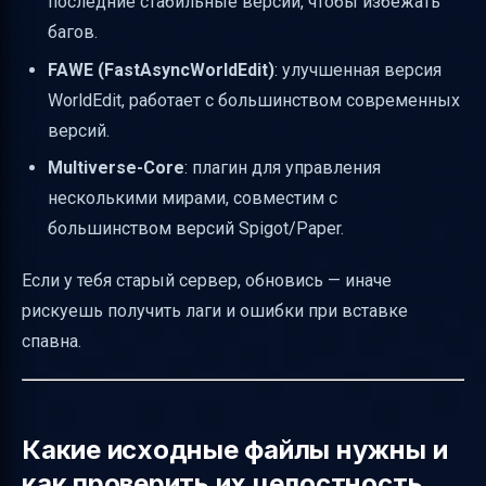
последние стабильные версии, чтобы избежать
Безопасность доступа к FTP и консоли
багов.
Визуальные и аудио проверки
FAWE (FastAsyncWorldEdit)
: улучшенная версия
корректности установки
WorldEdit, работает с большинством современных
Типичные ошибки новичков и как их
версий.
исправлять
Multiverse-Core
: плагин для управления
Документирование процедуры для
несколькими мирами, совместим с
команды
большинством версий Spigot/Paper.
Дополнительные настройки после вставки
Если у тебя старый сервер, обновись — иначе
спавна
рискуешь получить лаги и ошибки при вставке
Обновление инструкций при изменении
спавна.
версий
Унификация терминологии
Примерный чек-лист команд для новичка
Какие исходные файлы нужны и
Таблица сравнения методов переноса
как проверить их целостность