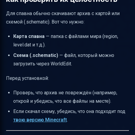
спавна
Для спавна обычно скачивают архив с картой или
Где искать помощь и дополнительные
схемой (.schematic). Вот что нужно:
ресурсы
Полезные ссылки
Карта спавна
— папка с файлами мира (region,
level.dat и т.д.).
Схема (.schematic)
— файл, который можно
загрузить через WorldEdit.
Перед установкой:
Проверь, что архив не повреждён (например,
открой и убедись, что все файлы на месте).
Если скачал схему, убедись, что она подходит под
твою версию Minecraft
.