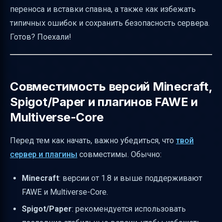
переноса и вставки спавна, а также как избежать
сервера
типичных ошибок и сохранить безопасность сервера.
Как импортировать мир спавна через
Готов? Поехали!
Multiverse-Core
Копирование и вставка спавна с помощью
FAWE
Совместимость версий Minecraft,
Перенос спавна в основной мир и учёт
Spigot/Paper и плагинов FAWE и
направления
Multiverse-Core
Что делать, если спавн не вставляется или
смещается
Перед тем как начать, важно убедиться, что
твой
Резервное копирование перед началом
сервер и плагины
совместимы. Обычно:
Риски и ограничения при копировании
Minecraft
: версии от 1.8 и выше поддерживают
больших территорий
FAWE и Multiverse-Core.
Альтернативные подходы, если FAWE или
Spigot/Paper
: рекомендуется использовать
Multiverse-Core не работают