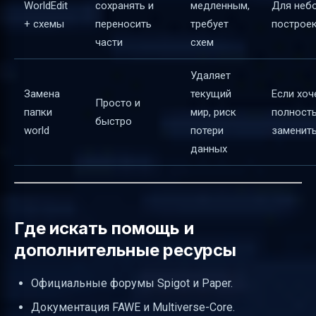
WorldEdit
сохранять и
медленным,
Для неб
+ схемы
переносить
требует
построе
части
схем
Удаляет
Замена
текущий
Если хо
Просто и
папки
мир, риск
полност
быстро
world
потери
заменит
данных
Где искать помощь и
дополнительные ресурсы
Официальные форумы Spigot и Paper.
Документация FAWE и Multiverse-Core.