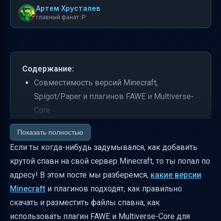
Артем Хрусталев
главный фанат :P
Содержание:
Совместимость версий Minecraft,
Spigot/Paper и плагинов FAWE и Multiverse-
Core
Какие исходные файлы нужны и как
Показать полностью
проверить их целостность
Если ты когда-нибудь задумывался, как добавить
Нужно ли создавать папку spawn и где её
крутой спавн на свой сервер Minecraft, то ты попал по
размещать
адресу! В этом посте мы разберёмся,
какие версии
Minecraft
и плагинов подходят, как правильно
Требования к серверу перед установкой
скачать и разместить файлы спавна, как
плагинов
использовать плагин FAWE и Multiverse-Core для
Порядок установки плагинов и перезапуск