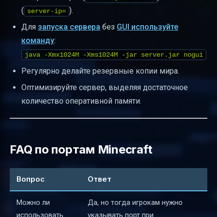
(
).
server-ip=
Для
запуска сервера
без
GUI используйте
команду
:
java -Xmx1024M -Xms1024M -jar server.jar nogui
Регулярно делайте резервные копии мира.
Оптимизируйте сервер, выделяя достаточное
количество оперативной памяти.
FAQ по портам Minecraft
Вопрос
Ответ
Можно ли
Да, но тогда игрокам нужно
использовать
указывать порт при