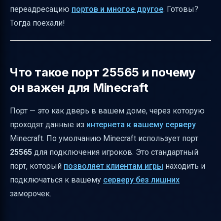
переадресацию
портов и многое другое
. Готовы?
Как проверить, открыт ли порт 25565
Тогда поехали!
Что такое CGNAT и как он мешает работе
сервера
Безопасность при открытии портов и
Что такое порт 25565 и почему
настройке сервера
он важен для Minecraft
Как оформить заказ на выделенный IP и
порт
Порт — это как дверь в вашем доме, через которую
проходят данные из
интернета к вашему серверу
Как использовать доменное имя
Minecraft. По умолчанию Minecraft использует порт
(буквенный IP) для подключения
25565
для подключения игроков. Это стандартный
Практические советы для администраторов
порт, который
позволяет клиентам игры
находить и
серверов Minecraft
подключаться к вашему
серверу без лишних
FAQ по портам Minecraft
заморочек.
Заключение
Полезные ссылки