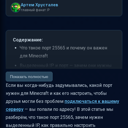
Артем Хрусталев
главный фанат :P
Содержание:
Что такое порт 25565 и почему он важен
для Minecraft
Выделенный IP и порт — зачем они нужны
игровым серверам
Показать полностью
Как объяснить новичкам разницу между
Если вы когда-нибудь задумывались, какой порт
подключением с портом и без порта
нужен для Minecraft и как его настроить, чтобы
друзья могли без проблем
подключаться к вашему
Как настроить переадресацию портов на
серверу
— вы попали по адресу! В этой статье мы
роутере для Minecraft
разберём, что такое порт 25565, зачем нужен
Какие порты нужны для разных версий
выделенный IP, как правильно настроить
Minecraft и платформ