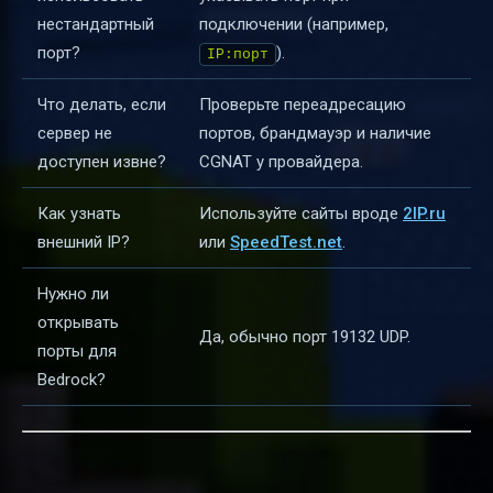
нестандартный
подключении (например,
порт?
).
IP:порт
Что делать, если
Проверьте переадресацию
сервер не
портов, брандмауэр и наличие
доступен извне?
CGNAT у провайдера.
Как узнать
Используйте сайты вроде
2IP.ru
внешний IP?
или
SpeedTest.net
.
Нужно ли
открывать
Да, обычно порт 19132 UDP.
порты для
Bedrock?