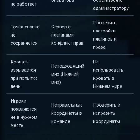
оператора
обратиться к
не работает
администратору
Проверить
Точка спавна
Сервер с
настройки
не
плагинами,
плагинов и
сохраняется
конфликт прав
права
Кровать
Не
Неподходящий
взрывается
использовать
мир (Нижний
при попытке
кровать в
мир)
лечь
Нижнем мире
Игроки
Неправильные
Проверить и
появляются
координаты в
исправить
не в нужном
команде
координаты
месте