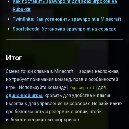
Как поставить spawnpoint для всех игроков на
Rubukkit
Twinfinite: Как установить spawnpoint в Minecraft
Sportskeeda: Установка spawnpoint на сервере
Итог
Смена точки спавна в Minecraft — задача несложная,
но требует понимания команд, прав и особенностей
игры. Используйте команду
для
/spawnpoint
одиночной игры
, кровать для удобства и плагин
Essentials для управления на серверах. Не забывайте
про безопасность и резервные копии, чтобы
избежать неприятных сюрпризов.