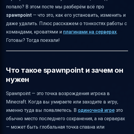
Распространённые проблемы и как их
попало? В этом посте мы разберём всё про
избежать
spawnpoint
— что это, как его установить, изменить и
Безопасность и рекомендации для
даже удалить. Плюс расскажем о тонкостях работы с
администраторов
командами, кроватями и
плагинами на серверах
.
Унификация терминологии
Готовы? Тогда поехали!
Структура материала для удобства
Полезные ссылки
Что такое spawnpoint и зачем он
Итог
нужен
Spawnpoint — это точка возрождения игрока в
Minecraft. Когда вы умираете или заходите в игру,
именно туда вы появляетесь. В
одиночной игре
это
обычно место последнего сохранения, а на серверах
— может быть глобальная точка спавна или