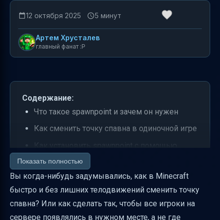
12 октября 2025
5 минут
Артем Хрусталев
главный фанат :P
Содержание:
Что такое spawnpoint и зачем он нужен
Как сменить точку спавна в одиночной игре
Как установить spawnpoint с помощью
кровати
Показать полностью
Вы когда-нибудь задумывались, как в Minecraft
Как сменить spawnpoint для всех игроков
быстро и без лишних телодвижений сменить точку
на сервере
спавна? Или как сделать так, чтобы все игроки на
Как проверить и удалить spawnpoint
сервере появлялись в нужном месте, а не где