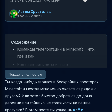
13 октября 2025
6 минут
Артем Хрусталев
главный фанат :P
Содержание:
Команды телепортации в Minecraft — что,
где и как
Как включить читы и начать
телепортироваться
Показать полностью
Как открыть консоль и ввести команду
Ты когда-нибудь терялся в бескрайних просторах
телепортации
Minecraft и мечтал мгновенно оказаться рядом с
другом? Или хотел быстро добраться до дома,
Синтаксис команды /tp и её варианты
деревни или тайника, не тратя часы на пешие
Как телепортироваться к игроку по нику
прогулки? В этом посте ты узнаешь
всё о