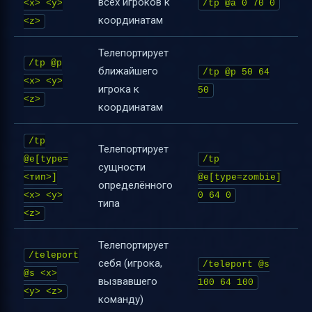
всех игроков к
<x> <y>
/tp @a 0 70 0
координатам
<z>
Телепортирует
/tp @p
ближайшего
/tp @p 50 64
<x> <y>
игрока к
50
<z>
координатам
/tp
Телепортирует
@e[type=
/tp
сущности
<тип>]
@e[type=zombie]
определённого
<x> <y>
0 64 0
типа
<z>
Телепортирует
/teleport
себя (игрока,
/teleport @s
@s <x>
вызвавшего
100 64 100
<y> <z>
команду)