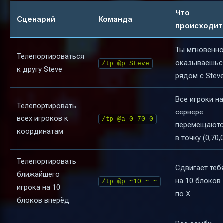
Что
Сценарий
Команда
происходит
Ты мгновенн
Телепортироваться
оказываешьс
/tp @p Steve
к другу Steve
рядом с Stev
Все игроки на
Телепортировать
сервере
всех игроков к
/tp @a 0 70 0
перемещают
координатам
в точку (0,70,
Телепортировать
Сдвигает теб
ближайшего
на 10 блоков
/tp @p ~10 ~ ~
игрока на 10
по X
блоков вперёд