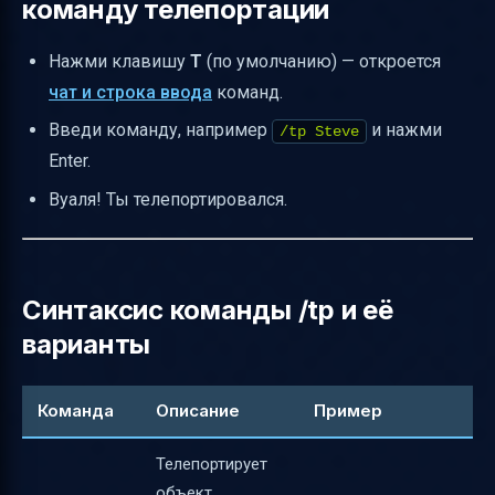
команду телепортации
Нажми клавишу
T
(по умолчанию) — откроется
чат и строка ввода
команд.
Введи команду, например
и нажми
/tp Steve
Enter.
Вуаля! Ты телепортировался.
Синтаксис команды /tp и её
варианты
Команда
Описание
Пример
Телепортирует
объект