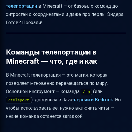
Как телепортироваться к координатам
телепортации
в Minecraft — от базовых команд до
Относительная телепортация с помощью
хитростей с координатами и даже про перлы Эндера.
символа ~
Готов? Поехали!
Телепортация к деревне и дому
Практические примеры команд
Советы по быстрому вводу команд
Команды телепортации в
Minecraft — что, где и как
Ограничения и риски на серверах
Перлы Эндера — альтернативный способ
В Minecraft телепортация — это магия, которая
телепортации
позволяет мгновенно перемещаться по миру.
Таблица сравнения телепортации
Основной инструмент — команда
(или
/tp
командами и перлами Эндера
), доступная в Java-
версии и Bedrock
. Но
/teleport
Частые ошибки и как их избежать
чтобы использовать её, нужно включить читы —
иначе команда останется загадкой.
Итог
Полезные ссылки