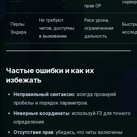
сервер
прав OP
Не требуют
Риск урона,
Перлы
Быстры
читов, доступны
ограниченная
Эндера
иссле
в выживании
дальность
Частые ошибки и как их
избежать
Неправильный синтаксис
: всегда проверяй
пробелы и порядок параметров.
Неверные координаты
: используй F3 для точного
определения.
Отсутствие прав
: убедись, что читы включены