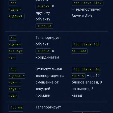
/tp
/tp Steve Alex
к
<цель>
— телепортирует
<цель>
другому
Steve к Alex
<цель2>
объекту
<цель2>
Телепортирует
/tp
объект
<цель>
/tp Steve 100
к
<x> <y>
<цель>
64 -300
координатам
<z>
Относительная
/tp
/tp Steve ~10
телепортация на
— на 10
<цель> ~
~0 ~-5
смещение от
блоков вперёд, 0
<dx> ~
текущей
по высоте, 5
<dy> ~
позиции
назад
<dz>
Телепортирует
/tp @a