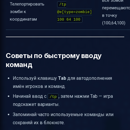
Все зомби
Телепортировать
/tp
перемещают
зомби к
@e[type=zombie]
в точку
координатам
100 64 100
(100,64,100)
Советы по быстрому вводу
команд
Используй клавишу
Tab
для автодополнения
имён игроков и команд.
Начинай ввод с
, затем нажми Tab — игра
/tp
подскажет варианты.
Запоминай часто используемые команды или
сохраняй их в блокноте.