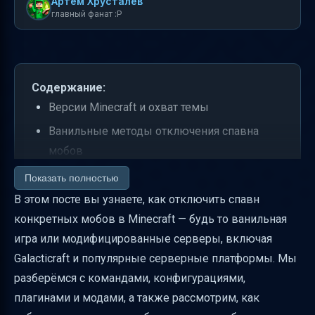
Артем Хрусталев
главный фанат :P
Содержание:
Версии Minecraft и охват темы
Ванильные методы отключения спавна
мобов
Как работает gamerule doMobSpawning и
Показать полностью
особенности Galacticraft
В этом посте вы узнаете, как отключить спавн
конкретных мобов в Minecraft — будь то ванильная
Управление спавном на серверах с
игра или модифицированные серверы, включая
плагинами и модами
Galacticraft и популярные серверные платформы. Мы
Как отключить спавн одного моба, не
разберёмся с командами, конфигурациями,
затрагивая других
плагинами и модами, а также рассмотрим, как
Настройка спавнеров и зон