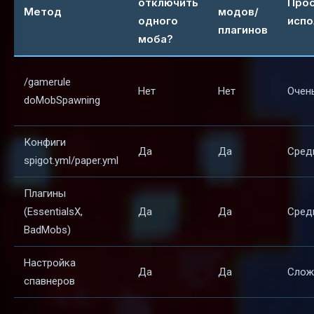
отключить
Про
Метод
модов/
одного
испо
плагинов
моба?
/gamerule
Нет
Нет
Очен
doMobSpawning
Конфиги
Да
Да
Сред
spigot.yml/paper.yml
Плагины
(EssentialsX,
Да
Да
Сред
BadMobs)
Настройка
Да
Да
Слож
спавнеров