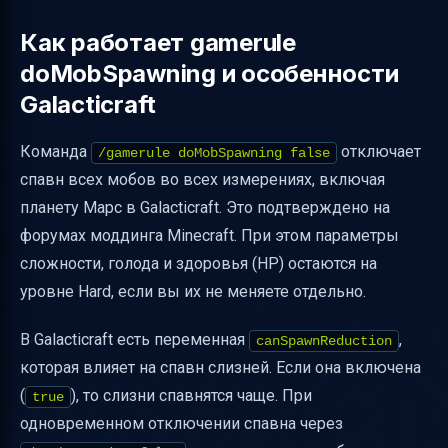
Как работает gamerule
doMobSpawning и особенности
Galacticraft
Команда
отключает
/gamerule doMobSpawning false
спавн всех мобов во всех измерениях, включая
планету Марс в Galacticraft. Это подтверждено на
форумах моддинга Minecraft. При этом параметры
сложности, голода и здоровья (HP) остаются на
уровне Hard, если вы их не меняете отдельно.
В Galacticraft есть переменная
,
canSpawnReduction
которая влияет на спавн слизней. Если она включена
(
), то слизни спавнятся чаще. При
true
одновременном отключении спавна через