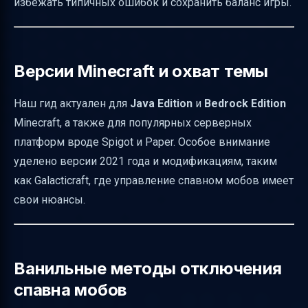
избежать типичных ошибок и сохранить баланс игры.
Риски и побочные эффекты отключения
спавна
Тестирование и резервное копирование
Версии Minecraft и охват темы
Альтернативы отключению спавна
Наш гид актуален для
Java Edition
и
Bedrock Edition
Частые ошибки новичков
Minecraft, а также для популярных серверных
Как объяснить новичкам концепцию
платформ вроде Spigot и Paper. Особое внимание
управляемого спавна
уделено версии 2021 года и модификациям, таким
Таблица сравнения методов отключения
как Galacticraft, где управление спавном мобов имеет
спавна
свои нюансы.
Как структурировать контент по версиям
Minecraft
Безопасный процесс скачивания
Ванильные методы отключения
Полезные ссылки
спавна мобов