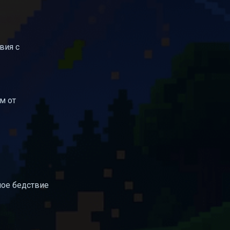
вия с
м от
ное бедствие