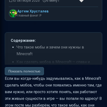
10 октября 2025
6 минут
Артем Хрусталев
главный фанат :P
Содержание:
Что такое мобы и зачем они нужны в
Minecraft
Как сделать мобов в Minecraft — спавн и
условия появления
Показать полностью
Три группы мобов — дружелюбные,
Если вы когда-нибудь задумывались, как в Minecraft
нейтральные и враждебные
сделать мобов, чтобы они появились именно там, где
вам нужно, или просто хотите понять, как работают
Особенности поведения мобов
эти живые сущности в игре — вы попали по адресу! В
Видимость и слух мобов — как они
этом посте мы разберём, что такое мобы, как они
«чувствуют» игрока