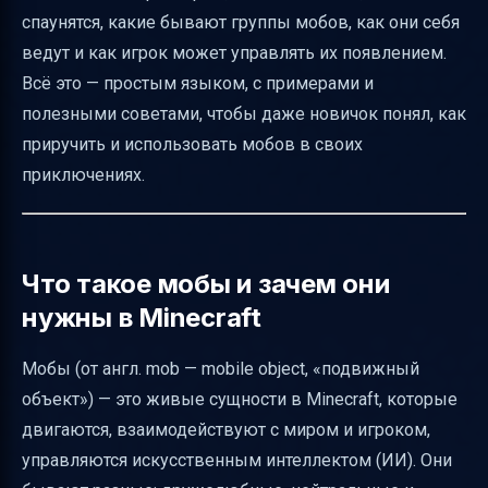
спаунятся, какие бывают группы мобов, как они себя
Как игрок может управлять спавном мобов
ведут и как игрок может управлять их появлением.
Уникальные мобы, которых стоит знать
Всё это — простым языком, с примерами и
отдельно
полезными советами, чтобы даже новичок понял, как
Практические советы для игроков
приручить и использовать мобов в своих
приключениях.
Как адаптировать знания под обновления
Minecraft 1.20 и 1.20.5
Визуальные средства для понимания
мобов
Что такое мобы и зачем они
нужны в Minecraft
Распространённые заблуждения о мобах
Полезные ссылки для проверки
Мобы (от англ. mob — mobile object, «подвижный
информации
объект») — это живые сущности в Minecraft, которые
двигаются, взаимодействуют с миром и игроком,
управляются искусственным интеллектом (ИИ). Они