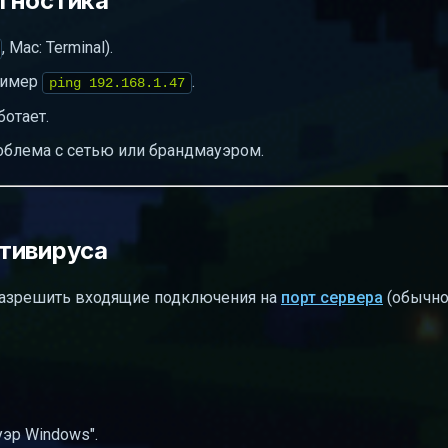
гностика
, Mac: Terminal).
ример
.
ping 192.168.1.47
ботает.
роблема с сетью или брандмауэром.
тивируса
 разрешить входящие подключения на
порт сервера
(обычно
эр Windows".