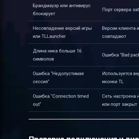
Брандмауэр или антивирус
Порт сервера за
блокирует
Несовпадение версий игры
Версии клиента и
или TLLauncher
совпадают
Длина ника больше 16
Ошибка "Bad pack
символов
Ошибка "Недопустимая
Используется ве
сессия"
иконки TL
Ошибка "Connection timed
Сеть настроена 
out"
или порт закрыт