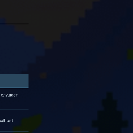
и слушает
alhost