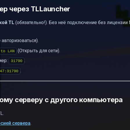
ер через TLLauncher
кой TL
(обязательно!). Без неё подключение без лицензии 
 авторизоваться).
(Открыть для сети).
 to LAN
мер:
.
31790
.
47:31790
ому серверу с другого компьютера
L.
рсией сервера
.