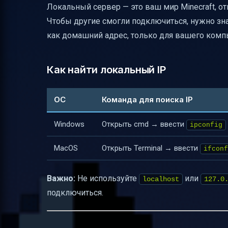
Локальный сервер — это ваш мир Minecraft, от
Полезные ссылки
Чтобы другие смогли подключиться, нужно зн
как домашний адрес, только для вашего компь
Как найти локальный IP
ОС
Команда для поиска IP
Windows
Открыть cmd → ввести
ipconfig
MacOS
Открыть Terminal → ввести
ifconf
Важно:
Не используйте
или
localhost
127.0
подключиться.