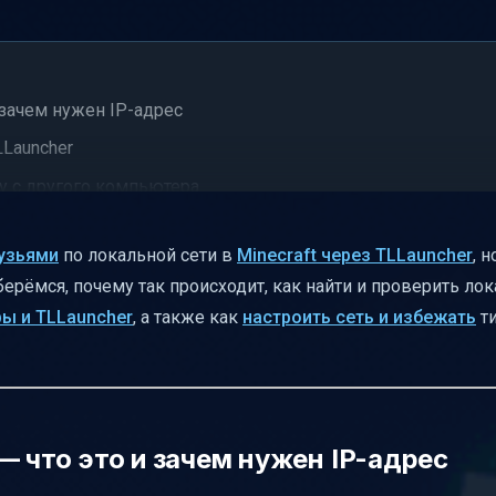
 зачем нужен IP-адрес
Launcher
у с другого компьютера
рузьями
по локальной сети в
Minecraft через TLLauncher
, 
берёмся, почему так происходит, как найти и проверить лок
ры и TLLauncher
, а также как
настроить сеть и избежать
т
интернет
— что это и зачем нужен IP-адрес
 локального сервера Minecraft через TLLauncher