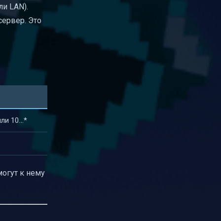
ли LAN).
сервер. Это
ли 10.
.
.*
могут к нему