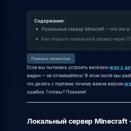
Содержание:
Локальный сервер Minecraft — что это и
Как открыть локальный сервер через TL
Как подключиться к локальному сервер
Показать полностью
Почему сервер может не быть виден
Если вы пытались устроить весёлую
игру с д
Проверка подключения и диагностика
виден — не отчаивайтесь! В этом посте мы раз
Настройка брандмауэра и антивируса
что делать с портами, почему важна версия
иг
Использование Hamachi для игры через 
ошибок. Готовы? Поехали!
Моды и их синхронизация
Особенности подключения с Android
Безопасность локального сервера
Локальный сервер Minecraft 
Итоговая таблица для быстрой настройки