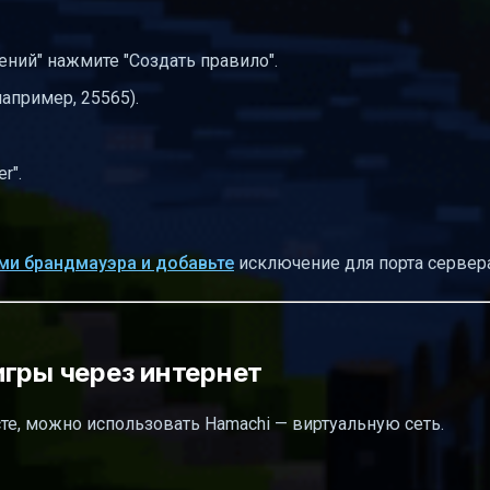
ний" нажмите "Создать правило".
например, 25565).
r".
ми брандмауэра и добавьте
исключение для порта сервера
игры через интернет
есте, можно использовать Hamachi — виртуальную сеть.