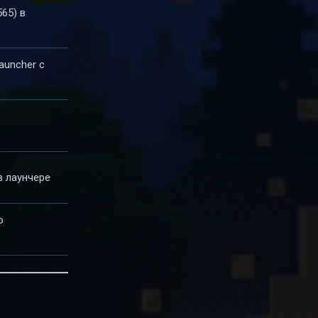
65) в
auncher с
в лаунчере
о