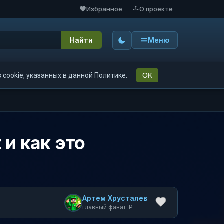
Избранное
О проекте
Найти
Меню
cookie, указанных в данной Политике.
OK
 и как это
Артем Хрусталев
главный фанат :P