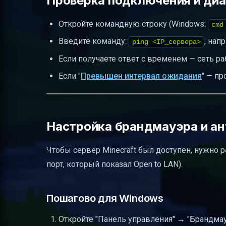
Проверка подключения и диа
Откройте командную строку (Windows:
cmd
Введите команду:
, нап
ping <IP_сервера>
Если получаете ответ с временем — сеть ра
Если "
Превышен интервал ожидания
" — п
Настройка брандмауэра и ан
Чтобы сервер Minecraft был доступен, нужно
порт, который показал Open to LAN).
Пошагово для Windows
Откройте "Панель управления" → "Брандмау