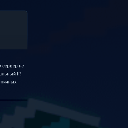
но сервер не
альный IP,
ипичных