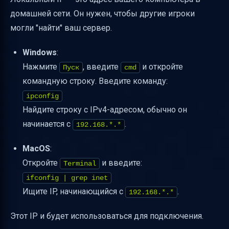
домашней сети. Он нужен, чтобы другие игроки
могли "найти" ваш сервер.
Windows
:
Нажмите
, введите
и откройте
Пуск
cmd
командную строку. Введите команду:
ipconfig
Найдите строку с IPv4-адресом, обычно он
начинается с
.
192.168.*.*
MacOS
:
Откройте
и введите:
Terminal
ifconfig | grep inet
Ищите IP, начинающийся с
.
192.168.*.*
Этот IP и будет использоваться для подключения.