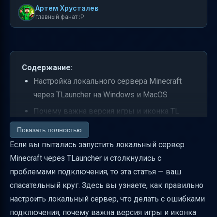
Артем Хрусталев
главный фанат :P
Содержание:
Настройка локального сервера Minecraft
через TLauncher на Windows и MacOS
Почему важна версия игры и иконка TL
Ошибки подключения и их решения
Показать полностью
Если вы пытались запустить локальный сервер
Использование Hamachi для игры по
Minecraft через TLauncher и столкнулись с
интернету
проблемами подключения, то эта статья — ваш
Моды на локальном сервере
спасательный круг. Здесь вы узнаете, как правильно
Лицензия и онлайн-режим сервера
настроить локальный сервер, что делать с ошибками
Важные рекомендации по безопасности
подключения, почему важна версия игры и иконка