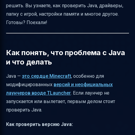
решить. Вы узнаете, как проверить Java, драйверы,
Проверка логов ошибок для диагностики
папку с игрой, настройки памяти и многое другое.
Проверка интернет-соединения и
Готовы? Поехали!
настройки сети
Полное удаление и переустановка лаунчера
Быстрый чек-лист для решения проблем с
Как понять, что проблема с Java
запуском Minecraft лаунчера
и что делать
Важные предупреждения и советы
Java —
это сердце Minecraft
, особенно для
Полезные ссылки
модифицированных
версий и неофициальных
лаунчеров вроде TLauncher
. Если лаунчер не
запускается или вылетает, первым делом стоит
проверить Java.
Как проверить версию Java: