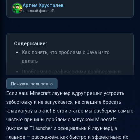
Артем Хрусталев
главный фанат :P
Содержание:
Как понять, что проблема с Java и что
делать
Проблемы с графическими драйверами и
как их решить
Показать полностью
Проверка и сброс папки .minecraft без
Если ваш Minecraft лаунчер вдруг решил устроить
потери сохранений
забастовку и не запускается, не спешите бросать
клавиатуру в окно! В этой статье мы разберём самые
Настройка оперативной памяти для
частые причины проблем с запуском Minecraft
Minecraft
(включая TLauncher и официальный лаунчер), а
Конфликты с фоновыми программами и
главное — расскажем, как быстро и эффективно их
разрешениями Windows