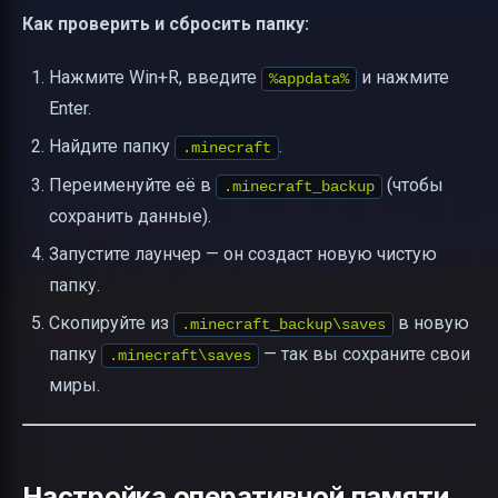
Как проверить и сбросить папку:
Нажмите Win+R, введите
и нажмите
%appdata%
Enter.
Найдите папку
.
.minecraft
Переименуйте её в
(чтобы
.minecraft_backup
сохранить данные).
Запустите лаунчер — он создаст новую чистую
папку.
Скопируйте из
в новую
.minecraft_backup\saves
папку
— так вы сохраните свои
.minecraft\saves
миры.
Настройка оперативной памяти