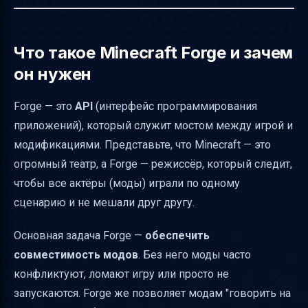
Forge
Где скачать Forge и найти документацию
Кто авторы и лицензия Forge
Что такое Minecraft Forge и зачем
он нужен
Разница между Forge и OptiFine
Как установить Forge и OptiFine
Forge — это
API
(интерфейс программирования
Как выбрать версии Forge и OptiFine
приложений), который служит мостом между игрой и
Советы по настройке OptiFine для
модификациями. Представьте, что Minecraft — это
повышения FPS
огромный театр, а Forge — режиссёр, который следит,
чтобы все актёры (моды) играли по одному
Как избежать конфликтов модов и
сценарию и не мешали друг другу.
проблем с Forge и OptiFine
Организация папки mods и правила
Основная задача Forge —
обеспечить
Как обновлять Forge и моды
совместимость модов
. Без него моды часто
конфликтуют, ломают игру или просто не
Как проверить, что Forge активирован
запускаются. Forge же позволяет модам "говорить на
Оптимизация производительности с Forge и