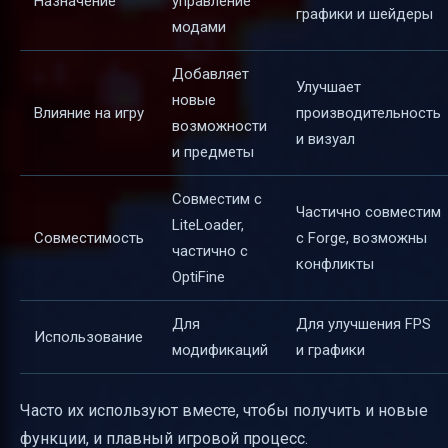
Назначение
управление
графики и шейдеры
модами
Добавляет
Улучшает
новые
Влияние на игру
производительность
возможности
и визуал
и предметы
Совместим с
Частично совместим
LiteLoader,
Совместимость
с Forge, возможны
частично с
конфликты
OptiFine
Для
Для улучшения FPS
Использование
модификаций
и графики
Часто их используют вместе, чтобы получить и новые
функции, и плавный игровой процесс.