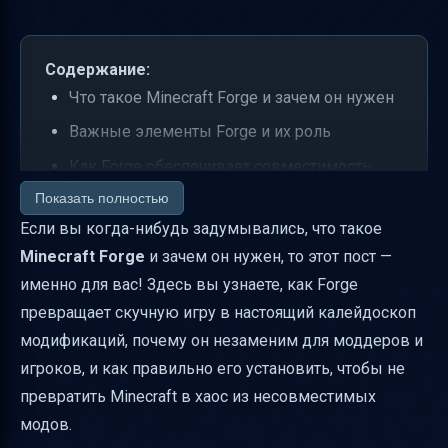
Содержание:
Что такое Minecraft Forge и зачем он нужен
Важные элементы Forge и их роль
Как Forge обеспечивает совместимость
модификаций
Показать полностью
Если вы когда-нибудь задумывались, что такое
Что такое ForgeModLoader (FML)
Minecraft Forge
и зачем он нужен, то этот пост —
Совместимость Forge с другими
именно для вас! Здесь вы узнаете, как Forge
загрузчиками и модами
превращает скучную игру в настоящий калейдоскоп
Как работает Ore Dictionary и зачем он
модификаций, почему он незаменим для моддеров и
нужен
игроков, и как правильно его установить, чтобы не
Liquid Dictionary — что это и чем отличается
превратить Minecraft в хаос из несовместимых
Forge Energy — энергетическая система
модов.