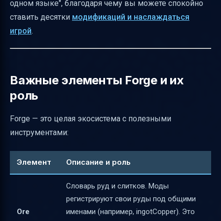
одном языке", благодаря чему вы можете спокойно
OptiFine
ставить десятки
модификаций и наслаждаться
Какие моды лучше всего использовать с
игрой
.
Forge
Итог
Полезные ссылки
Важные элементы Forge и их
роль
Forge — это целая экосистема с полезными
инструментами:
Элемент
Описание и роль
Словарь руд и слитков. Моды
регистрируют свои руды под общими
Ore
именами (например, ingotCopper). Это