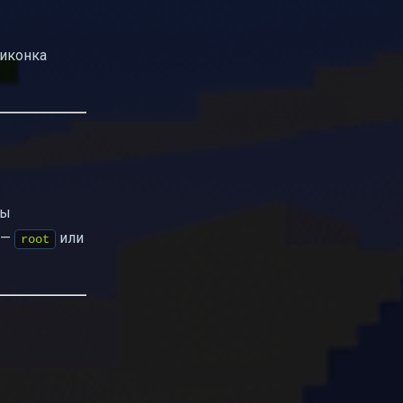
 иконка
вы
 —
или
root