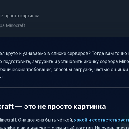
не просто картинка
а Minecraft
ел круто и узнаваемо в списке серверов? Тогда вам точно
о подготовить, загрузить и установить иконку сервера Minec
ехнические требования, способы загрузки, частые ошибки
и!
 загрузки
ии файлами
necraft
raft — это не просто картинка
и
inecraft. Она должна быть чёткой,
яркой и соответствоват
я
 в кафе, а на вывеске — размытый логотип. Не очень прият