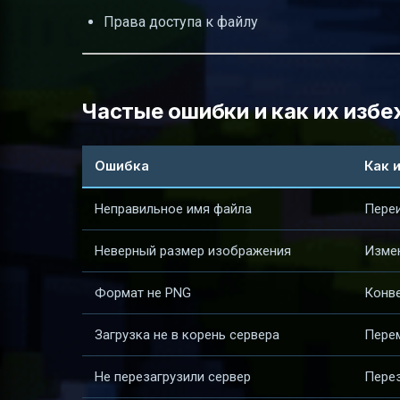
Права доступа к файлу
Частые ошибки и как их изб
Ошибка
Как 
Неправильное имя файла
Пере
Неверный размер изображения
Измен
Формат не PNG
Конве
Загрузка не в корень сервера
Перем
Не перезагрузили сервер
Перез