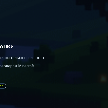
конки
ятся только после этого.
серверов Minecraft.
)
ng