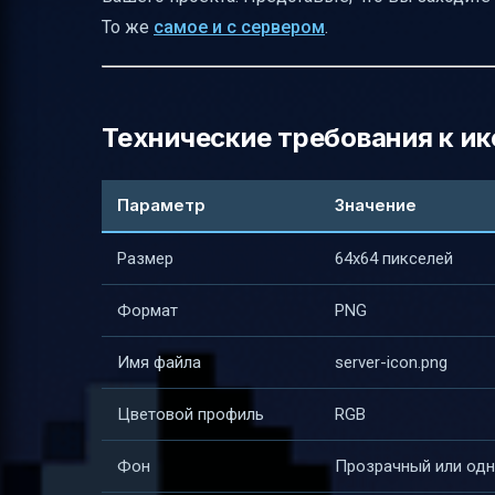
Дополнительные ресурсы и помощь
То же
самое и с сервером
.
Заключение
Полезные ссылки
Технические требования к ик
Параметр
Значение
Размер
64x64 пикселей
Формат
PNG
Имя файла
server-icon.png
Цветовой профиль
RGB
Фон
Прозрачный или од