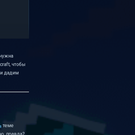
 нужна
raft, чтобы
 и дадим
ь
теме
но, правда?