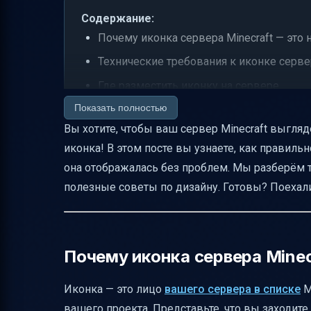
Содержание:
Почему иконка сервера Minecraft — это 
Технические требования к иконке сервер
Где разместить иконку на сервере
Показать полностью
Как загрузить иконку на сервер
Вы хотите, чтобы ваш сервер Minecraft выгляд
Что делать после загрузки иконки
иконка! В этом посте вы узнаете, как правильн
Частые ошибки и как их избежать
она отображалась без проблем. Мы разберём т
Советы по дизайну иконки
полезные советы по дизайну. Готовы? Поехал
Как проверить и подготовить иконку до
Безопасность при загрузке и управлен
Проверка совместимости с версиями Mi
Почему иконка сервера Minec
Чек-лист перед публикацией инструкци
Иконка — это лицо
вашего сервера в списке
M
Что делать, если иконка не отображаетс
вашего проекта. Представьте, что вы заходите