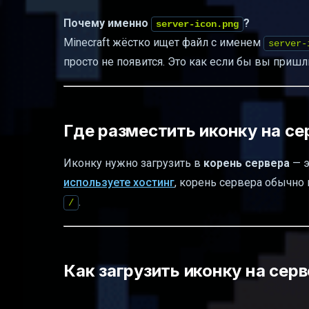
Почему именно
?
server-icon.png
Minecraft жёстко ищет файл с именем
server-
просто не появится. Это как если бы вы приш
Где разместить иконку на се
Иконку нужно загрузить в
корень сервера
— э
используете хостинг
, корень сервера обычно
.
/
Как загрузить иконку на сер