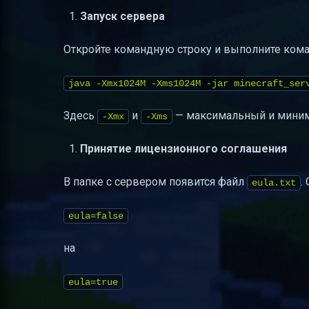
Запуск сервера
Откройте командную строку и выполните кома
java -Xmx1024M -Xms1024M -jar minecraft_ser
Здесь
и
— максимальный и миним
-Xmx
-Xms
Принятие лицензионного соглашения
В папке с сервером появится файл
.
eula.txt
eula=false
на
eula=true