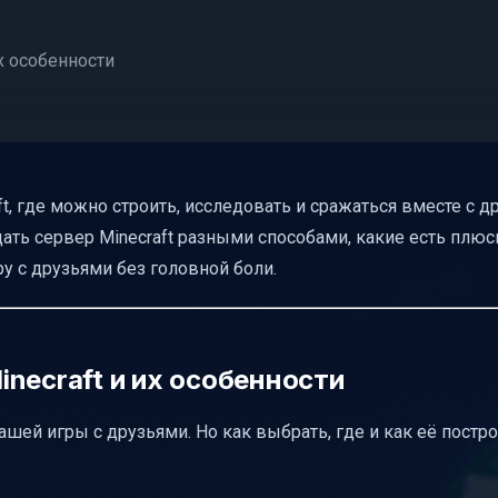
х особенности
и просто
t, где можно строить, исследовать и сражаться вместе с др
 но с подвохом
оздать сервер Minecraft разными способами, какие есть плю
 интернет без проброса портов
ру с друзьями без головной боли.
 компании
necraft и их особенности
дованию и сети
ашей игры с друзьями. Но как выбрать, где и как её постр