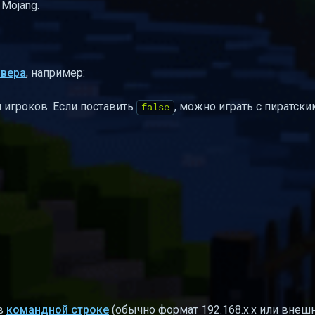
Mojang.
рвера
, например:
 игроков. Если поставить
, можно играть с пиратски
false
в
командной строке
(обычно формат 192.168.x.x или внешн