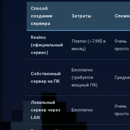
Способ
создания
Затраты
Сложн
сервера
Realms
Платно (~7,99$ в
Очень
(официальный
месяц)
просто
сервис)
Бесплатно
Собственный
(требуется
Средня
сервер на ПК
мощный ПК)
Локальный
Очень
сервер через
Бесплатно
просто
LAN