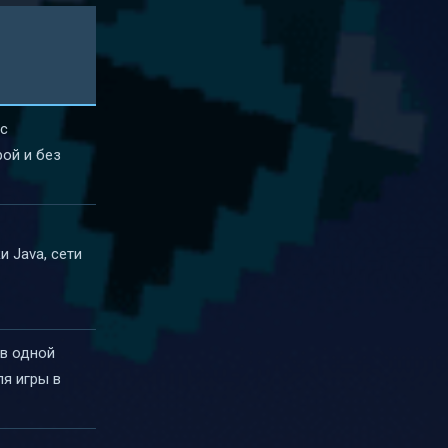
 с
ой и без
и Java, сети
 в одной
ля игры в