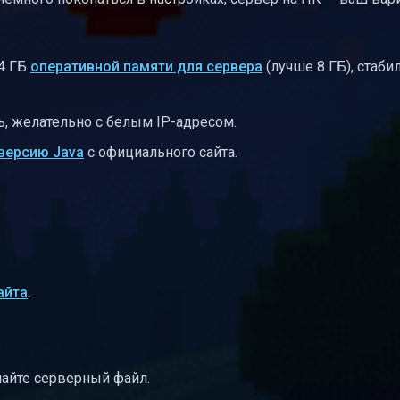
4 ГБ
оперативной памяти для сервера
(лучше 8 ГБ), стаб
ь, желательно с белым IP-адресом.
версию Java
с официального сайта.
айта
.
чайте серверный файл.