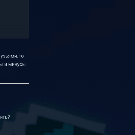
узьями, то
сы и минусы
оить?