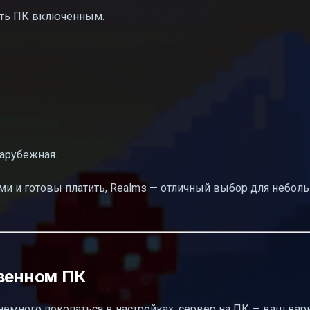
ать ПК включённым.
арубежная.
ами и готовы платить, Realms — отличный выбор для небол
твенном ПК
немного покопаться в настройках, сервер на ПК — ваш вари