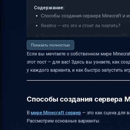
Содержание:
Способы создания сервера Minecraft и и
Realms — что это и стоит ли платить?
Как создать сервер на собственном ПК
Показать полностью
Локальный сервер через LAN — быстро 
Если вы мечтаете о собственном мире Minecraf
Бесплатные хостинги — игра без затрат,
этот пост — для вас! Здесь вы узнаете, как с
VPN-сеть через Hamachi — играем через
у каждого варианта, и как быстро запустить иг
Безопасность и резервное копирование
Как выбрать лучший способ для вашей
Полезные советы для быстрого старта
Способы создания сервера Mi
Таблица сравнения требований к обору
В
мире Minecraft сервер
— это как сцена для в
Заключение
Рассмотрим основные варианты:
Полезные ссылки