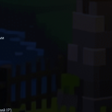
ми
ий IP).