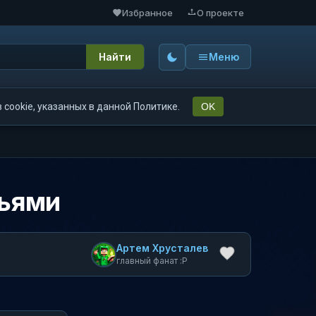
Избранное
О проекте
Найти
Меню
cookie, указанных в данной Политике.
OK
зьями
Артем Хрусталев
главный фанат :P