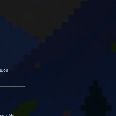
ьшой
ант. Но