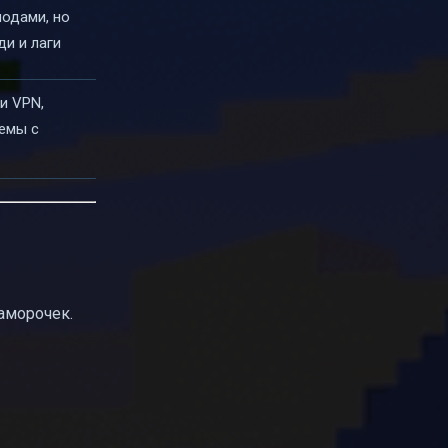
модами, но
и и лаги
и VPN,
емы с
заморочек.