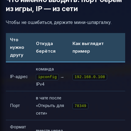
из игры, IP — из сети
Чтобы не ошибиться, держите мини-шпаргалку.
Что
Откуда
Как выглядит
нужно
берётся
пример
другу
команда
IP-адрес
→
ipconfig
192.168.0.108
IPv4
в чате после
Порт
«Открыть для
78349
сети»
Формат
вместе через