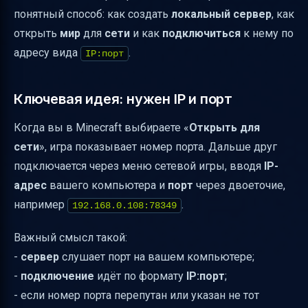
понятный способ: как создать
локальный сервер
, как
server-ip и server-port
открыть
мир
для
сети
и как
подключиться
к нему по
Hamachi и VPN: когда друзья не в одной
адресу вида
.
IP:порт
квартире
Общедоступные серверы и Realms: если не
Ключевая идея: нужен IP и порт
хочется возиться с портами
Когда вы в Minecraft выбираете «
Открыть для
Если не коннектится: самые частые
сети
», игра показывает номер порта. Дальше друг
причины (и что проверить)
подключается через меню сетевой игры, вводя
IP-
Итог: как именно подключаться по порту
адрес
вашего компьютера и
порт
через двоеточие,
локального сервера Minecraft 1.12.2
например
.
192.168.0.108:78349
Важный смысл такой:
-
сервер
слушает порт на вашем компьютере;
-
подключение
идёт по формату
IP:порт
;
- если номер порта перепутан или указан не тот