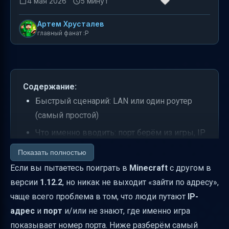
4 мая 2026
5 минут
Артем Хрусталев
главный фанат :P
Содержание:
Быстрый сценарий: LAN или один роутер
(самый простой)
Что именно вводить: порт берём из игры, IP
— из сети
Показать полностью
Если LAN не работает: статический IP для
Если вы пытаетесь поиграть в
Minecraft
с другом в
«выделенного» локального сервера
версии
1.12.2
, но никак не выходит «зайти по адресу»,
чаще всего проблема в том, что люди путают
IP-
Где скачать файлы пустого сервера и что
адрес
и
порт
и/или не знают, где именно игра
запускать
показывает номер порта. Ниже разберём самый
Настройка server.properties: как прописать