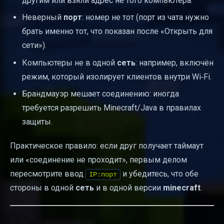
другим или взяли адрес не того компьютера.
Неверный
порт
: номер не тот (порт из чата нужно
брать именно тот, что показан после «Открыть для
сети»).
Компьютеры не в одной
сеть
: например, включён
режим, который изолирует клиентов внутри Wi‑Fi.
Брандмауэр мешает соединению: иногда
требуется разрешить Minecraft/Java в правилах
защиты.
Практическое правило: если друг получает таймаут
или «соединение не проходит», первым делом
пересмотрите ввод
и убедитесь, что обе
IP:порт
стороны в одной
сеть
и в одной версии
minecraft
.