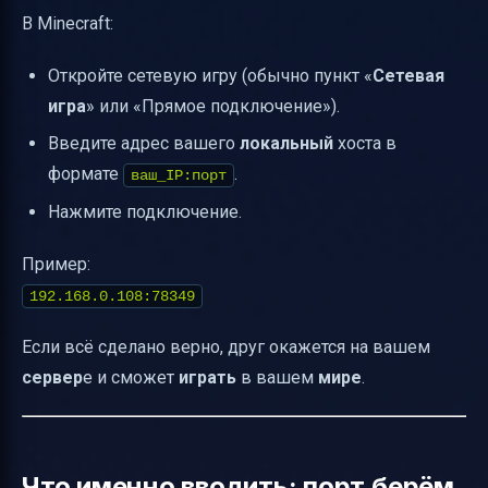
В Minecraft:
Откройте сетевую игру (обычно пункт «
Сетевая
игра
» или «Прямое подключение»).
Введите адрес вашего
локальный
хоста в
формате
.
ваш_IP:порт
Нажмите подключение.
Пример:
192.168.0.108:78349
Если всё сделано верно, друг окажется на вашем
сервер
е и сможет
играть
в вашем
мире
.
Что именно вводить: порт берём