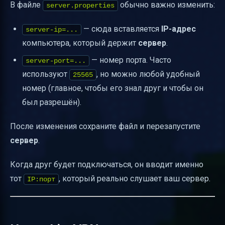
В файле
обычно важно изменить:
server.properties
— сюда вставляется
IP-адрес
server-ip=...
компьютера, который держит
сервер
.
— номер порта. Часто
server-port=...
используют
, но можно любой удобный
25565
номер (главное, чтобы его знал друг и чтобы он
был разрешён).
После изменения сохраните файл и перезапустите
сервер
.
Когда друг будет подключаться, он вводит именно
тот
, который реально слушает ваш сервер.
IP:порт