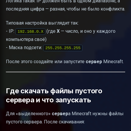
Логика такая: IP должен быть в одном диапазоне, а
последняя цифра — разная, чтобы не было конфликта.
Типовая настройка выглядит так:
- IP:
(где
X
— число, и оно у каждого
192.168.0.X
компьютера своё)
- Маска подсети:
255.255.255.255
После этого создайте или запустите
сервер
Minecraft.
Где скачать файлы пустого
сервера и что запускать
Для «выделенного»
сервер
а Minecraft нужны файлы
пустого сервера. После скачивания: