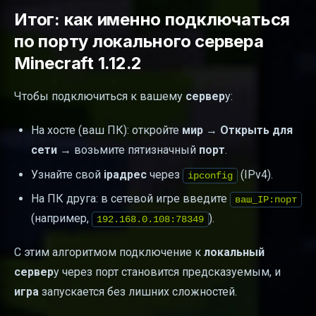
Итог: как именно подключаться
по порту локального сервера
Minecraft 1.12.2
Чтобы подключиться к вашему
сервер
у:
На хосте (ваш ПК): откройте
мир
→
Открыть для
сети
→ возьмите пятизначный
порт
.
Узнайте свой
ipадрес
через
(IPv4).
ipconfig
На ПК друга: в сетевой игре введите
ваш_IP:порт
(например,
).
192.168.0.108:78349
С этим алгоритмом подключение к
локальный
сервер
у через порт становится предсказуемым, и
игра
запускается без лишних сложностей.