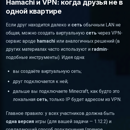
Hamachi и VPN: когда друзья не в
одной квартире
Если друг находится далеко и
сеть
обычным LAN не
общая, можно создать виртуальную
сеть
через VPN-
сервис вроде
hamachi
или аналогичных решений (в
других материалах часто используют и
radmin
-
подобные инструменты). Идея одна:
вы создаёте виртуальную сеть;
друг подключается к ней;
дальше вы подключаете Minecraft, как будто это
локальная
сеть
, только IP будет адресом из VPN.
Главное правило: у всех участников должна быть
одна версия
игры (для вашей задачи — 1.12.2) и
совпадающий способ подключения (прямое