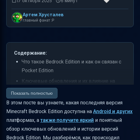
17 октября 2025
6 минут
Артем Хрусталев
главный фанат :P
Содержание:
Что такое Bedrock Edition и как он связан с
Pocket Edition
Ключевые обновления и их влияние на
игру
Показать полностью
Таблица последних версий Minecraft
В этом посте вы узнаете, какая последняя версия
Bedrock Edition
Minecraft Bedrock Edition доступна на
Android и других
платформах, а
также получите яркий
и понятный
Как читать таблицы версий и что означают
обзор ключевых обновлений и истории версий
«Preview» и «Full Release»
Bedrock Edition. Мы разберёмся, как происходил
Платформы и поддержка