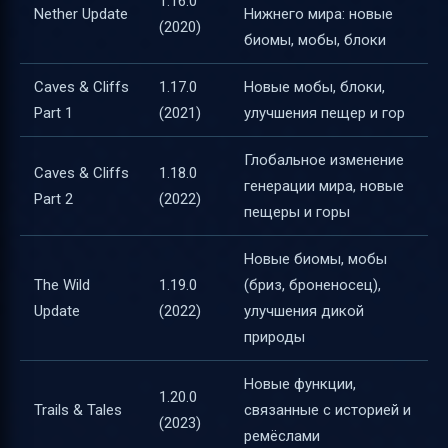
1.16.0
Nether Update
Нижнего мира: новые
(2020)
биомы, мобы, блоки
Caves & Cliffs
1.17.0
Новые мобы, блоки,
Part 1
(2021)
улучшения пещер и гор
Глобальное изменение
Caves & Cliffs
1.18.0
генерации мира, новые
Part 2
(2022)
пещеры и горы
Новые биомы, мобы
The Wild
1.19.0
(бриз, броненосец),
Update
(2022)
улучшения дикой
природы
Новые функции,
1.20.0
Trails & Tales
связанные с историей и
(2023)
ремёслами