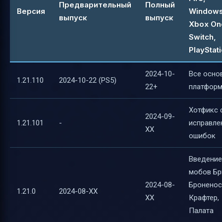
Предварительный
Полный
Версия
Windows
выпуск
выпуск
Xbox On
Switch,
PlayStati
2024-10-
Все осно
1.21.110
2024-10-22 (PS5)
22+
платфор
Хотфикс 
2024-09-
1.21.101
-
исправле
XX
ошибок
Введение
мобов Бр
2024-08-
Броненос
1.21.0
2024-08-XX
XX
Крафтер,
Палата