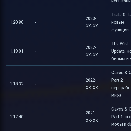
испытани
Trails & Ta
2023-
1.20.80
-
новые
XX-XX
функции
The Wild
2022-
1.19.81
-
Update, 
XX-XX
биомы и
Caves & C
2022-
Part 2,
1.18.32
-
XX-XX
перерабо
мира
Caves & C
2021-
1.17.40
-
Part 1, н
XX-XX
мобы и б