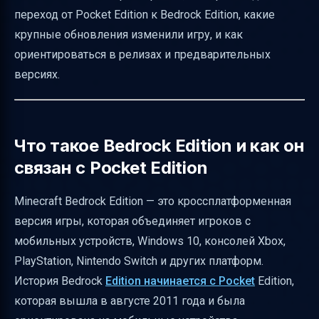
переход от Pocket Edition к Bedrock Edition, какие
Влияние обновлений на игровой опыт
крупные обновления изменили игру, и как
Практические советы по обновлению и
ориентироваться в релизах и предварительных
безопасности
версиях.
Как ориентироваться в истории версий и
где искать официальные списки изменений
Итог: какая последняя версия Minecraft
Что такое Bedrock Edition и как он
Bedrock Edition
связан с Pocket Edition
Таблица для быстрого обзора последних
Minecraft Bedrock Edition — это кроссплатформенная
версий
версия игры, которая объединяет игроков с
Полезные ссылки
мобильных устройств, Windows 10, консолей Xbox,
PlayStation, Nintendo Switch и других платформ.
История Bedrock
Edition начинается с Pocket
Edition,
которая вышла в августе 2011 года и была