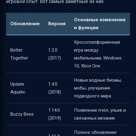
игровой опыт. Вот самые заметные из них:
Основные изменения
Обновление
Версия
и функции
Кроссплатформенная
Better
1.2.0
игра между
Together
(2017)
мобильными, Windows
10, Xbox One
Новые водные биомы,
Update
1.4.0
мобы, улучшения
Aquatic
(2018)
подводного мира
1.14.0
Появление пчёл, ульев и
Buzzy Bees
(2019)
связанных механик
Полное обновление