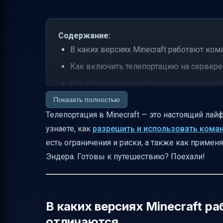
Содержание:
В каких версиях Minecraft работают ком
Как включить телепортацию на сервере
Как правильно вводить команды телеп
Показать полностью
Как узнать координаты для телепортаци
Телепортация в Minecraft — это настоящий ла
Практические примеры команд телепор
узнаете, как
разрешить и использовать кома
Ограничения и риски при телепортации
есть ограничения и риски, а также как приме
Телепортация через перлы Эндера — ал
Эндера. Готовы к путешествию? Поехали!
Советы для эффективной и безопасной 
Таблица сравнения методов телепортац
Частые ошибки и как их избежать
В каких версиях Minecraft р
отличаются
Что проверить после телепортации