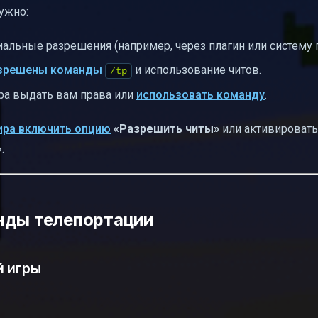
нужно:
альные разрешения (например, через плагин или систему п
азрешены команды
и использование читов.
/tp
ора выдать вам права или
использовать команду
.
ира включить опцию
«Разрешить читы»
или активировать
.
нды телепортации
й игры