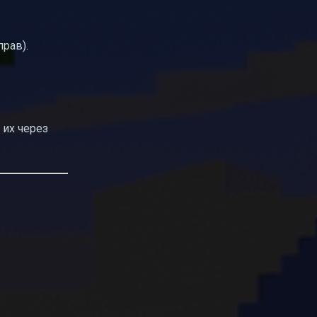
рав).
 их через