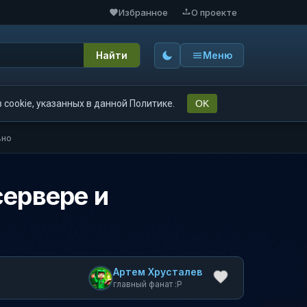
Избранное
О проекте
Найти
Меню
cookie, указанных в данной Политике.
OK
вно
сервере и
Артем Хрусталев
главный фанат :P