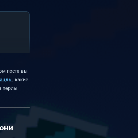
том посте вы
манды
, какие
з перлы
 они