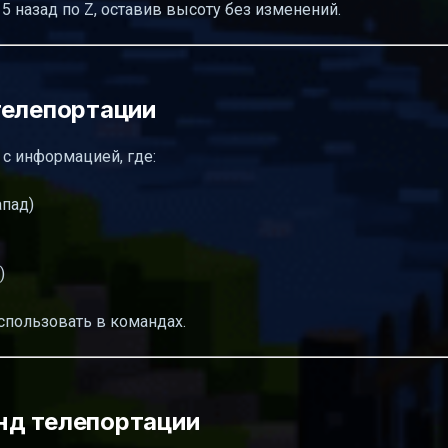
 5 назад по Z, оставив высоту без изменений.
телепортации
 с информацией, где:
апад)
)
спользовать в командах.
нд телепортации