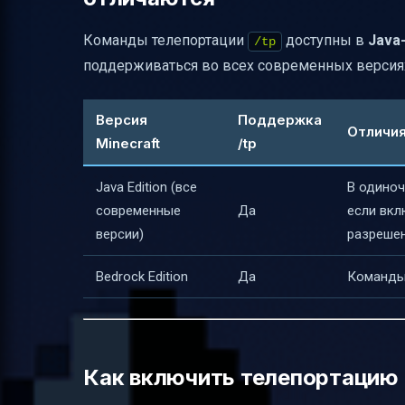
Заключение
Команды телепортации
доступны в
Java
/tp
Полезные ссылки
поддерживаться во всех современных версия
Версия
Поддержка
Отличия
Minecraft
/tp
Java Edition (все
В одиноч
современные
Да
если вкл
версии)
разрешен
Bedrock Edition
Да
Команды 
Как включить телепортацию 