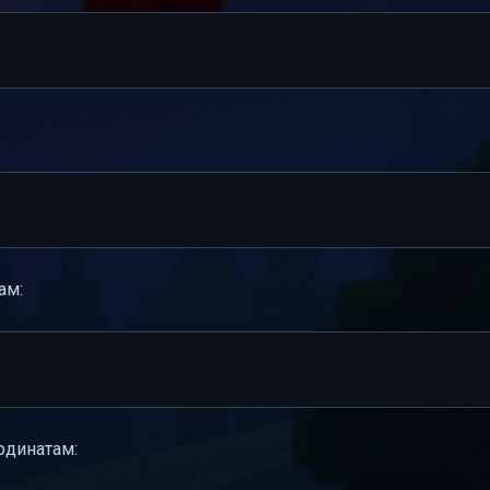
ам:
рдинатам: