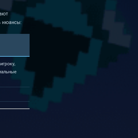
жают
ь нюансы:
игроку,
иальные