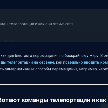
анды телепортации и как они отличаются
ортации
и
йфхак для быстрого перемещения по бескрайнему миру. В э
тации
нды
телепортации на сервере
, как
правильно вводить ко
нять альтернативные способы перемещения, например, чере
ьтернатива командам
телепортации
ии
аботают команды телепортации и как