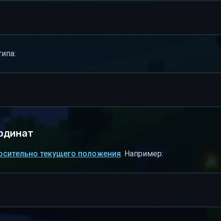
ипа:
рдинат
осительно текущего положения
. Например: