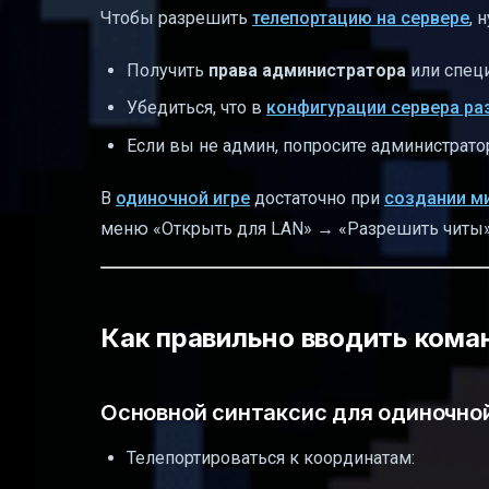
Чтобы разрешить
телепортацию на сервере
, 
Получить
права администратора
или специ
Убедиться, что в
конфигурации сервера р
Если вы не админ, попросите администрат
В
одиночной игре
достаточно при
создании м
меню «Открыть для LAN» → «Разрешить читы»
Как правильно вводить кома
Основной синтаксис для одиночно
Телепортироваться к координатам: