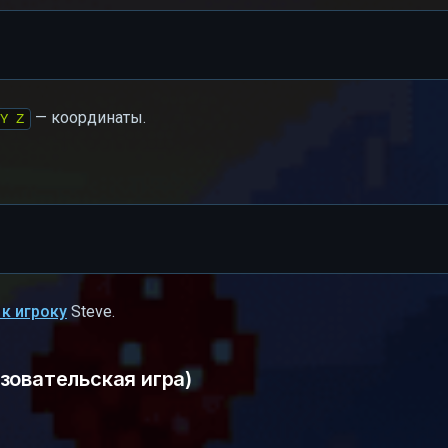
— координаты.
Y Z
 к игроку
Steve.
зовательская игра)