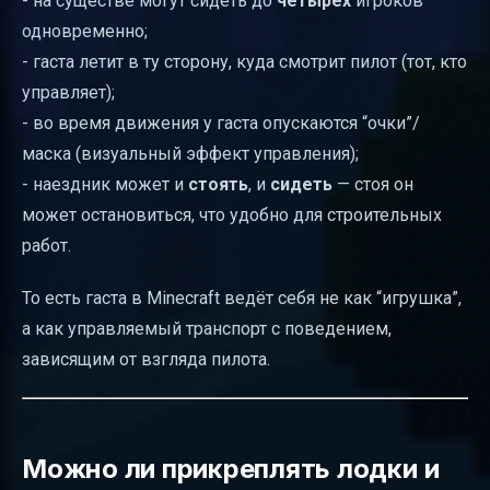
- на существе могут сидеть до
четырёх
игроков
одновременно;
- гаста летит в ту сторону, куда смотрит пилот (тот, кто
управляет);
- во время движения у гаста опускаются “очки”/
маска (визуальный эффект управления);
- наездник может и
стоять
, и
сидеть
— стоя он
может остановиться, что удобно для строительных
работ.
То есть гаста в Minecraft ведёт себя не как “игрушка”,
а как управляемый транспорт с поведением,
зависящим от взгляда пилота.
Можно ли прикреплять лодки и