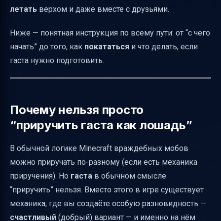
летать
верхом и даже вместе с друзьями.
Как управлять гаста во время полёта
Можно ли прикреплять лодки и мобов к
Ниже — понятная инструкция по всему пути: от “с чего
гаста
начать” до того, как
покататься
и что делать, если
гаста нужно подготовить.
Что делать, если гаста получил урон:
лечение
Мини-памятка: полный путь “как оседлать
Почему нельзя просто
гаста” в Minecraft
“приручить гаста как лошадь”
Итог
В обычной логике Minecraft враждебных мобов
можно приручать по-разному (если есть механика
приручения). Но
гаста
в обычном смысле
“приручить” нельзя. Вместо этого в игре существует
механика, где вы создаёте особую разновидность —
счастливый
(добрый) вариант — и именно на нём