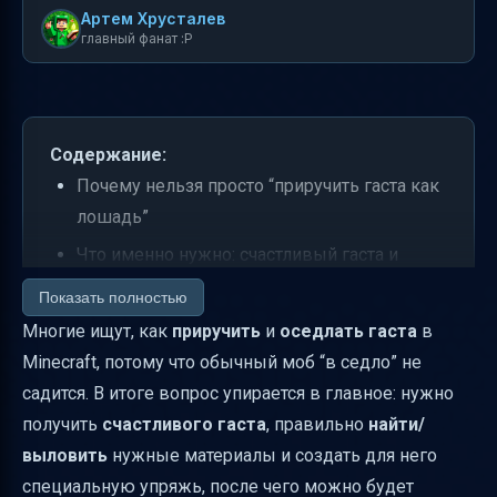
Артем Хрусталев
главный фанат :P
Содержание:
Почему нельзя просто “приручить гаста как
лошадь”
Что именно нужно: счастливый гаста и
специальная упряжь
Показать полностью
Как найти нужные компоненты для гаста
Многие ищут, как
приручить
и
оседлать гаста
в
(где брать “материал”)
Minecraft, потому что обычный моб “в седло” не
садится. В итоге вопрос упирается в главное: нужно
Как оживить и вырастить гаста до
получить
счастливого гаста
, правильно
найти/
взрослого
выловить
нужные материалы и создать для него
Как “покататься” на гаста: нужен рецепт
специальную упряжь, после чего можно будет
упряжи