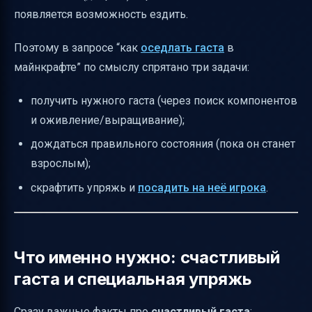
появляется возможность ездить.
Поэтому в запросе “как
оседлать гаста
в
майнкрафте” по смыслу спрятано три задачи:
получить нужного гаста (через поиск компонентов
и оживление/выращивание);
дождаться правильного состояния (пока он станет
взрослым);
скрафтить упряжь и
посадить на неё игрока
.
Что именно нужно: счастливый
гаста и специальная упряжь
Сразу важные факты про
счастливый гаста
: