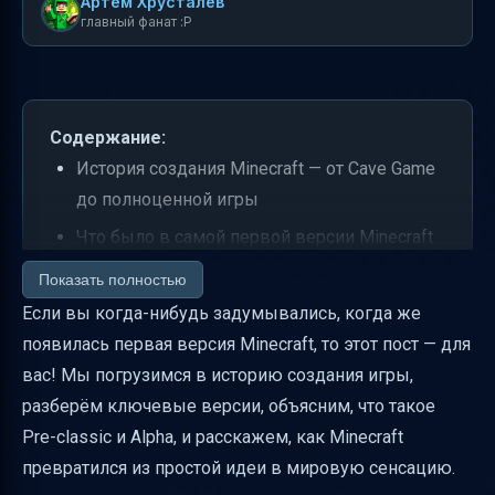
Артем Хрусталев
главный фанат :P
Содержание:
История создания Minecraft — от Cave Game
до полноценной игры
Что было в самой первой версии Minecraft
Почему первая версия Minecraft важна
Показать полностью
Если вы когда-нибудь задумывались, когда же
Объясняем простыми словами
появилась первая версия Minecraft, то этот пост — для
Ключевые этапы развития Minecraft Java
вас! Мы погрузимся в историю создания игры,
Edition
разберём ключевые версии, объясним, что такое
Как проверить доступные версии Minecraft
Pre-classic и Alpha, и расскажем, как Minecraft
Почему дата первой версии важна для
превратился из простой идеи в мировую сенсацию.
игроков