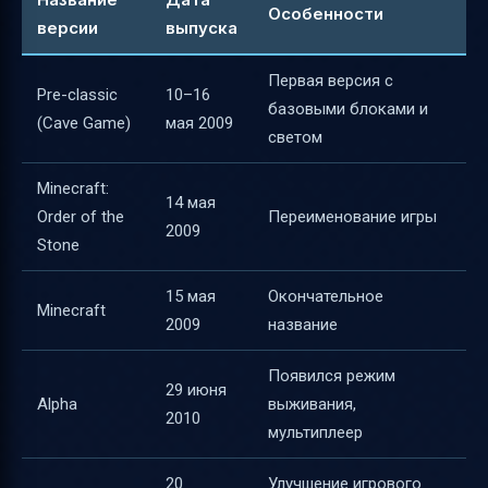
Особенности
версии
выпуска
Первая версия с
Pre-classic
10–16
базовыми блоками и
(Cave Game)
мая 2009
светом
Minecraft:
14 мая
Order of the
Переименование игры
2009
Stone
15 мая
Окончательное
Minecraft
2009
название
Появился режим
29 июня
Alpha
выживания,
2010
мультиплеер
20
Улучшение игрового