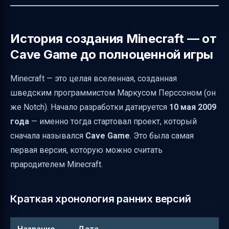
Полезные советы для новичков
Итог
История создания Minecraft — от
Таблица ключевых дат первых версий
Cave Game до полноценной игры
Minecraft
Minecraft — это целая вселенная, созданная
Полезные ссылки
шведским программистом Маркусом Перссоном (он
же Notch). Начало разработки датируется
10 мая 2009
года
— именно тогда стартовал проект, который
сначала назывался
Cave Game
. Это была самая
первая версия, которую можно считать
прародителем Minecraft.
Краткая хронология ранних версий
Название
Дата