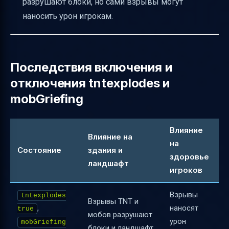
разрушают блоки, но сами взрывы могут
наносить урон игрокам.
Последствия включения и
отключения tntexplodes и
mobGriefing
Влияние
Влияние на
на
Состояние
здания и
здоровье
ландшафт
игроков
Взрывы
tntexplodes
Взрывы TNT и
,
наносят
true
мобов разрушают
урон
mobGriefing
блоки и ландшафт