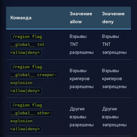
Значение
Значение
Команда
allow
deny
Взрывы
Взрывы
/region flag
TNT
TNT
__global__ tnt
разрешены
запрещены
<allow|deny>
/region flag
Взрывы
Взрывы
__global__ creeper-
криперов
криперов
explosion
разрешены
запрещены
<allow|deny>
/region flag
Другие
Другие
__global__ other-
взрывы
взрывы
explosion
разрешены
запрещены
<allow|deny>