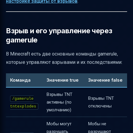
настройке защиты от взрывов
.
Риски и побочные эффекты отключения
взрывов
Проверка и тестирование настроек
Взрыв и его управление через
Альтернативные способы отключения
gamerule
разрушения от взрывов
В Minecraft есть две основные команды gamerule,
Пример конфигурации для разных типов
которые управляют взрывами и их последствиями:
серверов
Документирование и обновление правил
Команда
Значение true
Значение false
Полезные ссылки
Взрывы TNT
Взрывы TNT
/gamerule
активны (по
отключены
tntexplodes
умолчанию)
Мобы могут
Мобы не
разрушать
разрушают