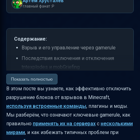
Артем Хрусталев
главный фанат :P
Содержание:
Взрыв и его управление через gamerule
Последствия включения и отключения
tntexplodes и mobGriefing
Почему для использования команд нужен
Показать полностью
статус OP и как его получить
В этом посте вы узнаете, как эффективно отключить
разрушение блоков от взрывов в Minecraft,
Управление взрывами в разных мирах
используя встроенные команды
, плагины и моды.
Тонкий контроль с помощью WorldGuard и
Мы разберём, что означают ключевые gamerule, как
WorldEdit
правильно
применять их на серверах
с
несколькими
Как правильно сочетать gamerule и
мирами
, и как избежать типичных проблем при
WorldGuard