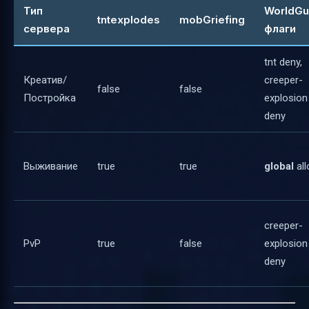
Тип
WorldGu
tntexplodes
mobGriefing
сервера
флаги
tnt deny,
Креатив/
creeper-
false
false
Постройка
explosion
deny
Выживание
true
true
global
al
creeper-
PvP
true
false
explosion
deny