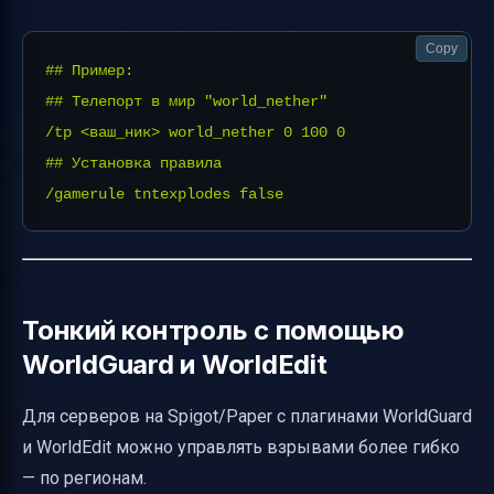
Copy
## Пример:

## Телепорт в мир "world_nether"

/tp <ваш_ник> world_nether 0 100 0

## Установка правила

Тонкий контроль с помощью
WorldGuard и WorldEdit
Для серверов на Spigot/Paper с плагинами WorldGuard
и WorldEdit можно управлять взрывами более гибко
— по регионам.