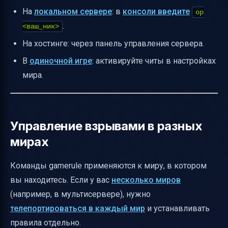
На
локальном сервере
: в
консоли введите
op
.
<ваш_ник>
На хостинге: через панель управления сервера.
В
одиночной игре
: активируйте читы в настройках
мира.
Управление взрывами в разных
мирах
Команды gamerule применяются к миру, в котором
вы находитесь. Если у вас
несколько миров
(например, в мультисервере), нужно
телепортироваться в каждый мир
и устанавливать
правила отдельно.