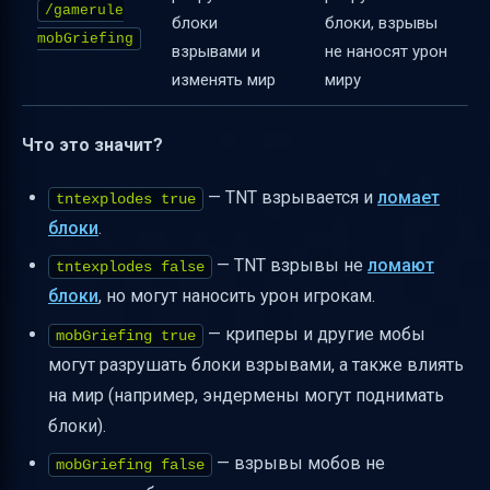
/gamerule
блоки
блоки, взрывы
mobGriefing
взрывами и
не наносят урон
изменять мир
миру
Что это значит?
— TNT взрывается и
ломает
tntexplodes true
блоки
.
— TNT взрывы не
ломают
tntexplodes false
блоки
, но могут наносить урон игрокам.
— криперы и другие мобы
mobGriefing true
могут разрушать блоки взрывами, а также влиять
на мир (например, эндермены могут поднимать
блоки).
— взрывы мобов не
mobGriefing false