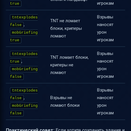
игрокам
true
Взрывы
tntexplodes
TNT не ломает
,
наносят
false
блоки, криперы
урон
mobGriefing
ломают
игрокам
true
Взрывы
tntexplodes
TNT ломает блоки,
,
наносят
true
криперы не
урон
mobGriefing
ломают
игрокам
false
Взрывы
tntexplodes
,
Взрывы не
наносят
false
ломают блоки
урон
mobGriefing
игрокам
false
Практический совет:
Если хотите сохранить здания и