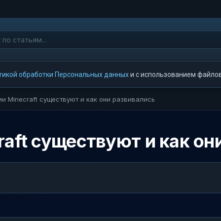
тикой обработки Персональных данных
и с использованием файлов 
и Minecraft существуют и как они развивались
raft существуют и как он