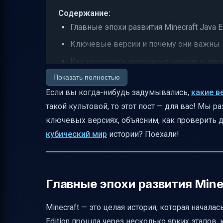
Содержание:
Главные эпохи развития Minecraft Java Ed
Ключевые версии и почему они важны
Как проверить доступные версии в лау
Показать полностью
Предварительная версия vs полный вып
Если вы когда-нибудь задумывались,
какие в
Важные даты и источники
такой культовой, то этот пост — для вас! Мы ра
Изменение цены и покупка игры
ключевых версиях, объясним, как проверить д
Как структурировать длинный список о
кубический мир
истории? Поехали!
Различия между Java Edition и другими
Роль Notch в ранних этапах
Визуальные и навигационные решения 
Главные эпохи развития Minec
Заблуждения и терминология
Minecraft — это целая история, которая начала
Минимальные сведения о каждой верс
Edition прошла через несколько ярких этапов