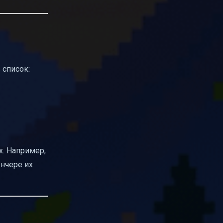
 список:
х. Например,
унчере их