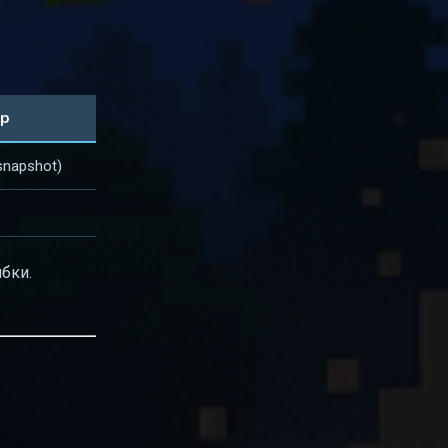
р
(snapshot)
бки.