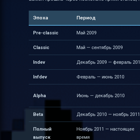
Примеры изменений в геймплее по эпо
Основные механики игры
Эпоха
Период
Роль редстоуна и логических схем
Pre-classic
Май 2009
Мобы и измерения
Classic
Май — сентябрь 2009
Образовательное применение
Платформы и мультиплатформенность
Indev
Декабрь 2009 — февраль 20
Влияние сообщества
Infdev
Февраль — июнь 2010
Итог
Таблица ключевых версий Minecraft Java
Alpha
Июнь — декабрь 2010
Полезные ссылки
Beta
Декабрь 2010 — ноябрь 2011
Полный
Ноябрь 2011 — настоящее
выпуск
время