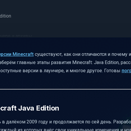
ition
нчере и архивы
уск — простая таблица
ерсии Minecraft
существуют, как они отличаются и почему и
зберём главные этапы развития Minecraft: Java Edition, ра
оступные версии в лаунчере, и многое другое. Готовы
пог
бновлений
 версиями
для удобства
raft Java Edition
сь в далёком 2009 году и продолжается по сей день. Разрабо
ии
, каждый из которых внёс свои уникальные изменения и но