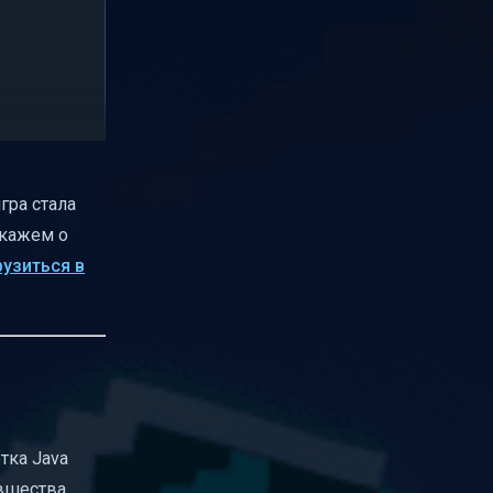
гра стала
сскажем о
рузиться в
тка Java
вшества.