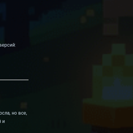
версий:
сла, но все,
й и