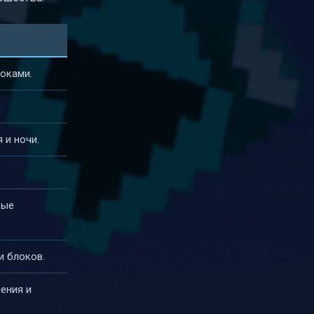
локами.
 и ночи.
.
вые
и блоков.
ения и