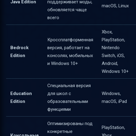
Java Edition
поддерживает моды,
macOS, Linux
обновляется чаще
всего
Xbox,
Кроссплатформенная
PlayStation,
Bedrock
версия, работает на
Nintendo
Edition
консолях, мобильных
Switch, iOS,
и Windows 10+
Android,
Windows 10+
Специальная версия
Education
для школ с
Windows,
Edition
образовательными
macOS, iPad
функциями
Оптимизированы под
PlayStation,
конкретные
Консольные
Xbox,