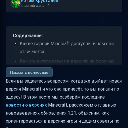
Артем Хрусталев
главный фанат :P
Содержание:
Какие версии Minecraft доступны и чем они
отличаются
Как ориентироваться в версиях на форумах
и сайтах
Показать полностью
Новая версия Minecraft 1.21 Tricky Trials —
Если вы задаётесь вопросом, когда же выйдет новая
что нового
версия Minecraft и что она принесёт, то вы попали по
адресу! В этом посте мы разберём последние
Как работает сборщик и зачем он нужен
новости о версиях
Minecraft, расскажем о главных
Камеры испытаний и спаунеры — новые
нововведениях обновления 1.21, объясним, как
вызовы для игроков
ориентироваться в версиях игры и дадим советы по
Как безопасно скачивать и устанавливать