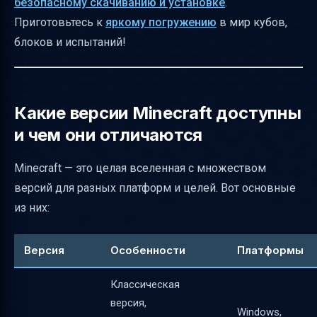
безопасному скачиванию и установке
.
версии Minecraft
Приготовьтесь к
яркому погружению
в мир кубов,
Как поддерживать актуальность
блоков и испытаний!
материалов и помечать устаревшие версии
История Minecraft и её масштаб
Практические советы для новичков
Какие версии Minecraft доступны
Итог
и чем они отличаются
Полезные ссылки
Minecraft — это целая вселенная с множеством
версий для разных платформ и целей. Вот основные
из них:
Версия
Особенности
Платформы
Классическая
версия,
Windows,