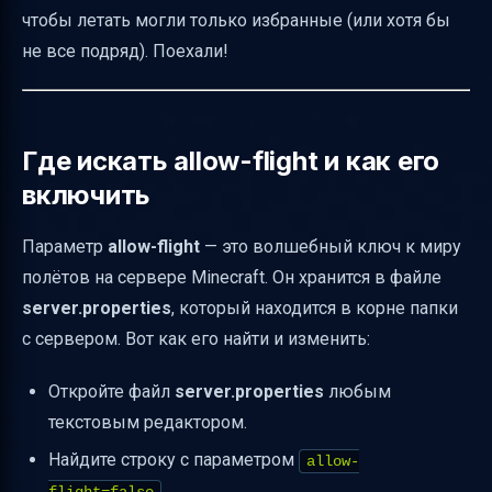
Что делать, если локальный сервер не
чтобы летать могли только избранные (или хотя бы
запускается после изменения eula=true
не все подряд). Поехали!
Таблица: Значения allow-flight и их смысл
Как безопасно разрешить полёт на сервере
Как реализовать временный полёт без
Где искать allow-flight и как его
ошибок
включить
Совместимость версий и модов
Параметр
allow-flight
— это волшебный ключ к миру
Пример конфигурации server.properties для
полётов на сервере Minecraft. Он хранится в файле
полёта
server.properties
, который находится в корне папки
FAQ для игроков
с сервером. Вот как его найти и изменить:
Итог
Откройте файл
server.properties
любым
Полезные ссылки
текстовым редактором.
Найдите строку с параметром
allow-
.