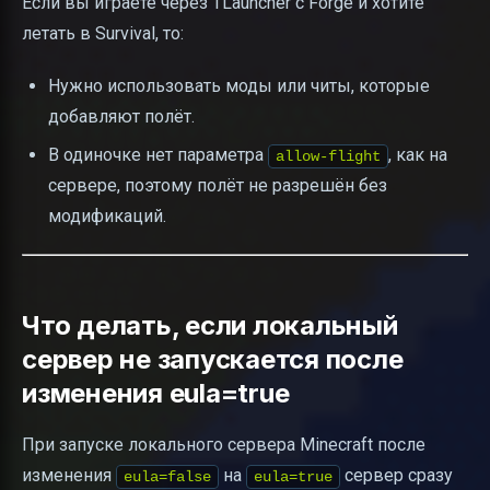
Если вы играете через TLauncher с Forge и хотите
летать в Survival, то:
Нужно использовать моды или читы, которые
добавляют полёт.
В одиночке нет параметра
, как на
allow-flight
сервере, поэтому полёт не разрешён без
модификаций.
Что делать, если локальный
сервер не запускается после
изменения eula=true
При запуске локального сервера Minecraft после
изменения
на
сервер сразу
eula=false
eula=true