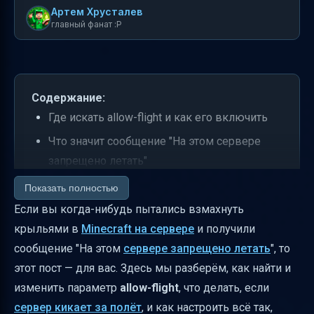
Артем Хрусталев
главный фанат :P
Содержание:
Где искать allow-flight и как его включить
Что значит сообщение "На этом сервере
запрещено летать"
Почему сервер кикает за полёт и как это
Показать полностью
исправить
Если вы когда-нибудь пытались взмахнуть
крыльями в
Minecraft на сервере
и получили
Можно ли летать на гиппогрифах с модом
сообщение "На этом
сервере запрещено летать
", то
Ice and Fire?
этот пост — для вас. Здесь мы разберём, как найти и
Почему в одиночной игре полёт доступен
изменить параметр
allow-flight
, что делать, если
только в Creative, а в Survival — нет
сервер кикает за полёт
, и как настроить всё так,