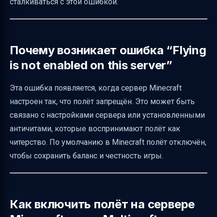
сталкиваться с этой ошибкой.
Риски и баланс при включении полёта
Как сообщить игрокам о включении полёта
Что делать, если после включения полёта
Почему возникает ошибка “Flying
проблемы не исчезли
is not enabled on this server”
Особенности для разных версий и модов
Эта ошибка появляется, когда сервер Minecraft
Альтернативные способы включения
настроен так, что полёт запрещён. Это может быть
полёта
связано с настройками сервера или установленными
Итоговая таблица действий для включения
античитами, которые воспринимают полёт как
полёта
читерство. По умолчанию в Minecraft полёт отключён,
Полезные ссылки
чтобы сохранить баланс и честность игры.
Как включить полёт на сервере