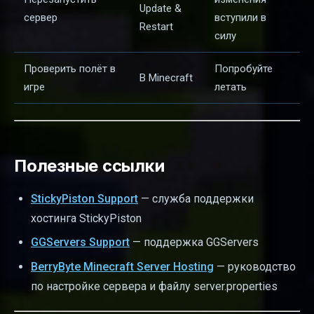
Update &
сервер
вступили в
Restart
силу
Проверить полёт в
Попробуйте
В Minecraft
игре
летать
Полезные ссылки
StickyPiston Support
— служба поддержки
хостинга StickyPiston
GGServers Support
— поддержка GGServers
BerryByte Minecraft Server Hosting
— руководство
по настройке сервера и файлу server.properties