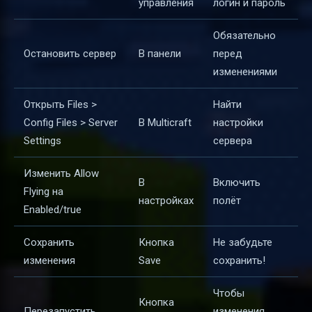
управления
логин и пароль
Обязательно
Остановить сервер
В панели
перед
изменениями
Открыть Files >
Найти
Config Files > Server
В Multicraft
настройки
Settings
сервера
Изменить Allow
В
Включить
Flying на
настройках
полёт
Enabled/true
Сохранить
Кнопка
Не забудьте
изменения
Save
сохранить!
Чтобы
Кнопка
Перезапустить
изменения