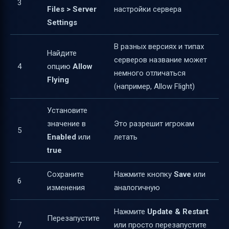
3
Files > Server
настройки сервера
Settings
В разных версиях и типах
Найдите
серверов название может
4
опцию
Allow
немного отличаться
Flying
(например, Allow Flight)
Установите
значение в
Это разрешит игрокам
5
Enabled
или
летать
true
Сохраните
Нажмите кнопку
Save
или
6
изменения
аналогичную
Нажмите
Update & Restart
Перезапустите
7
или просто перезапустите