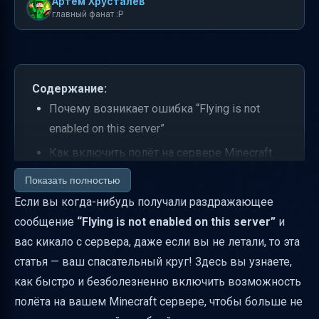
Артем Хрусталев
главный фанат :P
Содержание:
Почему возникает ошибка “Flying is not
enabled on this server”
Как включить полёт на сервере Minecraft
через Multicraft
Показать полностью
Почему нужен перезапуск сервера
Если вы когда-нибудь получали раздражающее
сообщение
“Flying is not enabled on this server”
и
Как проверить, что полёт включён
вас кикало с сервера, даже если вы не летали, то эта
Управление разрешениями на полёт
статья — ваш спасательный круг! Здесь вы узнаете,
Возможные проблемы и их решение
как быстро и безболезненно включить возможность
Где находится файл server.properties и как
полёта на вашем Minecraft сервере, чтобы больше не
его редактировать