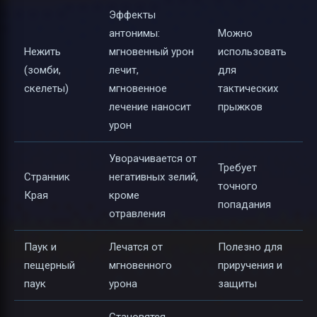
Эффекты
антонимы:
Можно
Нежить
мгновенный урон
использовать
(зомби,
лечит,
для
скелеты)
мгновенное
тактических
лечение наносит
прыжков
урон
Уворачивается от
Требует
Странник
негативных зелий,
точного
Края
кроме
попадания
отравления
Паук и
Лечатся от
Полезно для
пещерный
мгновенного
приручения и
паук
урона
защиты