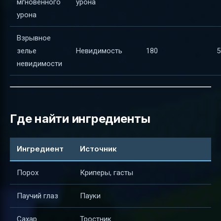
мгновенного
урона
урона
Взрывное
зелье
Невидимость
180
5
невидимости
Где найти ингредиенты
Ингредиент
Источник
Порох
Криперы, гасты
Паучий глаз
Пауки
Сахар
Тростник