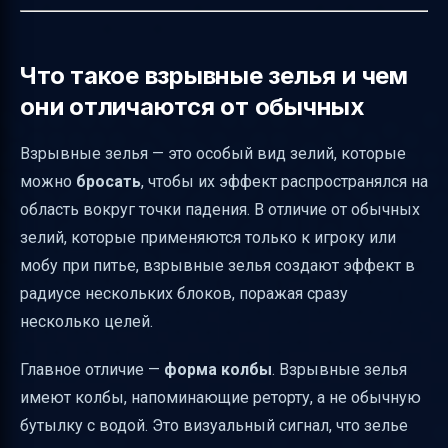
ограничения
Как понять, что существо под действием
Что такое взрывные зелья и чем
взрывного зелья
они отличаются от обычных
Советы по безопасному применению в
группе
Взрывные зелья — это особый вид зелий, которые
можно
бросать
, чтобы их эффект распространялся на
Таблица эффектов и длительности
область вокруг точки падения. В отличие от обычных
взрывных зелий
зелий, которые применяются только к игроку или
Где найти ингредиенты
мобу при питье, взрывные зелья создают эффект в
Итог
радиусе нескольких блоков, поражая сразу
Полезные ссылки
несколько целей.
Главное отличие —
форма колбы
. Взрывные зелья
имеют колбы, напоминающие реторту, а не обычную
бутылку с водой. Это визуальный сигнал, что зелье