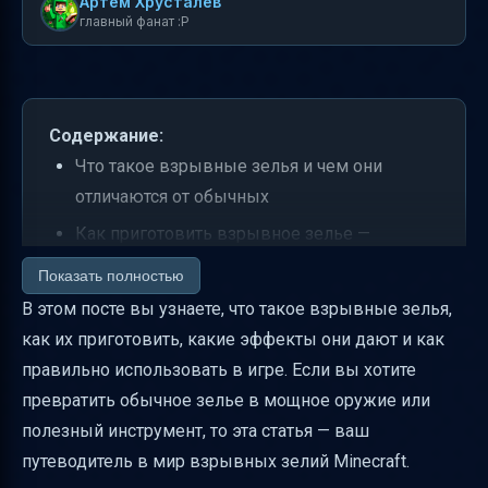
Артем Хрусталев
главный фанат :P
Содержание:
Что такое взрывные зелья и чем они
отличаются от обычных
Как приготовить взрывное зелье —
ингредиенты и процесс
Показать полностью
Как приготовить зелье слабости для
В этом посте вы узнаете, что такое взрывные зелья,
взрывного зелья
как их приготовить, какие эффекты они дают и как
правильно использовать в игре. Если вы хотите
Радиус и эффект взрывных зелий
превратить обычное зелье в мощное оружие или
Влияние на мобов и игроков
полезный инструмент, то эта статья — ваш
Практические применения взрывных зелий
путеводитель в мир взрывных зелий Minecraft.
Использование через раздатчик и