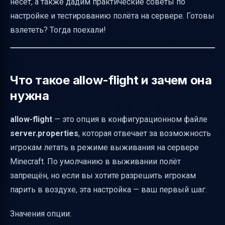
несёт, а также дадим практические советы по
Мониторинг и реагирование на нарушения
настройке и тестированию полёта на сервере. Готовы
взлететь? Тогда поехали!
Потенциальные проблемы и конфликты с
плагинами
Адаптация allow-flight под разные режимы
сервера
Что такое allow-flight и зачем она
нужна
Ключевые моменты для операторов и
администраторов
allow-flight
— это опция в конфигурационном файле
Пример конфигурации allow-flight в
server.properties
, которая отвечает за возможность
server.properties
игрокам летать в режиме выживания на сервере
Заключение
Minecraft. По умолчанию в выживании полёт
Полезные ссылки
запрещён, но если вы хотите разрешить игрокам
парить в воздухе, эта настройка — ваш первый шаг.
Значения опции: