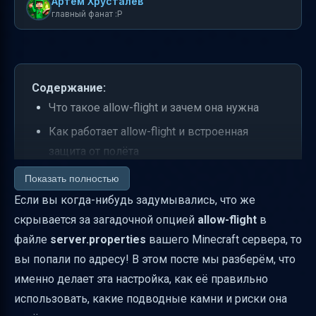
Артем Хрусталев
главный фанат :P
Содержание:
Что такое allow-flight и зачем она нужна
Как работает allow-flight и встроенная
защита от полёта
Что нужно, чтобы полёт заработал при
Показать полностью
allow-flight=true
Если вы когда-нибудь задумывались, что же
скрывается за загадочной опцией
allow-flight
в
Кто может получить доступ к полёту
файле
server.properties
вашего Minecraft сервера, то
Полёт и творческий режим — в чём разница
вы попали по адресу! В этом посте мы разберём, что
Практические рекомендации по настройке
именно делает эта настройка, как её правильно
allow-flight
использовать, какие подводные камни и риски она
Тестовые сценарии для проверки полёта