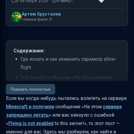
9 октября 2025
6 минут
Артем Хрусталев
главный фанат :P
Содержание:
Где искать и как изменить параметр allow-
flight
Что значит сообщение «На этом сервере
запрещено летать» и как его убрать
Показать полностью
Почему после изменения allow-flight полёт
Если вы когда-нибудь пытались взлететь на сервере
может не работать и вас кикает
Minecraft и получили
сообщение «На этом
сервере
запрещено летать
» или вас кикнуло с ошибкой
Можно ли летать на гиппогрифах после
«
Flying is not enabled
to this server!», то этот пост —
включения allow-flight
именно для вас. Здесь мы разберём, как найти и
Почему в одиночной игре полёт доступен