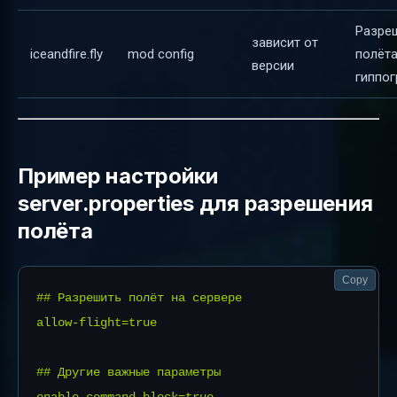
Разре
зависит от
iceandfire.fly
mod config
полёта
версии
гиппо
Пример настройки
server.properties для разрешения
полёта
Copy
## Разрешить полёт на сервере

allow-flight=true

## Другие важные параметры
