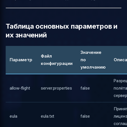
Таблица основных параметров и
их значений
Значение
Файл
Параметр
по
Опис
конфигурации
умолчанию
Разре
allow-flight
server.properties
false
полёта
серве
Приня
eula
eula.txt
false
лицен
согла