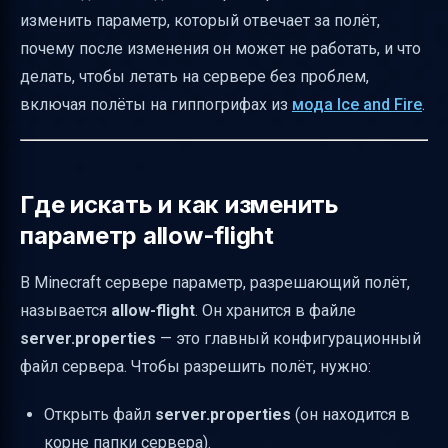
изменить параметр, который отвечает за полёт,
только в Creative, а в Survival — нет
почему после изменения он может не работать, и что
Что делать, если локальный сервер не
делать, чтобы летать на сервере без проблем,
запускается после изменения eula=true
включая полёты на гиппогрифах из
мода Ice and Fire
.
Совместимость версий Minecraft и Forge с
настройками полёта
Как избежать конфликтов с античитами и
Где искать и как изменить
сохранить баланс сервера
параметр allow-flight
Как реализовать временный полёт без
ошибок
В Minecraft сервере параметр, разрешающий полёт,
называется
allow-flight
. Он хранится в файле
Таблица основных параметров и их
server.properties
— это главный конфигурационный
значений
файл сервера. Чтобы разрешить полёт, нужно:
Пример настройки server.properties для
разрешения полёта
Открыть файл
server.properties
(он находится в
Как проверить, почему кикает за Fly
корне папки сервера).