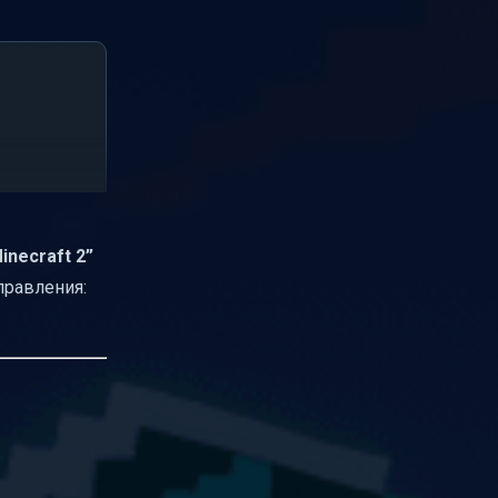
inecraft 2”
правления: