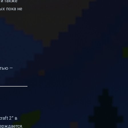
 и также
ых пока не
стью —
raft 2” в
ерждается.