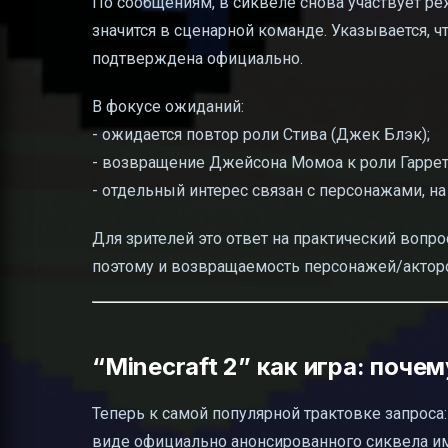
По сообщениям, в сиквеле снова участвует р
значится в сценарной команде. Указывается, чт
подтверждена официально.
В фокусе ожиданий:
- ожидается повтор роли Стива (Джек Блэк);
- возвращение Джейсона Момоа к роли Гарретт
- отдельный интерес связан с персонажами, н
Для зрителей это ответ на практический вопро
поэтому и возвращаемость персонажей/акторо
“Minecraft 2” как игра: поче
Теперь к самой популярной трактовке запроса
виде официально анонсированного сиквела им