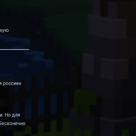
овую
я россиян
и. Но для
 бесконечно