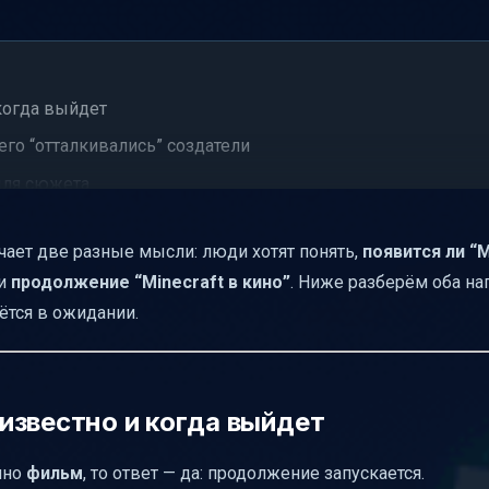
 когда выйдет
его “отталкивались” создатели
для сюжета
ает две разные мысли: люди хотят понять,
появится ли “M
йчас смотрят на Hytale
ли
продолжение “Minecraft в кино”
. Ниже разберём оба на
чем он отличается
ётся в ожидании.
 создателей сервера”
я российских игроков
ки есть у посредников
е известно и когда выйдет
 схема
нно
фильм
, то ответ — да: продолжение запускается.
иентироваться