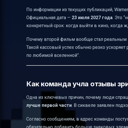
Так будет ли “Minecraft 2” — короткий от
По информации из текущих публикаций, Warner
Официальная дата —
23 июля 2027 года
. Это “
Главное, что нужно помнить перед ожид
конкретный срок: когда выйти в кино, когда ж
Почему второй фильм вообще стал реальным п
Такой кассовый успех обычно резко ускоряет 
по любимой вселенной”.
Как команда учла отзывы зри
Одна из ключевых причин, почему люди спраши
лучше первой части
. В сиквеле заявлен подх
Согласно сообщениям, в адрес команды посту
обязательно добавить больше знаковых элеме