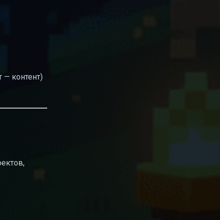
 — контент)
оектов,