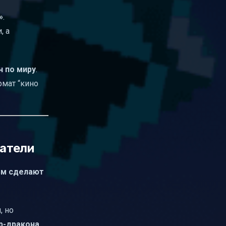
»
.
, а
н по миру
.
рмат “кино
датели
ьм сделают
, но
р-дракона