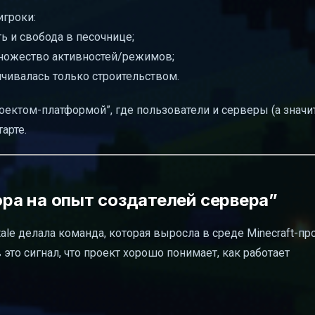
игроки:
ть и свобода в песочнице;
ножество активностей/режимов;
ничивалась только строительством.
роектом-платформой”, где пользователи и серверы (а значит
арте.
пора на опыт создателей сервера”
ale делала команда, которая выросла в среде Minecraft-пр
в это сигнал, что проект хорошо понимает, как работает