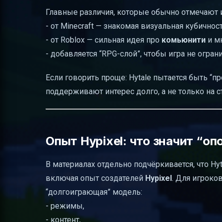
Главные различия, которые обычно отмечают 
- от Minecraft — знакомая визуальная кубичнос
- от Roblox — сильная идея про
комьюнити
и м
- добавляется “RPG-слой”, чтобы игра не огра
Если говорить проще: Hytale пытается быть “п
поддерживают интерес долго, а не только на ст
Опыт Hypixel: что значит “о
В материалах отдельно подчёркивается, что Hyt
включая опыт создателей
Hypixel
. Для игроко
“долгоиграющая” модель:
- режимы,
- контент,