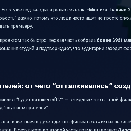
вет
 Bros. уже подтвердили релиз сиквела
«Minecraft в кино 2
новость” важно, потому что люди часто ищут не просто слухи
анием “второй части”
дать премьеру.
роектом так быстро: первая часть собрала
более $961 мл
решения студий и подтверждает, что аудитории заходит фо
телей: от чего “отталкивались” соз
вают “будет ли minecraft 2”, — ожидание, что
второй фил
од “слушаем зрителей”.
пали пожелания в духе: сделать фильм похожим на первый
нтов. В результате во второй части прямо выделяют
Энде