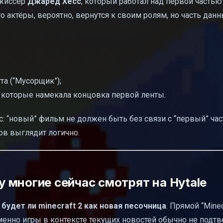
ежиссёр
Джаред Хесс
, который работал над первой частью
о актёры, вероятно, вернутся к своим ролям, но часть данн
а (“Мусорщик”);
а которые намекала концовка первой ленты.
с: “новый” фильм не должен быть без связи с “первый” ча
в выглядит логично.
му многие сейчас смотрят на Hytale
:
будет ли minecraft 2 как новая песочница
. Прямой “Minec
енно игры в контексте текущих новостей обычно не подтв