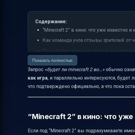
Содержание:
“Minecraft 2” в кино: что уже известно и
Как команда учла отзывы зрителей: от ч
Роль Эндер-дракона: почему он важен 
Показать полностью
Кто вернётся и кто может появиться
Запрос
«будет ли minecraft 2 во…»
обычно означ
“Minecraft 2” как игра: почему многие се
как игра
, и параллельно интересуются, будет 
Почему Hytale называют “Minecraft 2” и 
что подтверждено официально, а что пока оста
Опыт Hypixel: что значит “опора на опыт
В чём Hytale может заменить Roblox дл
Как купить Hytale в России и какие рис
“Minecraft 2” в кино: что уж
Как скачать и поставить Hytale: базовая
Если под “Minecraft 2” вы подразумеваете име
Системные требования Hytale: на что ор