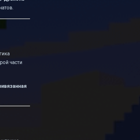
натов.
гика
рой части
ривязанная