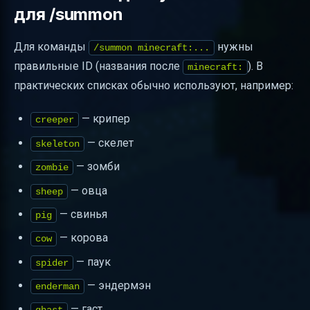
для /summon
Для команды
нужны
/summon minecraft:...
правильные ID (названия после
). В
minecraft:
практических списках обычно используют, например:
— крипер
creeper
— скелет
skeleton
— зомби
zombie
— овца
sheep
— свинья
pig
— корова
cow
— паук
spider
— эндермэн
enderman
— гаст