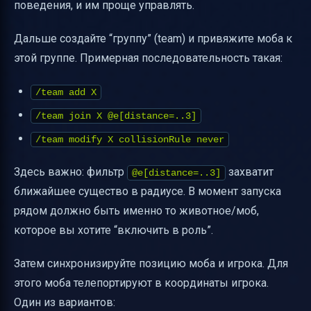
поведения, и им проще управлять.
Дальше создайте “группу” (team) и привяжите моба к
этой группе. Примерная последовательность такая:
/team add X
/team join X @e[distance=..3]
/team modify X collisionRule never
Здесь важно: фильтр
захватит
@e[distance=..3]
ближайшее существо в радиусе. В момент запуска
рядом должно быть именно то животное/моб,
которое вы хотите “включить в роль”.
Затем синхронизируйте позицию моба и игрока. Для
этого моба телепортируют в координаты игрока.
Один из вариантов: