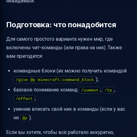
невидимый.
Подготовка: что понадобится
Для самого простого варианта нужен мир, где
включены чит-команды (или права на них). Также
вам пригодится:
командные блоки (их можно получить командой
);
/give @p minecraft:command_block
базовое понимание команд
,
,
/summon
/tp
;
/effect
умение вписать свой ник в команды (если у вас
не
).
@p
Если вы хотите, чтобы всё работало аккуратно,