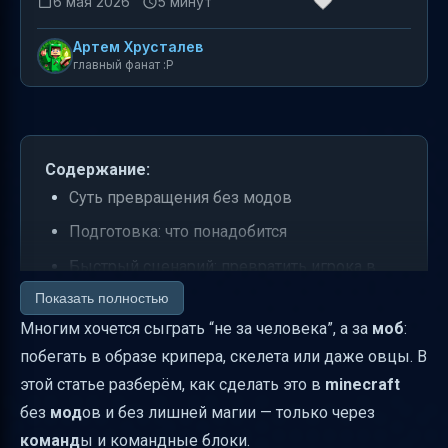
6 мая 2026
5 минут
Артем Хрусталев
главный фанат :P
Содержание:
Суть превращения без модов
Подготовка: что понадобится
Быстрый сценарий: превратить игрока в
“любого моба” (через команды)
Показать полностью
Многим хочется сыграть “не за человека”, а за
моб
:
Командные блоки: как сделать схему
побегать в образе крипера, скелета или даже овцы. В
стабильнее
этой статье разберём, как сделать это в
minecraft
Как скрыть игрока: эффект невидимости
без
мод
ов и без лишней магии — только через
Как управлять тем, с чем нельзя
команд
ы и командные блоки.