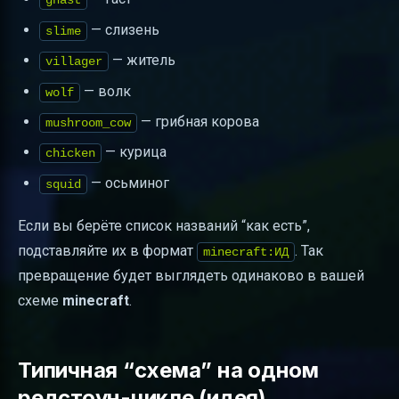
ghast
— слизень
slime
— житель
villager
— волк
wolf
— грибная корова
mushroom_cow
— курица
chicken
— осьминог
squid
Если вы берёте список названий “как есть”,
подставляйте их в формат
. Так
minecraft:ИД
превращение будет выглядеть одинаково в вашей
схеме
minecraft
.
Типичная “схема” на одном
редстоун-цикле (идея)