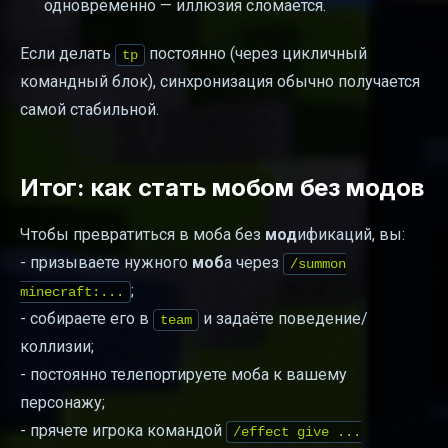
одновременно — иллюзия сломается.
Если делать
постоянно (через цикличный
tp
командный блок), синхронизация обычно получается
самой стабильной.
Итог: как стать мобом без модов
Чтобы превратиться в моба без
мод
ификаций, вы:
- призываете нужного
моб
а через
/summon
;
minecraft:...
- собираете его в
и задаёте поведение/
team
коллизии;
- постоянно телепортируете моба к вашему
персонажу;
- прячете игрока командой
/effect give ...