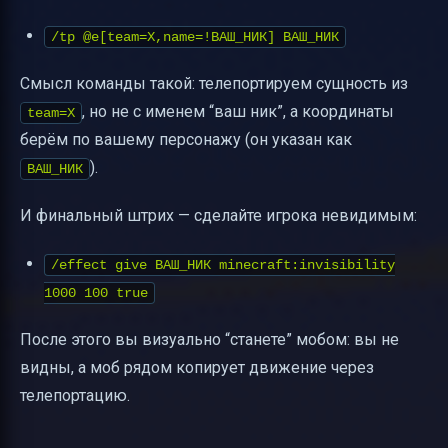
/tp @e[team=X,name=!ВАШ_НИК] ВАШ_НИК
Смысл команды такой: телепортируем сущность из
, но не с именем “ваш ник”, а координаты
team=X
берём по вашему персонажу (он указан как
).
ВАШ_НИК
И финальный штрих — сделайте игрока невидимым:
/effect give ВАШ_НИК minecraft:invisibility
1000 100 true
После этого вы визуально “станете” мобом: вы не
видны, а моб рядом копирует движение через
телепортацию.