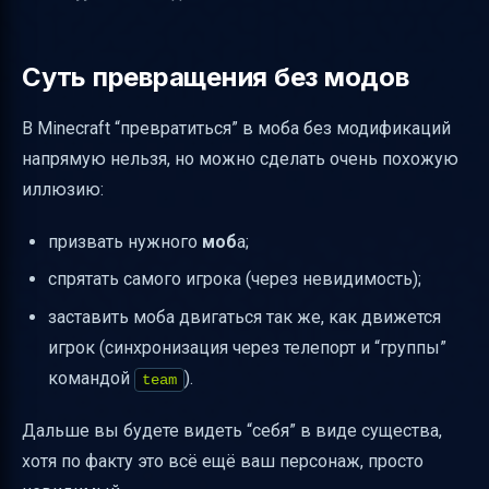
взаимодействовать
Как заставить моба двигаться:
Суть превращения без модов
телепортация
Какие мобы доступны: названия для
В Minecraft “превратиться” в моба без модификаций
/summon
напрямую нельзя, но можно сделать очень похожую
Типичная “схема” на одном редстоун-цикле
иллюзию:
(идея)
призвать нужного
моб
а;
Важные нюансы, чтобы всё работало
спрятать самого игрока (через невидимость);
Итог: как стать мобом без модов
заставить моба двигаться так же, как движется
игрок (синхронизация через телепорт и “группы”
командой
).
team
Дальше вы будете видеть “себя” в виде существа,
хотя по факту это всё ещё ваш персонаж, просто