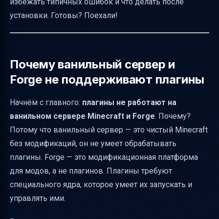
избежать типичных ошибок и что делать после
версию сервера
установки. Готовы? Поехали!
Риски и как их минимизировать
Бесплатные и платные плагины
Установка плагинов в 1 клик через панель
Почему ванильный сервер и
хостинга
Forge не поддерживают плагины
Безопасная установка плагинов на
Начнём с главного:
плагины не работают на
продакшн сервер
ванильном сервере Minecraft и Forge
. Почему?
Особенности ядра Paper и его форков
Потому что ванильный сервер — это чистый Minecraft
Установка плагинов через файловый
без модификаций, он не умеет обрабатывать
менеджер панели
плагины. Forge — это модификационная платформа
Как правильно распаковывать архивы
для модов, а не плагинов. Плагины требуют
плагинов
специального ядра, которое умеет их запускать и
управлять ими.
Проверка и устранение проблем
Обновление плагинов без простоя