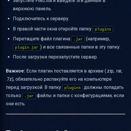
Запустите FileZilla и введите эти данные в
верхнюю панель.
Подключитесь к серверу.
В правой части окна откройте папку
.
plugins
Перетащите файл плагина
(например,
.jar
) и все связанные папки в эту папку.
plugin.jar
После загрузки перезапустите сервер.
Важное:
Если плагин поставляется в архиве (.zip, .rar,
.7z), обязательно распакуйте его на компьютере
перед загрузкой. В папку
должны попадать
plugins
только
файлы и папки с конфигурациями, если
.jar
они есть.