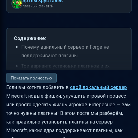
Артем Хрусталев
главный фанат :P
Содержание:
Почему ванильный сервер и Forge не
поддерживают плагины
Три варианта установки плагинов и их
особенности
Показать полностью
Как установить плагин через SFTP (FileZilla)
Если вы хотите добавить в
свой локальный сервер
Minecraft новые фишки, улучшить игровой процесс
Требования к файлам плагинов и
или просто сделать жизнь игроков интереснее — вам
размещение
точно нужны плагины! В этом посте мы разберём,
Что делать после установки плагина
как правильно установить плагины на сервер
Как проверить, что плагин работает
Minecraft, какие ядра поддерживают плагины, как
Как выбрать совместимый плагин под