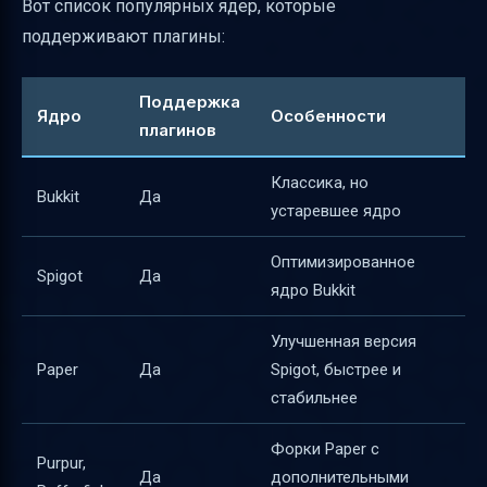
Вот список популярных ядер, которые
Резервное копирование перед установкой
поддерживают плагины:
и обновлением
Поддержка
Базовые плагины для старта
Ядро
Особенности
плагинов
Итоговая схема установки плагина через
SFTP
Классика, но
Bukkit
Да
Полезные ссылки
устаревшее ядро
Оптимизированное
Spigot
Да
ядро Bukkit
Улучшенная версия
Paper
Да
Spigot, быстрее и
стабильнее
Форки Paper с
Purpur,
Да
дополнительными