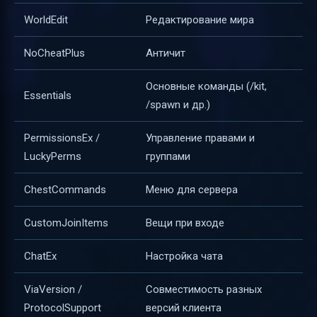
WorldEdit
Редактирование мира
NoCheatPlus
Античит
Основные команды (/kit,
Essentials
/spawn и др.)
PermissionsEx /
Управление правами и
LuckyPerms
группами
ChestCommands
Меню для сервера
CustomJoinItems
Вещи при входе
ChatEx
Настройка чата
ViaVersion /
Совместимость разных
ProtocolSupport
версий клиента