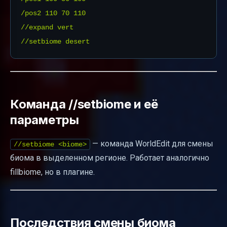
/pos2 110 70 110

//expand vert

Команда //setbiome и её
параметры
— команда WorldEdit для смены
//setbiome <biome>
биома в выделенном регионе. Работает аналогично
fillbiome, но в плагине.
Последствия смены биома