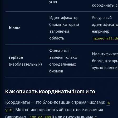
угла
координаты 
Идентификатор
Ресурсный
биома, которым
идентификато
biome
заполняем
например
область
minecraft:d
Фильтр для
Идентификат
replace
замены только
биома, котор
(необязательный)
определённых
нужно замени
биомов
Как описать координаты from и to
Координаты — это блок-позиции с тремя числами:
x
. Можно использовать абсолютные значения
y z
(например,
) или относительные с
100 64 200