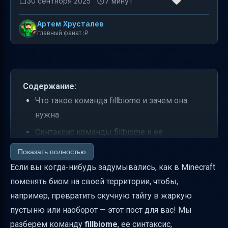
30 сентября 2025
7 минут
Артем Хрусталев
главный фанат :P
Содержание:
Что такое команда fillbiome и зачем она
нужна
Синтаксис команды fillbiome и её
аргументы
Показать полностью
Где найти список биомов и как указать
Если вы когда-нибудь задумывались, как в Minecraft
biome
поменять биом на своей территории, чтобы,
например, превратить скучную тайгу в жаркую
Как работает параметр replace
пустыню или наоборот — этот пост для вас! Мы
Примеры команд fillbiome
разберём команду
fillbiome
, её синтаксис,