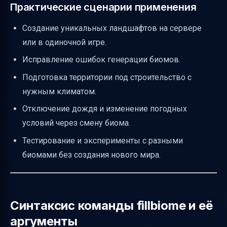
Команда //setbiome и её параметры
Практические сценарии применения
Последствия смены биома
Создание уникальных ландшафтов на сервере
Как проверить, что биом сменён
или в одиночной игре.
Отключение дождя через смену биома
Исправление ошибок генерации биомов.
Перезагрузка после смены биома
Подготовка территории под строительство с
Проблемы на разных версиях и с WorldEdit
нужным климатом.
Советы по предосторожности
Отключение дождя и изменение погодных
условий через смену биома.
Возможность отката
Тестирование и эксперименты с разными
Инструменты для смены биома
биомами без создания нового мира.
Нужно ли менять соседние чанки
Что именно меняется при смене биома
Параметры биома, которые учитываются
Синтаксис команды fillbiome и её
Обработка рельефа
аргументы