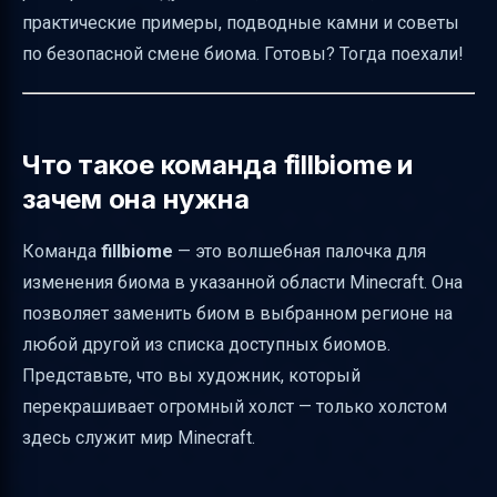
Потенциальные ошибки и как их избежать
практические примеры, подводные камни и советы
Ограничения по размеру области и
по безопасной смене биома. Готовы? Тогда поехали!
ресурсам
Проверка результата и рекомендации
Резервное копирование и меры
Что такое команда fillbiome и
предосторожности
зачем она нужна
Тестирование на тестовом мире
Команда
fillbiome
— это волшебная палочка для
Взаимодействие с другими механиками
изменения биома в указанной области Minecraft. Она
Minecraft
позволяет заменить биом в выбранном регионе на
Версии Minecraft и поддержка команды
любой другой из списка доступных биомов.
Сравнение базового и альтернативного
Представьте, что вы художник, который
синтаксиса с replace
перекрашивает огромный холст — только холстом
Как выделить регион и зачем нужен
здесь служит мир Minecraft.
//expand vert