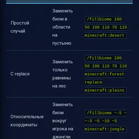
Заменить
биом в
/fillbiome 100
Простой
области
50 100 110 70 110
случай
на
minecraft:desert
пустыню
/fillbiome 100
Заменить
50 100 110 70 110
только
С replace
minecraft:forest
равнины
replace
на лес
minecraft:plains
Заменить
биом
/fillbiome ~-5 ~
Относительные
вокруг
~-5 ~5 ~10 ~5
координаты
игрока на
minecraft:jungle
джунгли