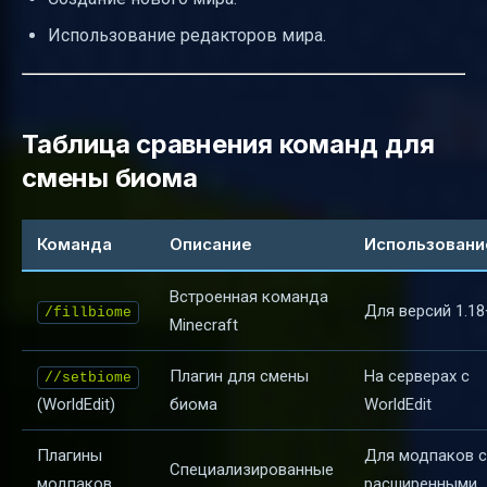
Использование редакторов мира.
Таблица сравнения команд для
смены биома
Команда
Описание
Использовани
Встроенная команда
Для версий 1.18
/fillbiome
Minecraft
Плагин для смены
На серверах с
//setbiome
(WorldEdit)
биома
WorldEdit
Плагины
Для модпаков с
Специализированные
модпаков
расширенными