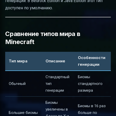
генерации. В Bedrock Edition и Java Edition этот тип
доступен по умолчанию.
Сравнение типов мира в
Minecraft
Особенности
Тип мира
Описание
генерации
Стандартный
Биомы
Обычный
тип
стандартного
генерации
размера
Биомы
Биомы в 16 раз
увеличены в
Большие биомы
больше по
4 раза по X и