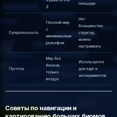
площади
Z
Нет
Плоский мир
большинства
с
Суперплоскость
структур,
минимальным
можно
рельефом
настраивать
Мир без
Используется
блоков,
Пустота
для карт и
только
экспериментов
воздух
Советы по навигации и
картированию больших биомов