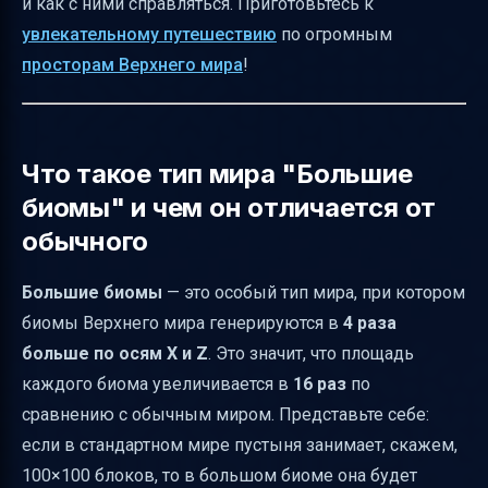
и как с ними справляться. Приготовьтесь к
больших биомах
увлекательному путешествию
по огромным
Плотность биомов и практические
просторам Верхнего мира
!
последствия
История и версии внедрения больших
биомов
Что такое тип мира "Большие
Известные проблемы и баги с большими
биомы" и чем он отличается от
биомами
обычного
Рекомендации по производительности и
настройкам
Большие биомы
— это особый тип мира, при котором
биомы Верхнего мира генерируются в
4 раза
Как активировать тип мира "Большие
больше по осям X и Z
. Это значит, что площадь
биомы"
каждого биома увеличивается в
16 раз
по
Сравнение типов мира в Minecraft
сравнению с обычным миром. Представьте себе:
Советы по навигации и картированию
если в стандартном мире пустыня занимает, скажем,
больших биомов
100×100 блоков, то в большом биоме она будет