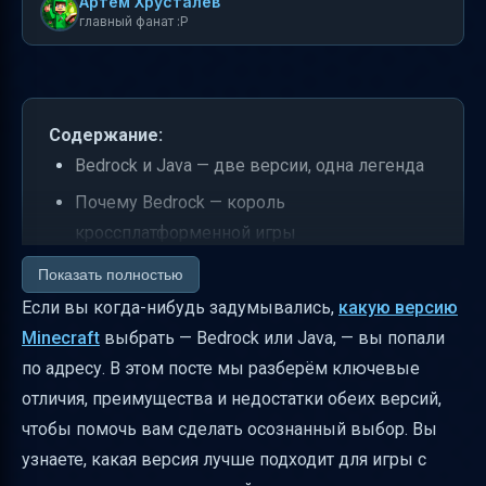
Артем Хрусталев
главный фанат :P
Содержание:
Bedrock и Java — две версии, одна легенда
Почему Bedrock — король
кроссплатформенной игры
Java Edition — рай для мододелов и творцов
Показать полностью
Если вы когда-нибудь задумывались,
какую версию
Моды и Marketplace — где искать контент
Minecraft
выбрать — Bedrock или Java, — вы попали
Серверы — где и как играть с другими
по адресу. В этом посте мы разберём ключевые
Важные вопросы для выбора версии
отличия, преимущества и недостатки обеих версий,
Производительность и оптимизация
чтобы помочь вам сделать осознанный выбор. Вы
Родительский контроль и безопасность
узнаете, какая версия лучше подходит для игры с