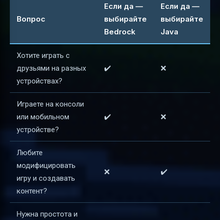
Если да —
Если да —
Вопрос
выбирайте
выбирайте
Bedrock
Java
Хотите играть с
друзьями на разных
✔️
❌
устройствах?
Играете на консоли
или мобильном
✔️
❌
устройстве?
Любите
модифицировать
❌
✔️
игру и создавать
контент?
Нужна простота и