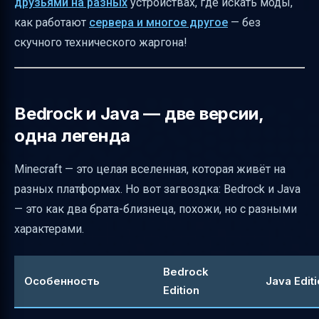
друзьями на разных
устройствах, где искать моды,
Ограничения и заблуждения
как работают
сервера и многое другое
— без
Советы по улучшению сетевого
скучного технического жаргона!
соединения
Итоговая таблица для быстрого выбора
Полезные ссылки
Bedrock и Java — две версии,
одна легенда
Minecraft — это целая вселенная, которая живёт на
разных платформах. Но вот загвоздка: Bedrock и Java
— это как два брата-близнеца, похожи, но с разными
характерами.
Bedrock
Особенность
Java Edit
Edition