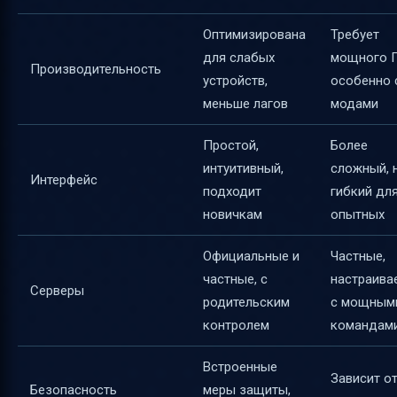
Оптимизирована
Требует
для слабых
мощного 
Производительность
устройств,
особенно 
меньше лагов
модами
Простой,
Более
интуитивный,
сложный, 
Интерфейс
подходит
гибкий дл
новичкам
опытных
Официальные и
Частные,
частные, с
настраива
Серверы
родительским
с мощным
контролем
командам
Встроенные
Зависит о
Безопасность
меры защиты,