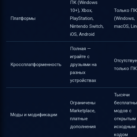
ПК (Windows
10+), Xbox,
Только ПК
Платформы
PlayStation,
(Windows,
Nintendo Switch,
macOS, Lin
iOS, Android
Полная —
играйте с
Отсутству
Кроссплатформенность
друзьями на
только ПК
разных
устройствах
Тысячи
Ограничены
бесплатны
Marketplace,
модов с
Моды и модификации
платные
открытым
дополнения
исходным
кодом