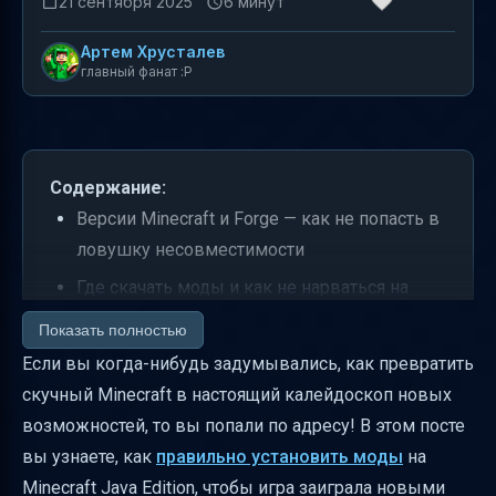
21 сентября 2025
6 минут
Артем Хрусталев
главный фанат :P
Содержание:
Версии Minecraft и Forge — как не попасть в
ловушку несовместимости
Где скачать моды и как не нарваться на
вирусы
Показать полностью
Как узнать версию Minecraft и Forge
Если вы когда-нибудь задумывались, как превратить
скучный Minecraft в настоящий калейдоскоп новых
Установка Forge и создание папки mods —
возможностей, то вы попали по адресу! В этом посте
шаг за шагом
вы узнаете, как
правильно установить моды
на
Как правильно копировать моды в папку
Minecraft Java Edition, чтобы игра заиграла новыми
mods