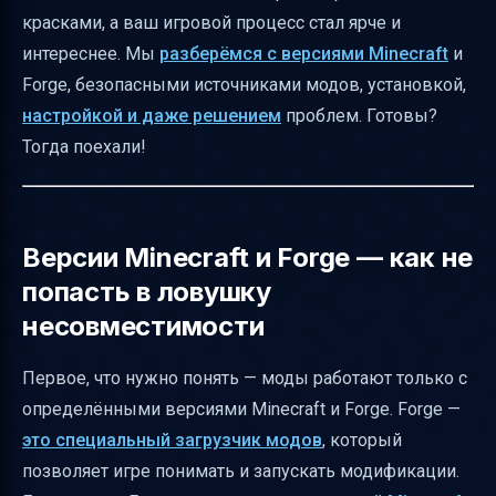
красками, а ваш игровой процесс стал ярче и
Требования к Java и выбор версии
интереснее. Мы
разберёмся с версиями Minecraft
и
Конфликты между модами — как понять и
Forge, безопасными источниками модов, установкой,
решить
настройкой и даже решением
проблем. Готовы?
Примеры модов и их влияние на игру
Тогда поехали!
Влияние модов на производительность и
системные требования
Безопасное тестирование модов
Версии Minecraft и Forge — как не
попасть в ловушку
Что делать при ошибках и вылетах
несовместимости
Обновление модов и Forge
Образовательные возможности модов
Первое, что нужно понять — моды работают только с
Безопасность и ответственность
определёнными версиями Minecraft и Forge. Forge —
это специальный загрузчик модов
, который
Forge и альтернативы — что выбрать
позволяет игре понимать и запускать модификации.
Как запустить Minecraft с модами