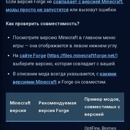
Если версия Forge не
совпадает с версией Minecraft
,
Таблица сравнения модлоадеров
моды просто не запустятся
или вызовут ошибки.
Полезные ссылки
Как проверить совместимость?
Посмотрите версию Minecraft в главном меню
игры — она отображается в левом нижнем углу.
На
сайте Forge
(
https://files.minecraftforge.net/
)
выберите версию, которая совпадает с вашей.
В описании мода всегда указывается, с
какими
версиями Minecraft
и Forge он совместим.
Пример модов,
Minecraft
Рекомендуемая
совместимых с
версия
версия Forge
версией
OptiFine, Biomes