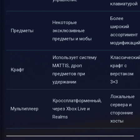
клавиатурой
Более
Некоторые
широкий
Предметы
эксклюзивные
ассортимент
предметы и мобы
модификаци
Использует систему
Классически
MATTIS, дроп
крафт с
Крафт
предметов при
верстаком
удержании
3×3
Локальные
Кроссплатформенный,
сервера и
Мультиплеер
через Xbox Live и
сторонние
Realms
хосты