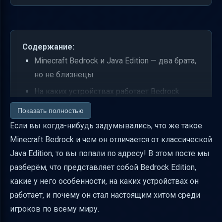
Содержание:
Minecraft Bedrock и Java Edition — два брата,
но не близнецы
На каких устройствах работает Bedrock
Edition
Показать полностью
Кроссплатформенная магия Bedrock Edition
Если вы когда-нибудь задумывались, что же такое
Minecraft Bedrock и чем он отличается от классической
Pocket Edition vs Java Edition — в чём
Java Edition, то вы попали по адресу! В этом посте мы
разница?
разберём, что представляет собой Bedrock Edition,
Как подключиться к сетевой игре в Bedrock
какие у него особенности, на каких устройствах он
Edition
работает, и почему он стал настоящим хитом среди
История Bedrock Edition — от Pocket Edition
игроков по всему миру.
до Better Together