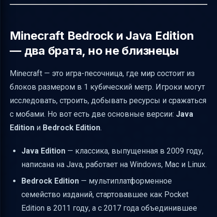
Эксклюзивные особенности Bedrock Edition
Управление и интерфейс на мобильных
Minecraft Bedrock и Java Edition
устройствах
— два брата, но не близнецы
Крафт и панель быстрого доступа в Bedrock
Minecraft — это игра-песочница, где мир состоит из
Технические требования и API
блоков размером в 1 кубический метр. Игроки могут
Успех Bedrock Edition в цифрах
исследовать, строить, добывать ресурсы и сражаться
Отличия в мобах и геймплее
с мобами. Но вот есть две основные версии:
Java
Minecraft — песочница с бесконечными
Edition
и
Bedrock Edition
.
возможностями
Java Edition
— классика, выпущенная в 2009 году,
Ключевые лица и компании
написана на Java, работает на Windows, Mac и Linux.
Вдохновение от Infiniminer
Bedrock Edition
— мультиплатформенное
Музыка и искусство
семейство изданий, стартовавшее как Pocket
Где купить Minecraft Bedrock
Edition в 2011 году, а с 2017 года объединившее