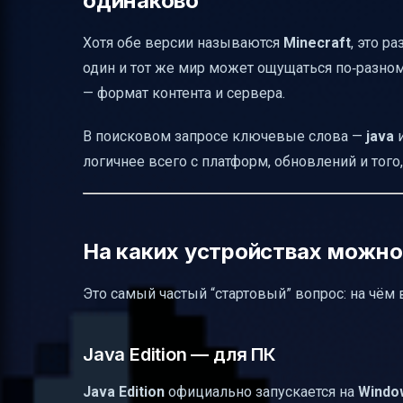
одинаково
Частые вопросы по теме (коротко)
Хотя обе версии называются
Minecraft
, это 
один и тот же мир может ощущаться по‑разному
— формат контента и сервера.
В поисковом запросе ключевые слова —
java
логичнее всего с платформ, обновлений и того, 
На каких устройствах можно и
Это самый частый “стартовый” вопрос: на чём 
Java Edition — для ПК
Java Edition
официально запускается на
Windo