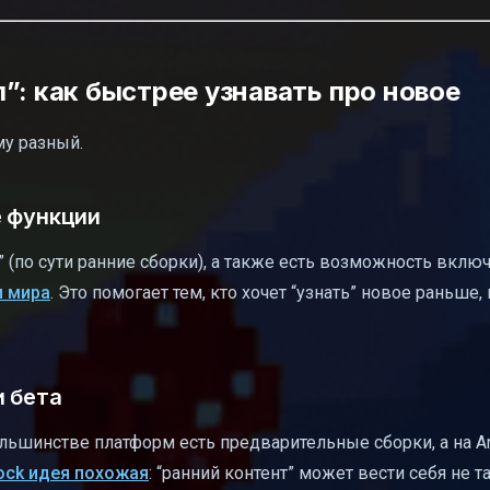
”: как быстрее узнавать про новое
ему разный.
е функции
 (по сути ранние сборки), а также есть возможность вклю
и мира
. Это помогает тем, кто хочет “узнать” новое раньше,
и бета
льшинстве платформ есть предварительные сборки, а на An
ock идея похожая
: “ранний контент” может вести себя не та