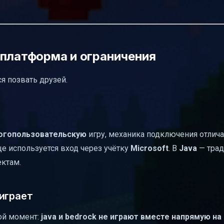
сплатформа и ограничения
ся позвать друзей.
огопользовательскую
игру, механика подключения отличае
е используется вход через учётку
Microsoft
. В
Java
— тра
ектам.
играет
ой момент:
java и bedrock не играют вместе напрямую на