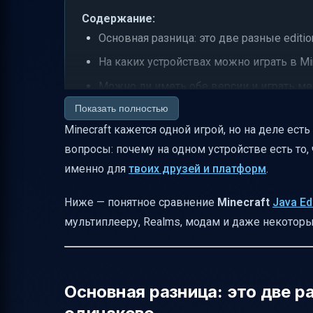
Содержание:
Основная разница: это две разные editi
На каких устройствах можно играть в Min
Можно ли иметь обе версии и играть м
Показать полностью
Обновления и “ранний доступ”: как быст
Minecraft кажется одной игрой, но на деле ест
Мультиплеер: сервера, кроссплатформа 
вопросы: почему на одном устройстве есть то, 
Realms: что это и чем отличается для Jav
именно для
твоих друзей и платформ
.
Marketplace и “официальный” контент: п
Ниже — понятное сравнение
Minecraft
Java Ed
Add-ons в Bedrock: чем отличаются от м
мультиплееру, Realms, модам и даже некото
Визуальные отличия и “мелочи”, которы
Генерация мира: что отличается между 
“Комфорт игры”: управление, оптимизац
Основная разница: это две ра
Подведём итог: как выбрать между Java