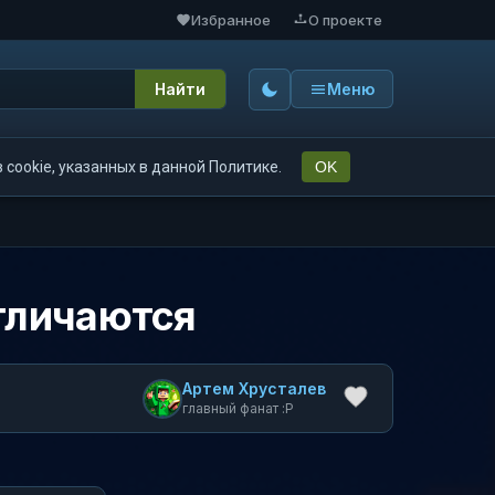
Избранное
О проекте
Найти
Меню
cookie, указанных в данной Политике.
OK
 отличаются
Артем Хрусталев
главный фанат :P