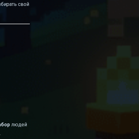
ыбирать свой
абор
людей
.