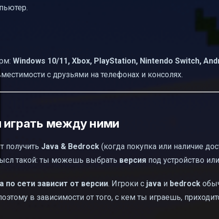
пьютер.
рм:
Windows 10/11, Xbox, PlayStation, Nintendo Switch, Andr
местимости с друзьями на телефонах и консолях.
и играть между ними
нт получить
Java & Bedrock
(когда покупка или наличие дос
смысл такой: ты можешь выбрать
версия
под устройство или
а по сети зависит от версии
. Игроки с
java
и
bedrock
обыч
оэтому в зависимости от того, с кем ты играешь, приходи