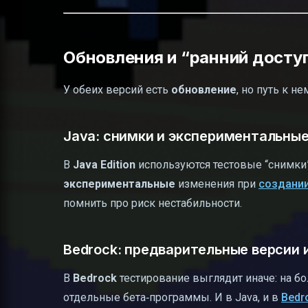
Обновления и “ранний доступ
У обеих версий есть
обновление
, но путь к н
Java: снимки и экспериментальны
В
Java Edition
используются тестовые “снимки”
экспериментальные
изменения при
создани
помнить про риск нестабильности.
Bedrock: предварительные версии 
В
Bedrock
тестирование выглядит иначе: на бо
отдельные бета‑программы. И в Java, и в
Bedr