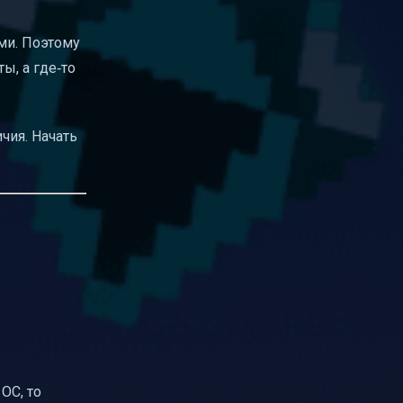
ми. Поэтому
ы, а где‑то
чия. Начать
 ОС, то