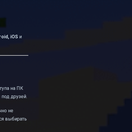
oid, iOS
и
тупа на ПК
 под друзей.
но не
тся выбирать