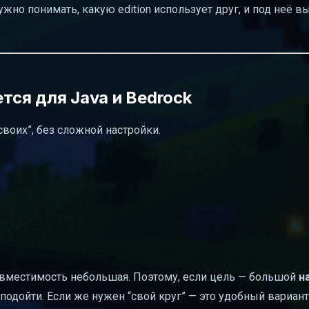
нужно понимать, какую edition использует друг, и под неё в
ется для Java и Bedrock
своих”, без сложной настройки.
я вместимость небольшая. Поэтому, если цель — большой
н
подойти. Если же нужен “свой круг” — это удобный вариант