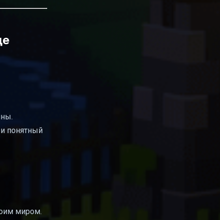
ще
ины.
 и понятный
воим миром.