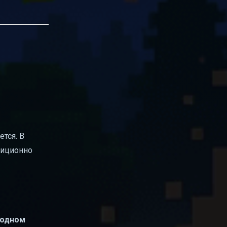
тся. В
диционно
 одном