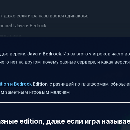
on, даже если игра называется одинаково
ecraft Java и Bedrock
ежду ними
рее узнавать про новое
ь две версии:
Java
и
Bedrock
. Из‑за этого у игроков часто 
и ограничения
чего нет на другом, почему разные сервера, и какая верси
a и Bedrock
очему Bedrock часто проще
ition и Bedrock
Edition
, с разницей по платформам, обновле
одов Java
рым заметным игровым мелочам.
е замечают игроки
версиями
ия и FPS на устройствах
зные edition, даже если игра называ
 и Bedrock