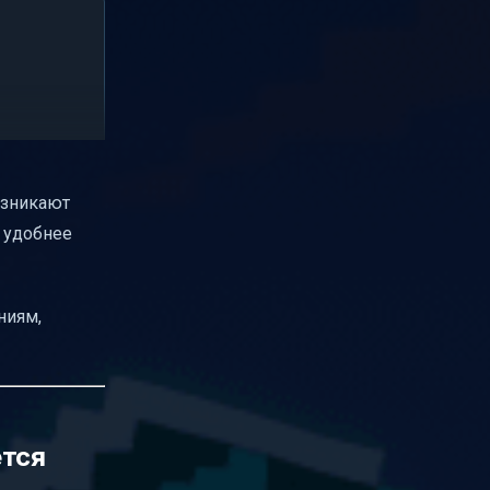
возникают
я удобнее
ниям,
ется