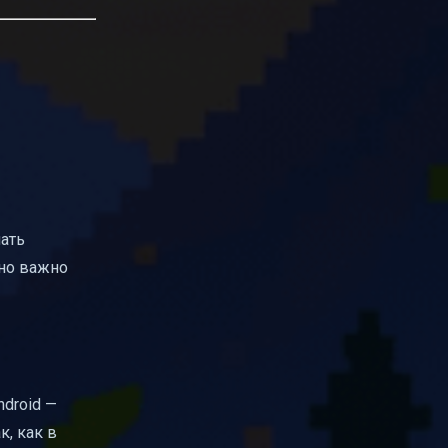
чать
 но важно
droid —
к, как в