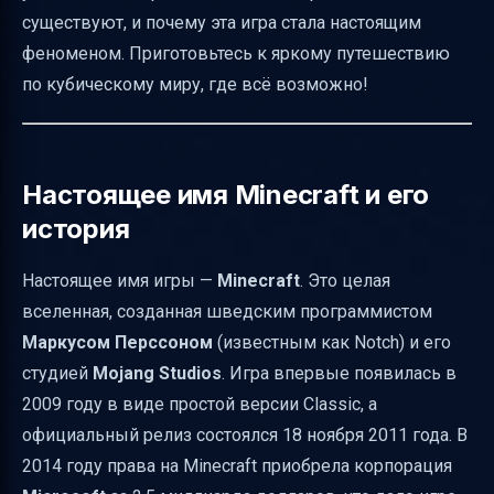
Мобы и их особенности
существуют, и почему эта игра стала настоящим
феноменом. Приготовьтесь к яркому путешествию
Измерения: Нижний мир и Край
по кубическому миру, где всё возможно!
Образовательное применение Minecraft
Education Edition
Мультиплатформенность и доступность
Настоящее имя Minecraft и его
Влияние сообщества и пользовательский
история
контент
Масштабы и популярность
Настоящее имя игры —
Minecraft
. Это целая
Краткая таблица основных фактов
вселенная, созданная шведским программистом
Маркусом Перссоном
(известным как Notch) и его
Как начать играть в настоящий Minecraft
студией
Mojang Studios
. Игра впервые появилась в
Итог
2009 году в виде простой версии Classic, а
Полезные ссылки
официальный релиз состоялся 18 ноября 2011 года. В
2014 году права на Minecraft приобрела корпорация