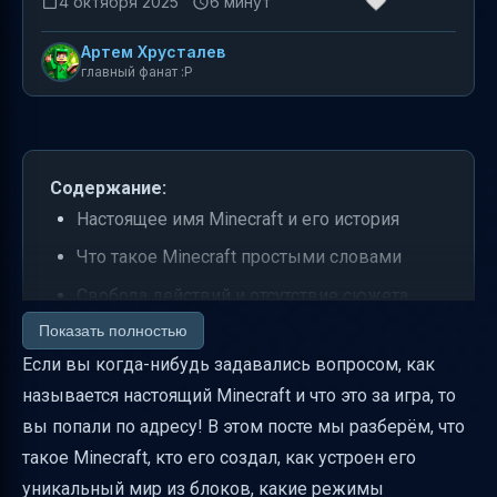
4 октября 2025
6 минут
Артем Хрусталев
главный фанат :P
Содержание:
Настоящее имя Minecraft и его история
Что такое Minecraft простыми словами
Свобода действий и отсутствие сюжета
Показать полностью
Основные механики: добыча, крафт и
Если вы когда-нибудь задавались вопросом, как
размещение блоков
называется настоящий Minecraft и что это за игра, то
Режимы игры: выживание и творчество
вы попали по адресу! В этом посте мы разберём, что
Здоровье, сытость, опыт и броня
такое Minecraft, кто его создал, как устроен его
Редстоун и логические схемы
уникальный мир из блоков, какие режимы