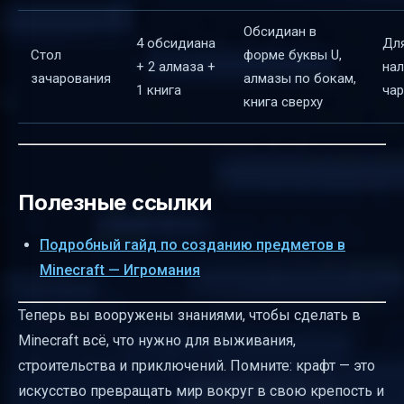
Обсидиан в
4 обсидиана
Дл
Стол
форме буквы U,
+ 2 алмаза +
на
зачарования
алмазы по бокам,
1 книга
чар
книга сверху
Полезные ссылки
Подробный гайд по созданию предметов в
Minecraft — Игромания
Теперь вы вооружены знаниями, чтобы сделать в
Minecraft всё, что нужно для выживания,
строительства и приключений. Помните: крафт — это
искусство превращать мир вокруг в свою крепость и