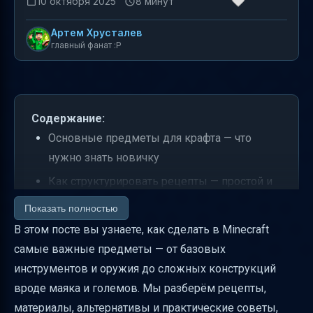
10 октября 2025
8 минут
Артем Хрусталев
главный фанат :P
Содержание:
Основные предметы для крафта — что
нужно знать новичку
Как структурировать рецепты — простой и
понятный формат
Показать полностью
Версии Minecraft и изменения рецептов
В этом посте вы узнаете, как сделать в Minecraft
самые важные предметы — от базовых
Альтернативы материалов — когда что
инструментов и оружия до сложных конструкций
лучше использовать
вроде маяка и големов. Мы разберём рецепты,
Верстак, кузнечный стол и наковальня —
материалы, альтернативы и практические советы,
как они работают вместе