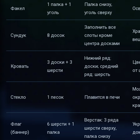
1 палка + 1
Палка снизу,
Факел
Ос
уголь
уголь сверху
Заполнить все
Хр
Сундук
8 досок
слоты кроме
ве
центра досками
Нижний ряд:
3 доски + 3
Цве
Кровать
доски; средний
шерсти
от 
ряд: шерсть
Мо
Стекло
1 песок
Плавится в печи
ок
кра
Верстак: 3 ряда
Флаг
6 шерсти + 1
Ук
шерсти сверху,
(баннер)
палка
до
палка снизу