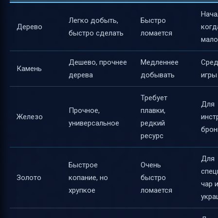
Нача
Легко добыть,
Быстро
Дерево
когд
быстро сделать
ломается
мало
Дешево, прочнее
Медленнее
Сред
Камень
дерева
добывать
игры
Требует
Для
Прочное,
плавки,
Железо
инст
универсальное
редкий
брон
ресурс
Для
Быстрое
Очень
спец
Золото
копание, но
быстро
чар 
хрупкое
ломается
укра