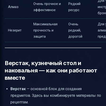
Для 
Очень прочное и
Редкий
Алмаз
инст
эффективное
ресурс
брон
Максимальная
Очень
Для 
Незерит
прочность и
редкий,
алма
защита
дорогой
пред
Верстак, кузнечный стол и
наковальня — как они работают
вместе
Верстак
— основной блок для создания
предметов. Здесь вы комбинируете материалы по
рецептам.