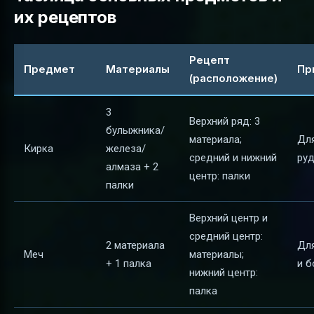
их рецептов
Рецепт
Предмет
Материалы
Пр
(расположение)
3
Верхний ряд: 3
булыжника/
материала;
Дл
Кирка
железа/
средний и нижний
руд
алмаза + 2
центр: палки
палки
Верхний центр и
средний центр:
2 материала
Дл
Меч
материалы;
+ 1 палка
и б
нижний центр:
палка