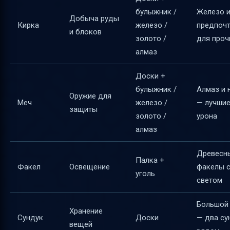
примеры
булыжник /
Железо и
Добыча руды
Советы и типичные ошибки новичков
Кирка
железо /
предпочт
и блоков
золото /
для проч
Таблица основных предметов и их
алмаз
рецептов
Полезные ссылки
Доски +
булыжник /
Алмаз и 
Оружие для
Меч
железо /
— лучшие
защиты
золото /
урона
алмаз
Древесны
Палка +
Факел
Освещение
факелы 
уголь
светом
Большой
Хранение
Сундук
Доски
— два су
вещей