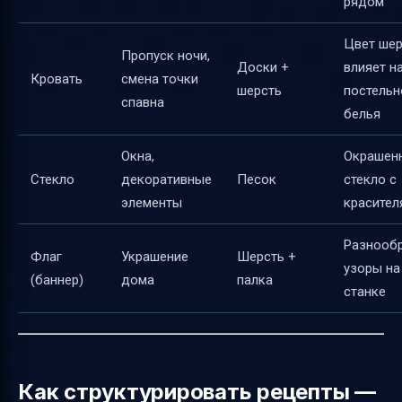
рядом
Цвет шер
Пропуск ночи,
Доски +
влияет н
Кровать
смена точки
шерсть
постельн
спавна
белья
Окна,
Окрашен
Стекло
декоративные
Песок
стекло с
элементы
красител
Разнооб
Флаг
Украшение
Шерсть +
узоры на
(баннер)
дома
палка
станке
Как структурировать рецепты —