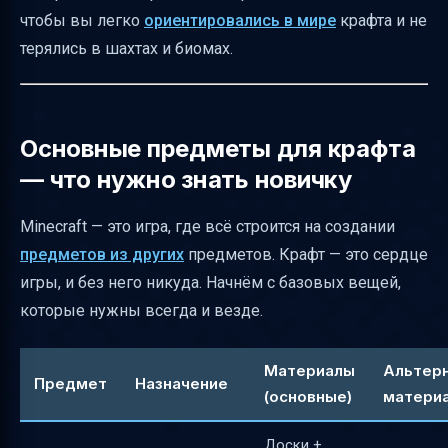
чтобы вы легко
ориентировались в мире
крафта и не
Стол зачарования — магия в Minecraft
терялись в шахтах и биомах.
Практические примеры использования чар
и инструментов
Маяк — мощный бафф для вашей базы
Основные предметы для крафта
Големы — защитники вашего мира
— что нужно знать новичку
Камера хранения — как хранить вещи
Minecraft — это игра, где всё строится на создании
удобно
предметов из других
предметов. Крафт — это сердце
Компас и карта — навигация в мире
игры, и без него никуда. Начнём с базовых вещей,
Minecraft
которые нужны всегда и везде.
Седло — где найти и как использовать
Окрашивание стекла, кровати и флагов
Материалы
Альтер
Предмет
Назначение
Броня — материалы и улучшения
(основные)
матери
Крафт сложных предметов — принципы и
Доски +