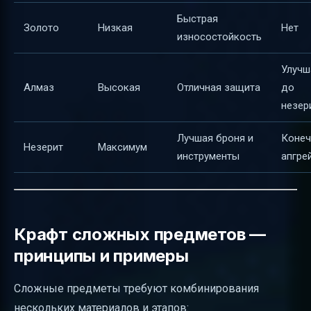
Быстрая
Золото
Низкая
Нет
износостойкость
Улучш
Алмаз
Высокая
Отличная защита
до
незер
Лучшая броня и
Коне
Незерит
Максимум
инструменты
апгре
Крафт сложных предметов —
принципы и примеры
Сложные предметы требуют комбинирования
нескольких материалов и этапов: