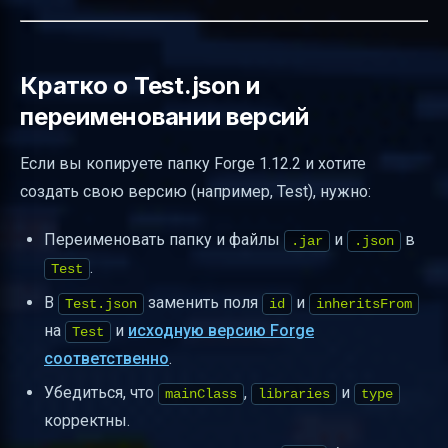
Кратко о Test.json и
переименовании версий
Если вы копируете папку Forge 1.12.2 и хотите
создать свою версию (например, Test), нужно:
Переименовать папку и файлы
и
в
.jar
.json
.
Test
В
заменить поля
и
Test.json
id
inheritsFrom
на
и
исходную версию Forge
Test
соответственно
.
Убедиться, что
,
и
mainClass
libraries
type
корректны.