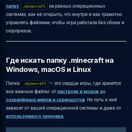
папку
на разных операционных
.minecraft
Резервное копирование и перенос папки
системах, как её открыть, что внутри и как грамотно
.minecraft
управлять файлами, чтобы игра работала без сбоев и
Версии Minecraft и их влияние на
сюрпризов.
ресурспаки и моды
Частые проблемы с модами и
ресурспаками и как их решать
Где искать папку .minecraft на
Практические советы по управлению
Windows, macOS и Linux
файлами в .minecraft
Папка
— это сердце игры, где хранятся
Кратко о Test.json и переименовании
.minecraft
все важные файлы: от
настроек и модов
до
версий
сохранённых миров и скриншотов
. Но путь к ней
Заключение
зависит от вашей операционной системы и даже от
Полезные ссылки
используемого лаунчера
.