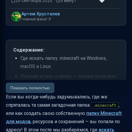
25 сентября 2025
5 минут
Артем Хрусталев
главный фанат :P
Содержание:
Где искать папку .minecraft на Windows,
macOS и Linux
Лаунчер и путь к папке — почему он может
отличаться
Показать полностью
Что внутри папки .minecraft и зачем это
Если вы когда-нибудь задумывались, где же
нужно
спряталась та самая загадочная папка
,
.minecraft
или как создать свою собственную
папку Minecraft
Как создать локальный пакет ресурсов для
для модов
, ресурсов и сохранений — вы попали по
сохранённого мира
адресу! В этом посте мы разберёмся, где
искать
Как найти скриншоты и сохранённые миры