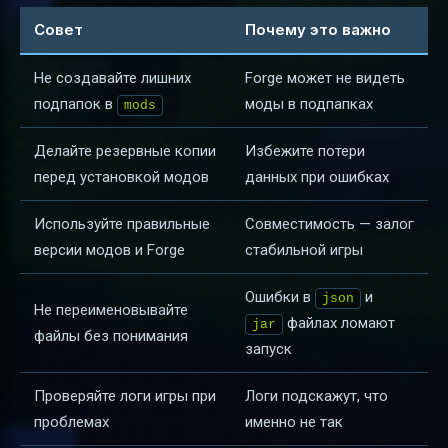
Совет
Почему это важно
Не создавайте лишних
Forge может не видеть
подпапок в
моды в подпапках
mods
Делайте резервные копии
Избежите потери
перед установкой модов
данных при ошибках
Используйте правильные
Совместимость — залог
версии модов и Forge
стабильной игры
Ошибки в
и
json
Не переименовывайте
файлах ломают
jar
файлы без понимания
запуск
Проверяйте логи игры при
Логи подскажут, что
проблемах
именно не так