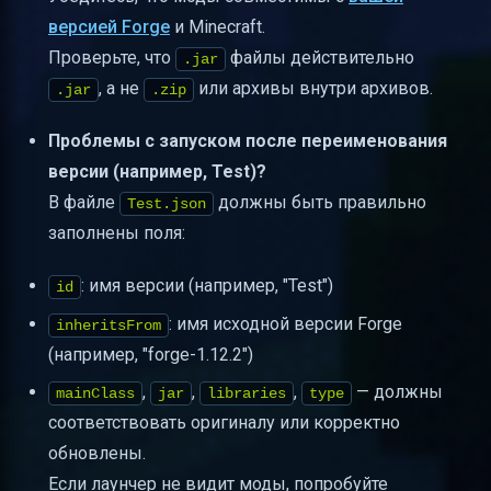
версией Forge
и Minecraft.
Проверьте, что
файлы действительно
.jar
, а не
или архивы внутри архивов.
.jar
.zip
Проблемы с запуском после переименования
версии (например, Test)?
В файле
должны быть правильно
Test.json
заполнены поля:
: имя версии (например, "Test")
id
: имя исходной версии Forge
inheritsFrom
(например, "forge-1.12.2")
,
,
,
— должны
mainClass
jar
libraries
type
соответствовать оригиналу или корректно
обновлены.
Если лаунчер не видит моды, попробуйте