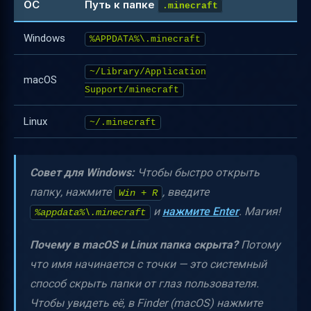
ОС
Путь к папке
.minecraft
Windows
%APPDATA%\.minecraft
~/Library/Application
macOS
Support/minecraft
Linux
~/.minecraft
Совет для Windows:
Чтобы быстро открыть
папку, нажмите
, введите
Win + R
и
нажмите Enter
. Магия!
%appdata%\.minecraft
Почему в macOS и Linux папка скрыта?
Потому
что имя начинается с точки — это системный
способ скрыть папки от глаз пользователя.
Чтобы увидеть её, в Finder (macOS) нажмите