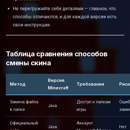
Не перегружайте себя деталями — главное, что
способы отличаются, и для каждой версии есть
свои инструкции.
Таблица сравнения способов
смены скина
Версия
Метод
Требования
Риск
Minecraft
Замена файла
Доступ к папкам
Ошиб
Java
в папке
игры
заме
Официальный
Аккаунт
Java
Нет