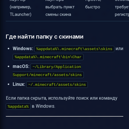
(например,
выбрать пункт
быстро
требуе
TLauncher)
смены скина
регис
Где найти папку с скинами
Windows:
или
%appdata%\.minecraft\assets\skins
%appdata%\.minecraft\bin\Char
macOS:
~/Library/Application
Support/minecraft/assets/skins
Linux:
~/.minecraft/assets/skins
Если папка скрыта, используйте поиск или команду
в Windows.
%appdata%