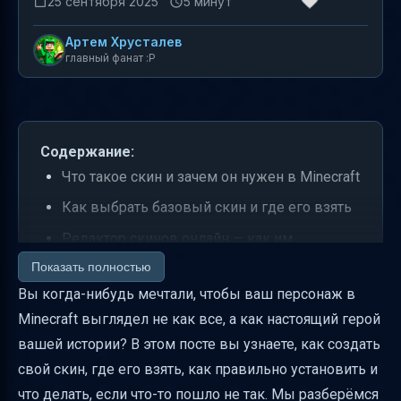
25 сентября 2025
5 минут
Артем Хрусталев
главный фанат :P
Содержание:
Что такое скин и зачем он нужен в Minecraft
Как выбрать базовый скин и где его взять
Редактор скинов онлайн — как им
пользоваться
Показать полностью
Вы когда-нибудь мечтали, чтобы ваш персонаж в
Как сохранить и опубликовать скин
Minecraft выглядел не как все, а как настоящий герой
Правила поведения и модерация
вашей истории? В этом посте вы узнаете, как создать
Как установить скин в Minecraft на ПК
свой скин, где его взять, как правильно установить и
Что делать, если скин не отображается
что делать, если что-то пошло не так. Мы разберёмся