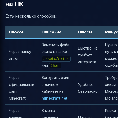
на ПК
Есть несколько способов:
Способ
Описание
Плюсы
Мину
Заменить файл
Нужно 
Быстро, не
Через папку
скина в папке
путь к 
требует
игры
можно
assets/skins
интернета
или
ошиби
Char
Через
Загрузить скин
Требуе
официальный
в личном
Удобно,
аккаун
сайт
кабинете на
безопасно
Micros
Minecraft
minecraft.net
Mojang
Через
В меню
Риски
лаунчер
лаунчера
Просто,
безопа