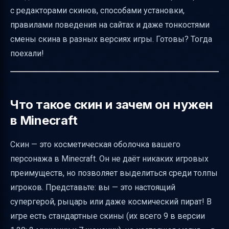
Как создать свой скин с нуля — пошаговая
с редакторами скинов, способами установки,
инструкция
правилами поведения на сайтах и даже тонкостями
смены скина в разных версиях игры. Готовы? Тогда
Продвинутые возможности для опытных
поехали!
пользователей
Безопасность и приватность
Отличия между Java и Bedrock Edition
Что такое скин и зачем он нужен
Таблица сравнения способов смены скина
в Minecraft
Полезные советы для новичков
Визуальные элементы для ясности
Скин — это косметическая оболочка вашего
персонажа в Minecraft. Он не даёт никаких игровых
Заключение
преимуществ, но позволяет выделиться среди толпы
Полезные ссылки
игроков. Представьте: вы — это настоящий
супергерой, рыцарь или даже космический пират! В
игре есть стандартные скины (их всего 9 в версии