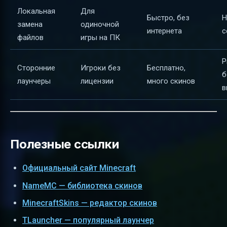
Локальная
Для
Быстро, без
Н
замена
одиночной
интернета
с
файлов
игры на ПК
Р
Сторонние
Игроки без
Бесплатно,
б
лаунчеры
лицензии
много скинов
в
Полезные ссылки
Официальный сайт Minecraft
NameMC — библиотека скинов
MinecraftSkins — редактор скинов
TLauncher — популярный лаунчер