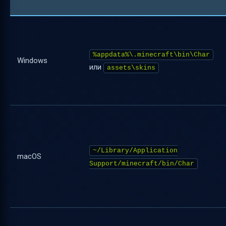
%appdata%\.minecraft\bin\Char
Windows
или
assets\skins
~/Library/Application
macOS
Support/minecraft/bin/Char