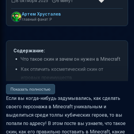
8 октября 2025
6 минут
Артем Хрусталев
главный фанат :P
Содержание:
Что такое скин и зачем он нужен в Minecraft
Как отличить косметический скин от
игровых преимуществ
Где хранятся скины в Minecraft на разных
Показать полностью
ОС
Если вы когда-нибудь задумывались, как сделать
своего персонажа в Minecraft уникальным и
Как сменить скин в Java-версии Minecraft —
выделиться среди толпы кубических героев, то вы
пошаговая инструкция
попали по адресу! В этом посте вы узнаете, что такое
Как подготовить и организовать скины
скин, как его правильно поставить в Minecraft, какие