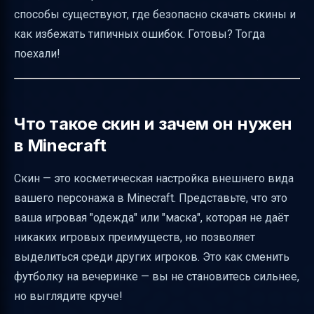
Что делать, если скин не отображается
способы существуют, где безопасно скачать скины и
Разница между стандартными и
как избежать типичных ошибок. Готовы? Тогда
сторонними скинами
поехали!
Где безопасно скачать скины
Советы по выбору скина
Особенности смены скина на серверах
Что такое скин и зачем он нужен
в Minecraft
Краткое резюме
Полезные ссылки
Скин — это косметическая настройка внешнего вида
вашего персонажа в Minecraft. Представьте, что это
ваша игровая "одежда" или "маска", которая не даёт
никаких игровых преимуществ, но позволяет
выделиться среди других игроков. Это как сменить
футболку на вечеринке — вы не становитесь сильнее,
но выглядите круче!