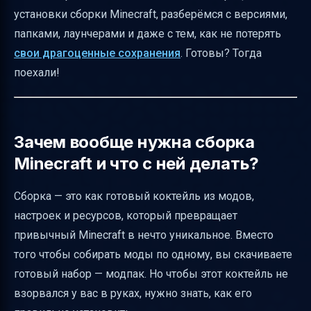
установки сборки Minecraft, разберёмся с версиями,
выживания
папками, лаунчерами и даже с тем, как не потерять
Как правильно установить сборку Minecraft
свои драгоценные сохранения
. Готовы? Тогда
— пошаговая инструкция
поехали!
Как работать с разными лаунчерами и
источниками сборок
Важные советы по безопасности и
Зачем вообще нужна сборка
резервному копированию
Minecraft и что с ней делать?
Настройка JVM и выделение RAM для
плавной игры
Сборка — это как готовый коктейль из модов,
настроек и ресурсов, который превращает
Признаки успешной установки и первые
привычный Minecraft в нечто уникальное. Вместо
шаги в игре
того чтобы собирать моды по одному, вы скачиваете
Распространённые проблемы и их решения
готовый набор — модпак. Но чтобы этот коктейль не
Как отслеживать активность и метрики
взорвался у вас в руках, нужно знать, как его
страницы