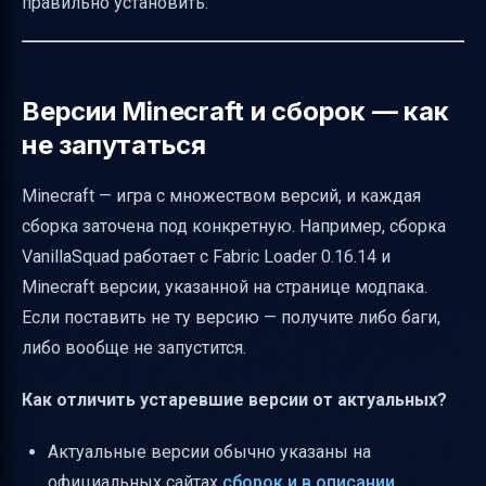
правильно установить.
Навигация и фильтры для удобства
Заключение
Полезные ссылки
Версии Minecraft и сборок — как
не запутаться
Minecraft — игра с множеством версий, и каждая
сборка заточена под конкретную. Например, сборка
VanillaSquad работает с Fabric Loader 0.16.14 и
Minecraft версии, указанной на странице модпака.
Если поставить не ту версию — получите либо баги,
либо вообще не запустится.
Как отличить устаревшие версии от актуальных?
Актуальные версии обычно указаны на
официальных сайтах
сборок и в описании