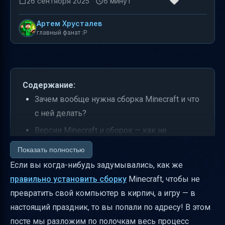
26 сентября 2025
6 минут
Артем Хрусталев
главный фанат :P
Содержание:
Зачем вообще нужна сборка Minecraft и что
с ней делать?
Версии Minecraft и сборок — как не
запутаться
Показать полностью
Основные разделы для понимания
Если вы когда-нибудь задумывались, как же
структуры страницы со сборками
правильно установить сборку
Minecraft, чтобы не
превратить свой компьютер в кирпич, а игру — в
Культурные элементы форума — кто такие
настоящий праздник, то вы попали по адресу! В этом
Олдфаги, Дедушки и Новички?
посте мы разложим по полочкам весь процесс
Терминология форума — глоссарий для