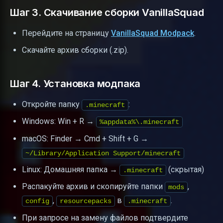
Шаг 3. Скачивание сборки VanillaSquad
Перейдите на страницу
VanillaSquad Modpack
.
Скачайте архив сборки (.zip).
Шаг 4. Установка модпака
Откройте папку
:
.minecraft
Windows: Win + R →
%appdata%\.minecraft
macOS: Finder → Cmd + Shift + G →
~/Library/Application Support/minecraft
Linux: Домашняя папка →
(скрытая)
.minecraft
Распакуйте архив и скопируйте папки
,
mods
,
в
.
config
resourcepacks
.minecraft
При запросе на замену файлов подтвердите