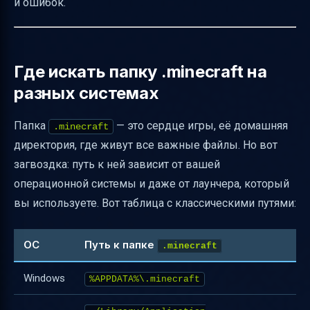
и ошибок.
Важные нюансы про версии Minecraft и
ресурспаки
Частые проблемы с ресурспаками и как их
Где искать папку .minecraft на
решать
разных системах
Практические советы по управлению
файлами в .minecraft
Папка
— это сердце игры, её домашняя
.minecraft
директория, где живут все важные файлы. Но вот
Таблица с полезными командами и путями
загвоздка: путь к ней зависит от вашей
Заключение
операционной системы и даже от лаунчера, который
Полезные ссылки
вы используете. Вот таблица с классическими путями:
ОС
Путь к папке
.minecraft
Windows
%APPDATA%\.minecraft