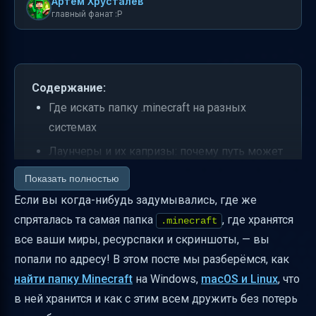
Артем Хрусталев
главный фанат :P
Содержание:
Где искать папку .minecraft на разных
системах
Лаунчеры и их капризы: почему путь может
отличаться
Показать полностью
Что хранится в папке .minecraft и зачем это
Если вы когда-нибудь задумывались, где же
нужно
спряталась та самая папка
, где хранятся
.minecraft
все ваши миры, ресурспаки и скриншоты, — вы
Как установить локальный пакет ресурсов
попали по адресу! В этом посте мы разберёмся, как
Где найти скриншоты и сохранённые миры
найти папку Minecraft
на Windows,
macOS и Linux
, что
Резервное копирование и перенос папки
в ней хранится и как с этим всем дружить без потерь
.minecraft