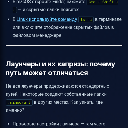
В macOS откройте Finder, нажмите
Cmd + Shift +
— и скрытые папки появятся.
.
В
Linux используйте команду
в терминале
ls -a
или включите отображение скрытых файлов в
файловом менеджере.
Лаунчеры и их капризы: почему
путь может отличаться
Не все лаунчеры придерживаются стандартных
путей. Некоторые создают собственные папки
в других местах. Как узнать, где
.minecraft
именно?
Проверьте настройки лаунчера — там часто