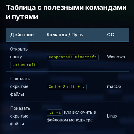
Таблица с полезными командами
и путями
Действие
Команда / Путь
ОС
Открыть
папку
Windows
%appdata%\.minecraft
.minecraft
Показать
скрытые
macOS
Cmd + Shift + .
файлы
Показать
или включить в
ls -a
скрытые
Linux
файловом менеджере
файлы