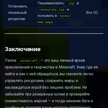
Переименовать
в
.zip
Установить
и
resources.zip
локальный
Все ОС
положить в
saves/
ресурспак
имя_мира
Заключение
Папка
— это ваш личный архив
.minecraft
приключений и творчества в Minecraft. Зная, где её
найти и как с ней обращаться, вы сможете легко
управлять ресурсами, сохранять миры и
наслаждаться игрой без лишних проблем. Не
забывайте про резервные копии и проверяйте
совместимость версий — и тогда никакие баги и
ошибки не испортят ваше игровое настроение!