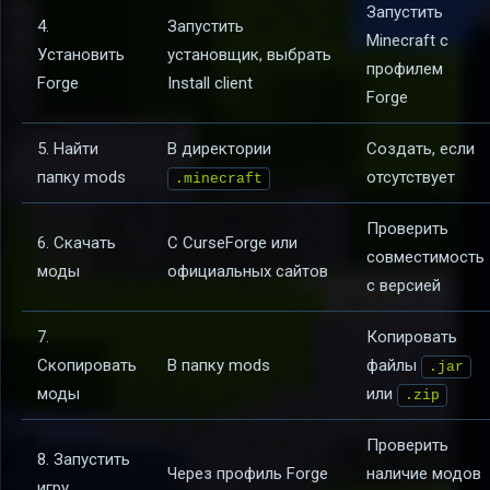
Запустить
4.
Запустить
Minecraft с
Установить
установщик, выбрать
профилем
Forge
Install client
Forge
5. Найти
В директории
Создать, если
папку mods
отсутствует
.minecraft
Проверить
6. Скачать
С CurseForge или
совместимость
моды
официальных сайтов
с версией
7.
Копировать
Скопировать
В папку mods
файлы
.jar
моды
или
.zip
Проверить
8. Запустить
Через профиль Forge
наличие модов
игру