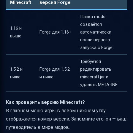
Minecraft
версия Forge
безопасности модов
Forge и альтернативы — выбираем
Папка mods
загрузчик модов
создаётся
1.16 и
Forge для 1.16+
автоматически
Итоговая таблица: основные шаги
выше
после первого
установки модов
запуска с Forge
Полезные ссылки
Требуется
1.5.2 и
Forge для 1.5.2
редактировать
ниже
и ниже
minecraft.jar и
удалять META-INF
Как проверить версию Minecraft?
В главном меню игры в левом нижнем углу
отображается номер версии. Запомните его, он — ваш
путеводитель в мире модов.