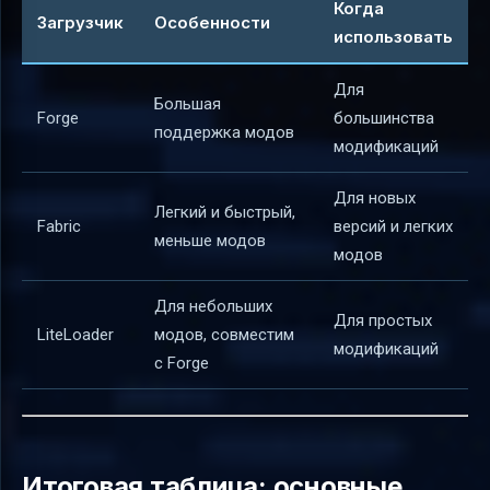
Когда
Загрузчик
Особенности
использовать
Для
Большая
Forge
большинства
поддержка модов
модификаций
Для новых
Легкий и быстрый,
Fabric
версий и легких
меньше модов
модов
Для небольших
Для простых
LiteLoader
модов, совместим
модификаций
с Forge
Итоговая таблица: основные