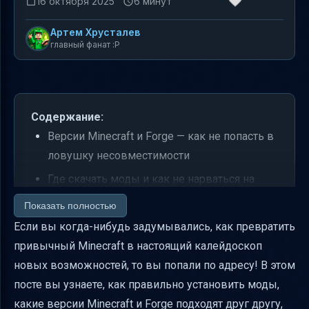
16 октября 2025
6 минут
Артем Хрусталев
главный фанат :P
Содержание:
Версии Minecraft и Forge — как не попасть в
ловушку несовместимости
Где скачать моды и как не нарваться на
вирусы
Показать полностью
Установка Forge и создание папки mods —
Если вы когда-нибудь задумывались, как превратить
шаг за шагом
привычный Minecraft в настоящий калейдоскоп
новых возможностей, то вы попали по адресу! В этом
Как правильно копировать моды в папку
посте вы узнаете, как правильно установить моды,
mods и не сломать профиль
какие версии Minecraft и Forge подходят друг другу,
Управление конфликтами модов — как