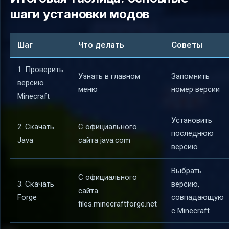
шаги установки модов
Шаг
Что делать
Советы
1. Проверить
Узнать в главном
Запомнить
версию
меню
номер версии
Minecraft
Установить
2. Скачать
С официального
последнюю
Java
сайта java.com
версию
Выбрать
С официального
3. Скачать
версию,
сайта
Forge
совпадающую
files.minecraftforge.net
с Minecraft