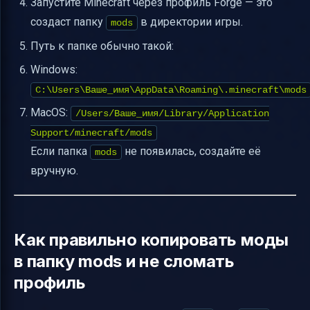
Запустите Minecraft через профиль Forge — это
создаст папку
в директории игры.
mods
Путь к папке обычно такой:
Windows:
C:\Users\Ваше_имя\AppData\Roaming\.minecraft\mods
MacOS:
/Users/Ваше_имя/Library/Application
Support/minecraft/mods
Если папка
не появилась, создайте её
mods
вручную.
Как правильно копировать моды
в папку mods и не сломать
профиль