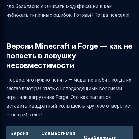
где безопасно скачивать модификации и как
избежать взрыва в игре
избежать типичных ошибок. Готовы? Тогда поехали!
Примеры модов и их влияние на игровой
процесс
Влияние модов на производительность и
Версии Minecraft и Forge — как не
системные требования
попасть в ловушку
Безопасное тестирование модов — как не
несовместимости
потерять прогресс
Что делать, если Minecraft вылетает или
Первое, что нужно понять — моды не любят, когда их
выдает ошибку после установки мода
заставляют работать с неподходящими версиями
Обновление модов и отслеживание
игры или загрузчика Forge. Это как пытаться
совместимости
вставить квадратный колышек в круглое отверстие
— не сработает!
Образовательные возможности модов —
программируем и учимся играя
Версия
Совместимая
Родительские предупреждения по
Особенности