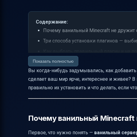
Содержание:
Почему ванильный Minecraft не дружит 
Три способа установки плагинов — выби
Как выбрать правильный плагин и не по
Показать полностью
Что делать после установки плагина
Вы когда-нибудь задумывались, как добавить
Практические советы для безопасности 
сделает ваш мир ярче, интереснее и живее? В
Частые ошибки и как их избежать
правильно их установить и что делать, если чт
Итоговая схема установки плагина чере
Заключение
Полезные ссылки
Почему ванильный Minecraft
Первое, что нужно понять —
ванильный серве