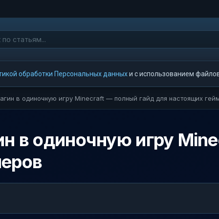
тикой обработки Персональных данных
и с использованием файлов 
лагин в одиночную игру Minecraft — полный гайд для настоящих гей
ин в одиночную игру Mine
меров