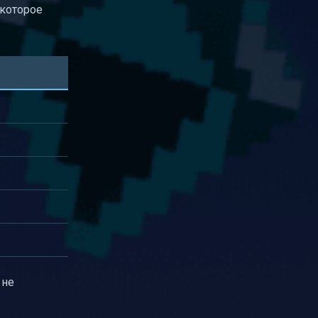
 которое
 не