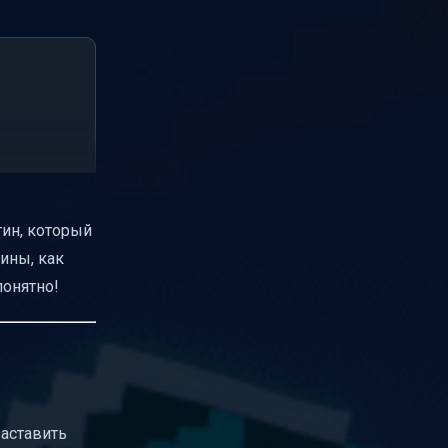
гин, который
ины, как
понятно!
заставить