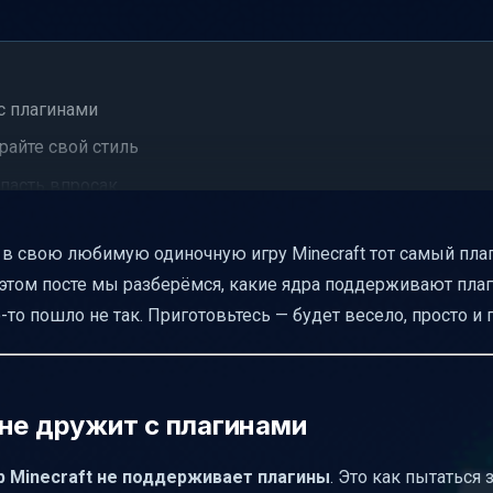
с плагинами
райте свой стиль
пасть впросак
 в свою любимую одиночную игру Minecraft тот самый пла
и стабильности
 этом посте мы разберёмся, какие ядра поддерживают плаг
о-то пошло не так. Приготовьтесь — будет весело, просто и 
з SFTP
 не дружит с плагинами
р Minecraft не поддерживает плагины
. Это как пытаться 