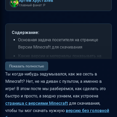
Артем Хрусталев
главный фанат :P
Содержание:
Основная задача посетителя на странице
Версии Minecraft для скачивания
Какие версии и материалы показывать на
странице
Показать полностью
Как структурировать разделы для удобства
Ты когда-нибудь задумывался, как же сесть в
Minecraft? Нет, не на диван с пультом, а именно в
Какие поля описания показывать для
игре! В этом посте мы разберёмся, как сделать это
каждой версии
быстро и просто, а заодно узнаем, как устроена
Сигналы доверия — как не попасть на
страница с версиями Minecraft
для скачивания,
удочку мошенников
чтобы ты мог скачать нужную
версию без головной
Правила поведения и модерации на