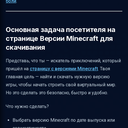
боли
.
странице
Как отображать счётчики просмотров и
ответов
Основная задача посетителя на
Какие данные указывать для тем в разных
странице Версии Minecraft для
разделах
скачивания
Стиль языка и тон для русской аудитории
Как предотвратить распространение
Представь, что ты — искатель приключений, который
недостоверных версий и вредоносного
пришёл на
страницу с версиями Minecraft
. Твоя
контента
главная цель — найти и скачать нужную версию
игры, чтобы начать строить свой виртуальный мир.
Элементы дизайна и навигации для
Но это сделать это безопасно, быстро и удобно.
фильтров
Виды контента и их структура
Что нужно сделать?
Уровень детализации описания версий
Выбрать версию Minecraft по дате выпуска или
Доступность для пользователей с