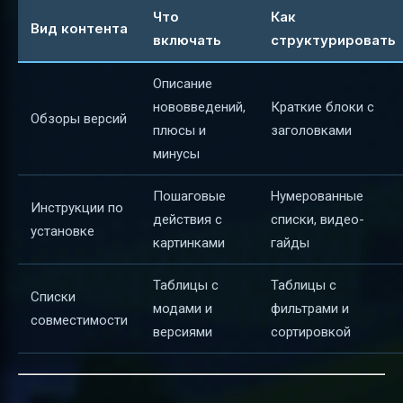
Что
Как
Вид контента
включать
структурировать
Описание
нововведений,
Краткие блоки с
Обзоры версий
плюсы и
заголовками
минусы
Пошаговые
Нумерованные
Инструкции по
действия с
списки, видео-
установке
картинками
гайды
Таблицы с
Таблицы с
Списки
модами и
фильтрами и
совместимости
версиями
сортировкой