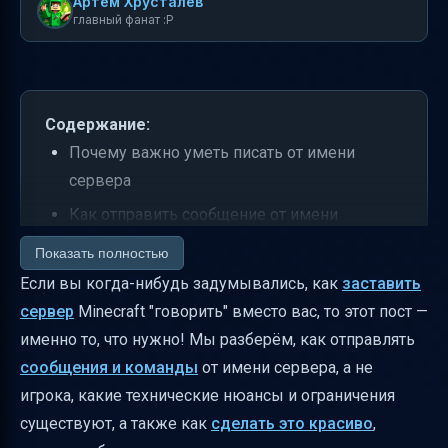
Артем Хрусталев
главный фанат :P
Содержание:
Почему важно уметь писать от имени
сервера
Как отправить сообщение от имени
сервера — практическое руководство
Показать полностью
Что делать, если нужно писать от имени
Если вы когда-нибудь задумывались, как
заставить
другого игрока или консоли
сервер
Minecraft "говорить" вместо вас, то этот пост —
именно то, что нужно! Мы разберём, как отправлять
Таблица: сравнение отправки сообщений от
сообщения и команды
от имени сервера, а не
имени игрока, сервера и ChatAvatar
игрока, какие технические нюансы и ограничения
Как структурировать сообщение от имени
существуют, а также как
сделать это красиво
,
сервера