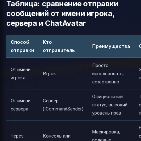
Таблица: сравнение отправки
сообщений от имени игрока,
сервера и ChatAvatar
Способ
Кто
Преимущества
отправки
отправитель
Просто
От имени
Игрок
использовать,
игрока
естественно
Официальный
От имени
Сервер
статус, высокий
сервера
(ICommandSender)
уровень прав
Маскировка,
Через
Консоль или
ролевые