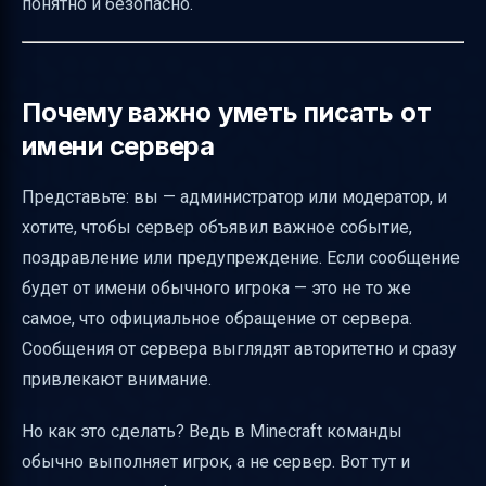
понятно и безопасно.
Советы по оформлению и читаемости
Этические и технические аспекты
Частые ошибки и как их избежать
Почему важно уметь писать от
Пример удачного сообщения от имени
имени сервера
сервера
Представьте: вы — администратор или модератор, и
Как проверить, что сообщение
хотите, чтобы сервер объявил важное событие,
действительно от сервера
поздравление или предупреждение. Если сообщение
Заключение
будет от имени обычного игрока — это не то же
Полезные ссылки
самое, что официальное обращение от сервера.
Сообщения от сервера выглядят авторитетно и сразу
привлекают внимание.
Но как это сделать? Ведь в Minecraft команды
обычно выполняет игрок, а не сервер. Вот тут и