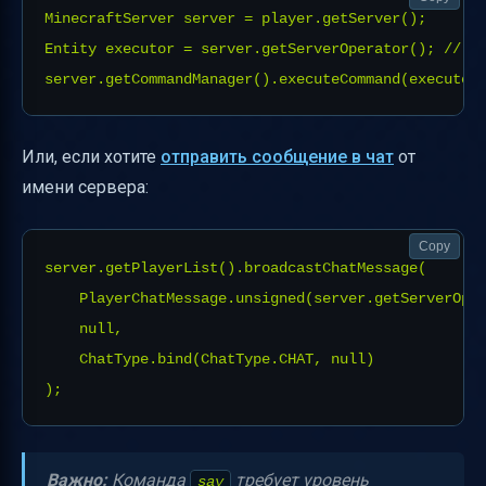
MinecraftServer server = player.getServer();

Entity executor = server.getServerOperator(); // ил
Или, если хотите
отправить сообщение в чат
от
имени сервера:
Copy
server.getPlayerList().broadcastChatMessage(

    PlayerChatMessage.unsigned(server.getServerOper
    null,

    ChatType.bind(ChatType.CHAT, null)

Важно:
Команда
требует уровень
say