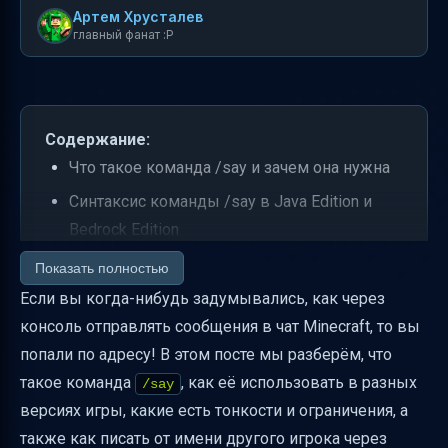
Артем Хрусталев
главный фанат :P
Содержание:
Что такое команда /say и зачем она нужна
Синтаксис команды /say в Java Edition и
Bedrock Edition
Какие аргументы принимает /say и как их
Показать полностью
использовать
Если вы когда-нибудь задумывались, как через
консоль отправлять сообщения в чат Minecraft, то вы
Что происходит после успешного
попали по адресу! В этом посте мы разберём, что
выполнения /say
такое команда
, как её использовать в разных
/say
Практические примеры использования /say
версиях игры, какие есть тонкости и ограничения, а
Ограничения и риски использования /say
также как писать от имени другого игрока через