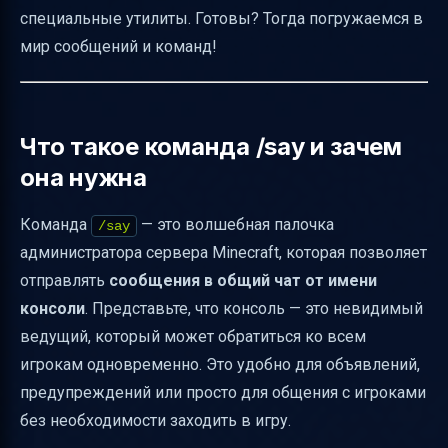
История и версии команды /say
специальные утилиты. Готовы? Тогда погружаемся в
Как писать от имени другого игрока через
мир сообщений и команд!
консоль — ChatAvatar
Как структурировать помощь по теме
"мировой чат через консоль"
Что такое команда /say и зачем
Обратная связь и улучшение форума
она нужна
Итоги и полезные ссылки
Команда
— это волшебная палочка
/say
администратора сервера Minecraft, которая позволяет
отправлять
сообщения в общий чат от имени
консоли
. Представьте, что консоль — это невидимый
ведущий, который может обратиться ко всем
игрокам одновременно. Это удобно для объявлений,
предупреждений или просто для общения с игроками
без необходимости заходить в игру.