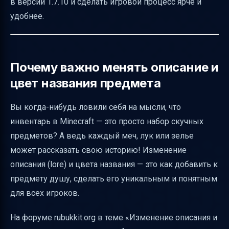
в версии 1.7.10 и сделать игровой процесс ярче и
Как проверить, что надпись видна всем
удобнее.
игрокам
Пример успешной реализации
Таблица сравнения методов изменения
Почему важно менять описание и
названия и описания предмета
цвет названия предмета
Советы по созданию красивых названий и
описаний
Вы когда-нибудь ловили себя на мысли, что
инвентарь в Minecraft — это просто набор скучных
Полезные ссылки и материалы для
предметов? А ведь каждый меч, лук или зелье
изучения
может рассказать свою историю! Изменение
описания (lore) и цвета названия — это как добавить к
предмету душу, сделать его уникальным и понятным
для всех игроков.
На форуме rubukkit.org в теме «Изменение описания и