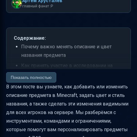
Артем Хрусталев
главный фанат :P
Содержание:
Почему важно менять описание и цвет
названия предмета
Как принять участие в исследовании на
rubukkit.org
Показать полностью
Основные способы изменить описание и
В этом посте вы узнаете, как добавить или изменить
цвет названия предмета в Minecraft 1.7.10
описание предмета в Minecraft, задать цвет и стиль
названия, а также сделать эти изменения видимыми
Как добавить надпись под оригинальным
для всех игроков на сервере. Мы разберёмся с
названием предмета, видимую всем
инструментами, командами и ограничениями,
игрокам
которые помогут вам персонализировать предметы
Ограничения и рекомендации